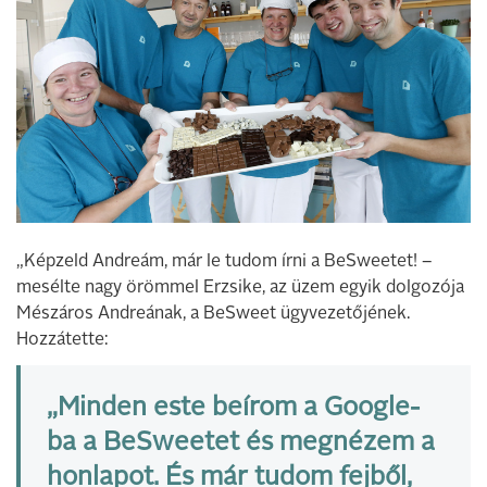
„Képzeld Andreám, már le tudom írni a BeSweetet! –
mesélte nagy örömmel Erzsike, az üzem egyik dolgozója
Mészáros Andreának, a BeSweet ügyvezetőjének.
Hozzátette:
„Minden este beírom a Google-
ba a BeSweetet és megnézem a
honlapot. És már tudom fejből,