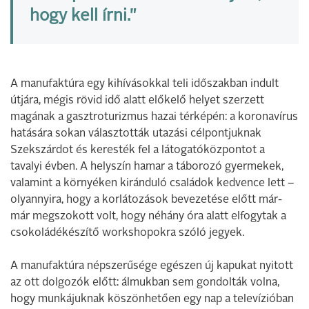
hogy kell írni."
A manufaktúra egy kihívásokkal teli időszakban indult
útjára, mégis rövid idő alatt előkelő helyet szerzett
magának a gasztroturizmus hazai térképén: a koronavírus
hatására sokan választották utazási célpontjuknak
Szekszárdot és keresték fel a látogatóközpontot a
tavalyi évben. A helyszín hamar a táborozó gyermekek,
valamint a környéken kiránduló családok kedvence lett –
olyannyira, hogy a korlátozások bevezetése előtt már-
már megszokott volt, hogy néhány óra alatt elfogytak a
csokoládékészítő workshopokra szóló jegyek.
A manufaktúra népszerűsége egészen új kapukat nyitott
az ott dolgozók előtt: álmukban sem gondolták volna,
hogy munkájuknak köszönhetően egy nap a televízióban