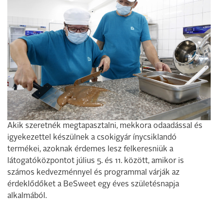
Akik szeretnék megtapasztalni, mekkora odaadással és
igyekezettel készülnek a csokigyár ínycsiklandó
termékei, azoknak érdemes lesz felkeresniük a
látogatóközpontot július 5. és 11. között, amikor is
számos kedvezménnyel és programmal várják az
érdeklődőket a BeSweet egy éves születésnapja
alkalmából.