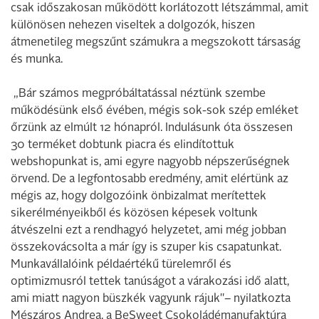
csak időszakosan működött korlátozott létszámmal, amit
különösen nehezen viseltek a dolgozók, hiszen
átmenetileg megszűnt számukra a megszokott társaság
és munka.
„Bár számos megpróbáltatással néztünk szembe
működésünk első évében, mégis sok-sok szép emléket
őrzünk az elmúlt 12 hónapról. Indulásunk óta összesen
30 terméket dobtunk piacra és elindítottuk
webshopunkat is, ami egyre nagyobb népszerűségnek
örvend. De a legfontosabb eredmény, amit elértünk az
mégis az, hogy dolgozóink önbizalmat merítettek
sikerélményeikből és közösen képesek voltunk
átvészelni ezt a rendhagyó helyzetet, ami még jobban
összekovácsolta a már így is szuper kis csapatunkat.
Munkavállalóink példaértékű türelemről és
optimizmusról tettek tanúságot a várakozási idő alatt,
ami miatt nagyon büszkék vagyunk rájuk"– nyilatkozta
Mészáros Andrea, a BeSweet Csokoládémanufaktúra