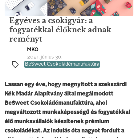
Egyéves a csokigyár: a
fogyatékkal élőknek adnak
reményt
MKO
2021. június 30.
BeSweet Csokoládémanufaktúra
Lassan egy éve, hogy megnyitott a szekszárdi
Kék Madár Alapítvány által megálmodott
BeSweet Csokoládémanufaktúra, ahol
megváltozott munkaképességű és fogyatékkal
élő munkavállalók készítenek prémium
csokoládékat. Az indulás óta nagyot fordult a