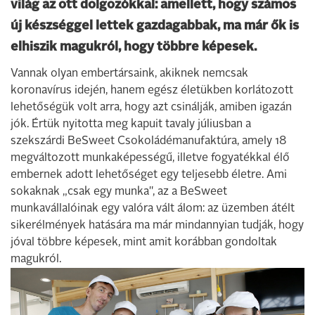
világ az ott dolgozókkal: amellett, hogy számos
új készséggel lettek gazdagabbak, ma már ők is
elhiszik magukról, hogy többre képesek.
Vannak olyan embertársaink, akiknek nemcsak
koronavírus idején, hanem egész életükben korlátozott
lehetőségük volt arra, hogy azt csinálják, amiben igazán
jók. Értük nyitotta meg kapuit tavaly júliusban a
szekszárdi BeSweet Csokoládémanufaktúra, amely 18
megváltozott munkaképességű, illetve fogyatékkal élő
embernek adott lehetőséget egy teljesebb életre. Ami
sokaknak „csak egy munka", az a BeSweet
munkavállalóinak egy valóra vált álom: az üzemben átélt
sikerélmények hatására ma már mindannyian tudják, hogy
jóval többre képesek, mint amit korábban gondoltak
magukról.