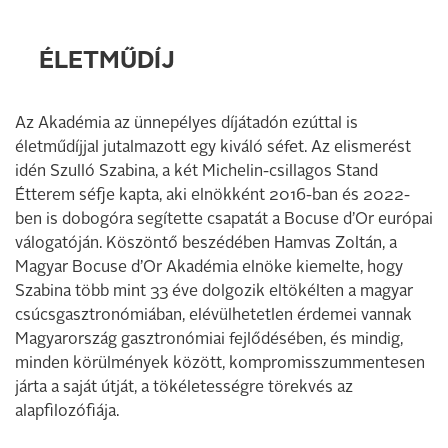
ÉLETMŰDÍJ
Az Akadémia az ünnepélyes díjátadón ezúttal is
életműdíjjal jutalmazott egy kiváló séfet. Az elismerést
idén Szulló Szabina, a két Michelin-csillagos Stand
Étterem séfje kapta, aki elnökként 2016-ban és 2022-
ben is dobogóra segítette csapatát a Bocuse d’Or európai
válogatóján. Köszöntő beszédében Hamvas Zoltán, a
Magyar Bocuse d’Or Akadémia elnöke kiemelte, hogy
Szabina több mint 33 éve dolgozik eltökélten a magyar
csúcsgasztronómiában, elévülhetetlen érdemei vannak
Magyarország gasztronómiai fejlődésében, és mindig,
minden körülmények között, kompromisszummentesen
járta a saját útját, a tökéletességre törekvés az
alapfilozófiája.