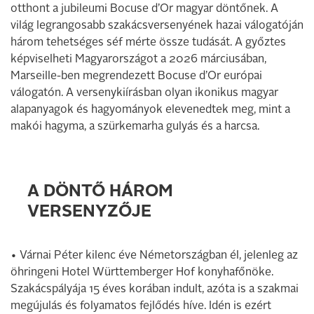
otthont a jubileumi Bocuse d’Or magyar döntőnek. A
világ legrangosabb szakácsversenyének hazai válogatóján
három tehetséges séf mérte össze tudását. A győztes
képviselheti Magyarországot a 2026 márciusában,
Marseille-ben megrendezett Bocuse d’Or európai
válogatón. A versenykiírásban olyan ikonikus magyar
alapanyagok és hagyományok elevenedtek meg, mint a
makói hagyma, a szürkemarha gulyás és a harcsa.
A DÖNTŐ HÁROM
VERSENYZŐJE
• Várnai Péter kilenc éve Németországban él, jelenleg az
öhringeni Hotel Württemberger Hof konyhafőnöke.
Szakácspályája 15 éves korában indult, azóta is a szakmai
megújulás és folyamatos fejlődés híve. Idén is ezért