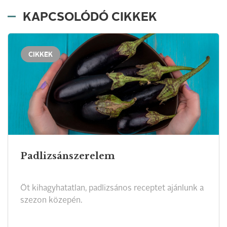
KAPCSOLÓDÓ CIKKEK
CIKKEK
Padlizsánszerelem
Öt kihagyhatatlan, padlizsános receptet ajánlunk a
szezon közepén.