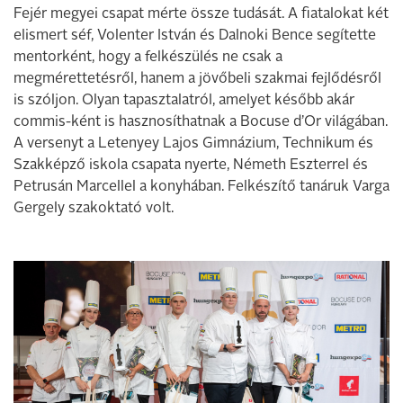
Fejér megyei csapat mérte össze tudását. A fiatalokat két
elismert séf, Volenter István és Dalnoki Bence segítette
mentorként, hogy a felkészülés ne csak a
megmérettetésről, hanem a jövőbeli szakmai fejlődésről
is szóljon. Olyan tapasztalatról, amelyet később akár
commis-ként is hasznosíthatnak a Bocuse d’Or világában.
A versenyt a Letenyey Lajos Gimnázium, Technikum és
Szakképző iskola csapata nyerte, Németh Eszterrel és
Petrusán Marcellel a konyhában. Felkészítő tanáruk Varga
Gergely szakoktató volt.