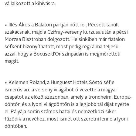
vállalkozott a kihívásra.
• Illés Ákos a Balaton partján nőtt fel, Pécsett tanult
szakácsnak, majd a Czifray-verseny kurzusa után a pécsi
Morzsa Bisztróban dolgozott. Helsinkiben már fiatalon
séfként bizonyíthatott, most pedig régi álma teljesül
azzal, hogy a Bocuse d’Or színpadán is megméretteti
magát.
• Kelemen Roland, a Hunguest Hotels Sóstó séfje
ismerős arc a verseny világából: ő vezette a magyar
csapatot az előző szezonban, amely a trondheimi Európa-
döntőn és a lyoni világdöntőn is a legjobb tál díjat nyerte
el. Pályája során számos hazai és nemzetközi siker
fűződik a nevéhez, most ismét ott szeretni lenne a lyoni
döntőben.