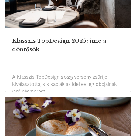
Klasszis TopDesign 2025: íme a
döntősök
A Klasszis TopDesign 2025 verseny zsűrije
kiválasztotta, kik kapják az idei év legjobbjainak
járó elismerést.