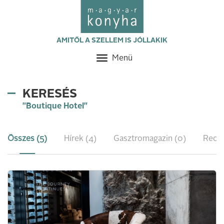
AMITŐL A SZELLEM IS JÓLLAKIK
Menü
Toggle
navigation
KERESÉS
"Boutique Hotel"
Összes (5)
Hírek (4)
Gasztromagazin (0)
Recep