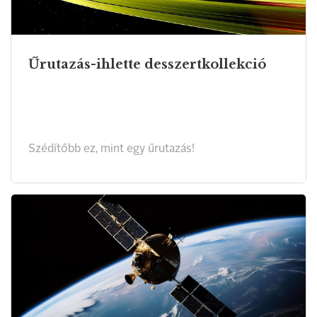
Űrutazás-ihlette desszertkollekció
Szédítőbb ez, mint egy űrutazás!