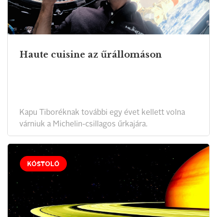
Haute cuisine az űrállomáson
Kapu Tiboréknak további egy évet kellett volna
várniuk a Michelin-csillagos űrkajára.
KÓSTOLÓ