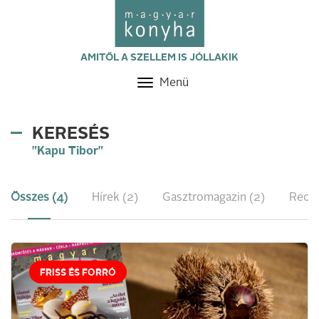
AMITŐL A SZELLEM IS JÓLLAKIK
Menü
Toggle
navigation
KERESÉS
"Kapu Tibor"
Összes (4)
Hírek (2)
Gasztromagazin (2)
Recep
FRISS ÉS FORRÓ