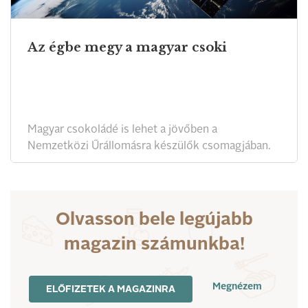
Az égbe megy a magyar csoki
Magyar csokoládé is lehet a jövőben a
Nemzetközi Űrállomásra készülők csomagjában.
Olvasson bele legújabb
magazin számunkba!
Megnézem
ELŐFIZETEK A MAGAZINRA