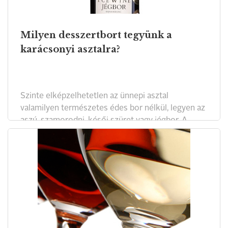
Milyen desszertbort tegyünk a
karácsonyi asztalra?
Szinte elképzelhetetlen az ünnepi asztal
valamilyen természetes édes bor nélkül, legyen az
aszú, szamorodni, késői szüret vagy jégbor. A
felsorolt desszertborok különbözőképpen
készülnek, de ami biztosan közös bennük:
természetesen édesek, s ha jól sikerülnek,
koncentráltan gyümölcsösek, illatosak, gazdagok.