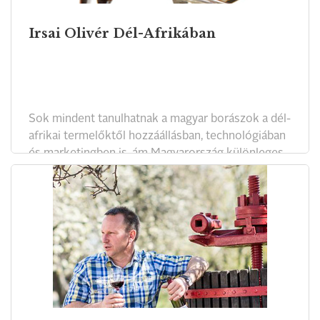
Irsai Olivér Dél-Afrikában
Sok mindent tanulhatnak a magyar borászok a dél-
afrikai termelőktől hozzáállásban, technológiában
és marketingben is, ám Magyarország különleges
adottságai lehetővé teszik, hogy az újvilági
boroknál érdekesebb, egyedibb és izgalmasabb
borok szülessenek – állapította meg egy hazai
borászdelegáció, miután ellátogatott a legjobb
dél-afrikai pincészetekbe, sőt, az ottani szüretből
is kivette a részét.