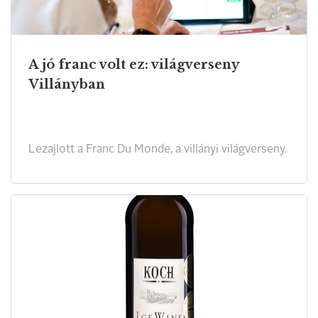
A jó franc volt ez: világverseny
Villányban
Lezajlott a Franc Du Monde, a villányi világverseny.