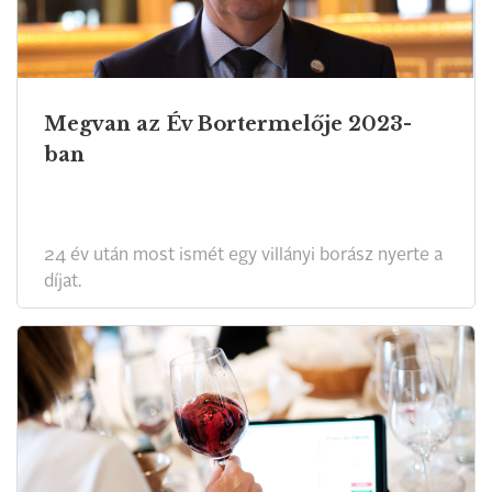
Megvan az Év Bortermelője 2023-
ban
24 év után most ismét egy villányi borász nyerte a
díjat.