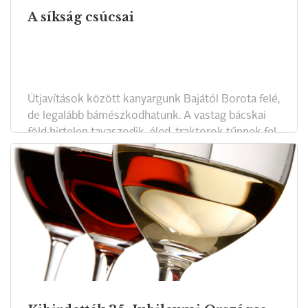
A síkság csúcsai
Útjavítások között kanyargunk Bajától Borota felé,
de legalább bámészkodhatunk. A vastag bácskai
föld hirtelen tavaszodik, éled, traktorok tűnnek fel
és el a látóhatáron. Ahogy Koch Csaba pincészete
felé fordulunk, egyre több gyümölcsös, szőlő tűnik
fel. Aztán a faluba vezető út sarkán épp csak túl,
ott a tavalyi Év Pincészete.