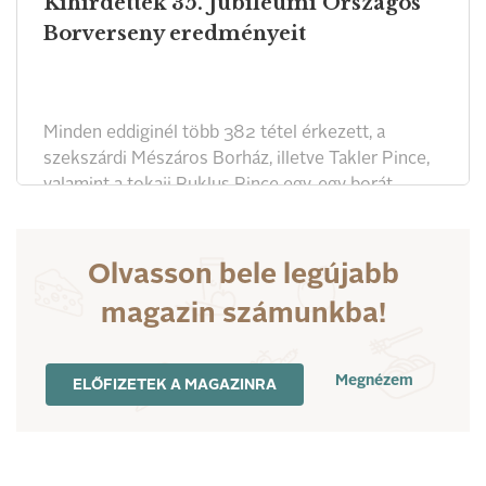
Kihirdették 35. Jubileumi Országos
Borverseny eredményeit
Minden eddiginél több 382 tétel érkezett, a
szekszárdi Mészáros Borház, illetve Takler Pince,
valamint a tokaji Puklus Pince egy-egy borát
tüntették ki nagy aranyéremmel.
Olvasson bele legújabb
magazin számunkba!
Megnézem
ELŐFIZETEK A MAGAZINRA