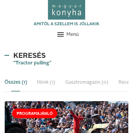
AMITŐL A SZELLEM IS JÓLLAKIK
Menü
Toggle
navigation
KERESÉS
"Tractor pulling"
Összes (1)
Hírek (1)
Gasztromagazin (0)
Recept
PROGRAMAJÁNLÓ