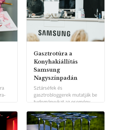
Gasztrotúra a
Konyhakiállítás
Samsung
Nagyszínpadán
ra
Sztárséfek és
ra-
gasztrobloggerek mutatják be
tudományukat az esemény
mindhárom napján!