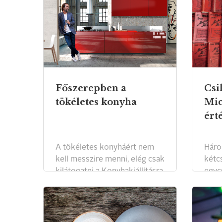
Főszerepben a
Csi
tökéletes konyha
Mic
ért
A tökéletes konyháért nem
Három
kell messzire menni, elég csak
kétc
kilátogatni a Konyhakiállításra
egyc