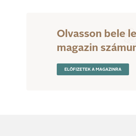
Olvasson bele l
magazin számu
ELŐFIZETEK A MAGAZINRA