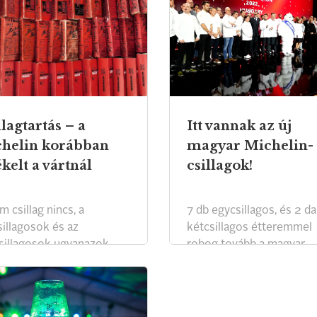
llagtartás – a
Itt vannak az új
helin korábban
magyar Michelin-
ékelt a vártnál
csillagok!
 csillag nincs, a
7 db egycsillagos, és 2 d
sillagosok és az
kétcsillagos étteremmel
sillagosok ugyanazok.
robog tovább a magyar
gasztronómia!