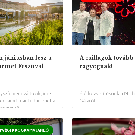
n júniusban lesz a
A csillagok tovább
rmet Fesztivál
ragyognak!
lyszín nem változik, íme
Élő közvetítésünk a Mich
en, amit már tudni lehet a
Gáláról
ezvényről!
TVÉGI PROGRAMAJÁNLÓ