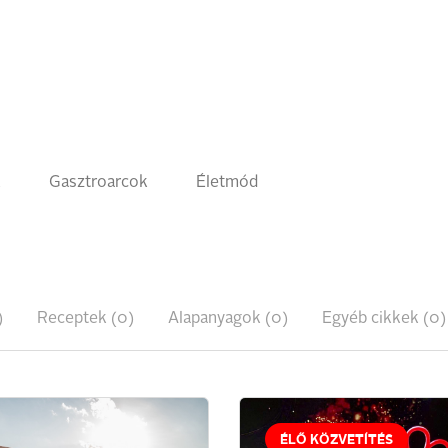
k
Gasztroarcok
Életmód
)
Receptek (0)
Alapanyagok (0)
Egyéb cikkek (0)
ÉLŐ KÖZVETÍTÉS