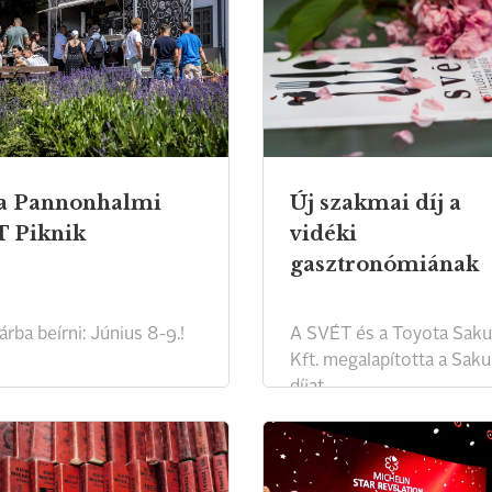
a Pannonhalmi
Új szakmai díj a
 Piknik
vidéki
gasztronómiának
rba beírni: Június 8-9.!
A SVÉT és a Toyota Saku
Kft. megalapította a Saku
díjat.