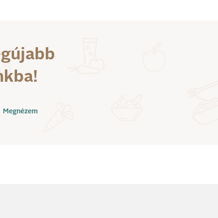
egújabb
nkba!
Megnézem