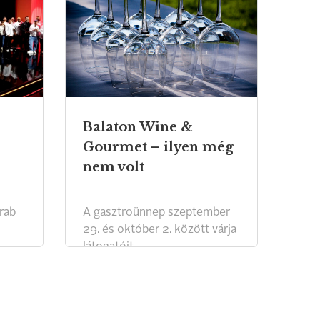
Balaton Wine &
Gourmet – ilyen még
nem volt
arab
A gasztroünnep szeptember
29. és október 2. között várja
látogatóit.