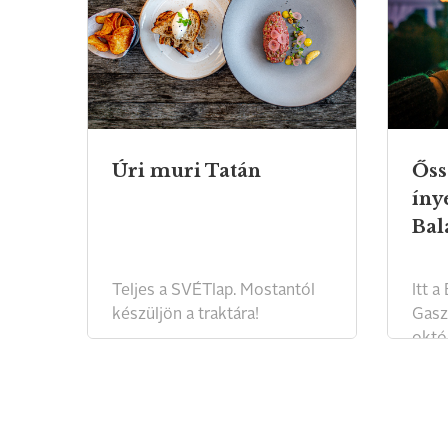
Úri muri Tatán
Őss
íny
Bal
Teljes a SVÉTlap. Mostantól
Itt a
készüljön a traktára!
Gasz
októ
várjá