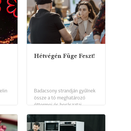
Hétvégén Füge Feszt!
elin
Badacsony strandján gyűlnek
össze a tó meghatározó
éttermei és borászatai.