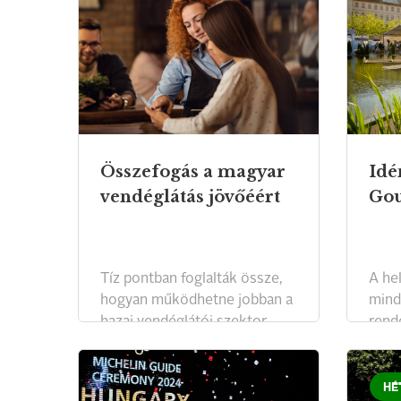
Összefogás a magyar
Idé
vendéglátás jövőéért
Gou
Tíz pontban foglalták össze,
A he
hogyan működhetne jobban a
mind
hazai vendéglátói szektor.
rend
HÉ