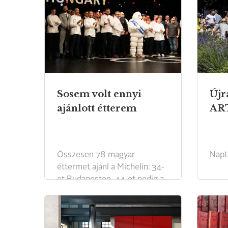
Sosem volt ennyi
Újr
ajánlott étterem
ART
Összesen 78 magyar
Naptá
éttermet ajánl a Michelin: 34-
et Budapesten, 44-et pedig a
fővároson kívül.