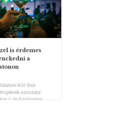
zel is érdemes
enckedni a
atonon
 Balatoni Kör őszi
tropiknik-sorozata:
ber 3-án Szigligeten
k az ínyenceket.