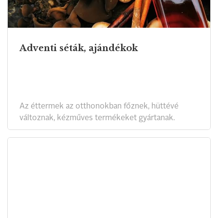
Adventi séták, ajándékok
Az éttermek az otthonokban főznek, hüttévé
változnak, kézműves termékeket gyártanak.