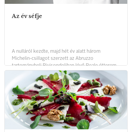
Az év séfje
A nulláról kezdte, majd hét év alatt három
Michelin-csillagot szerzett az Abruzzo
tartománybeli Rivisondoliban lévő Reale étterem
séfjeként. Aztán séfiskolát nyitott, kísérleti
éttermeket indított, egy római kórházban pedig
mintakonyhát működtet. Az idei Madrid Fusión
nemzetközi gasztronómiai konferencián Niko
Romitónak ítélték „Az év séfje” díjat.