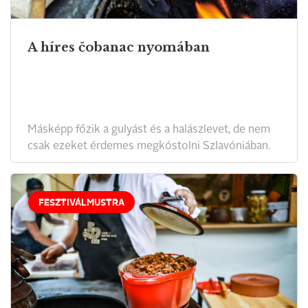
A híres čobanac nyomában
Másképp főzik a gulyást és a halászlevet, de nem
csak ezeket érdemes megkóstolni Szlavóniában.
FESZTIVÁLMUSTRA