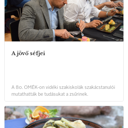
A jövő séfjei
A 80. OMÉK-on vidéki szakiskolák szakácstanulói
mutathatták be tudásukat a zsűrinek.