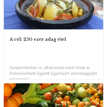
A cél: 250 ezer adag étel
Szeptemberben 10. alkalommal indult útnak az
Élelmiszerbank Együnk Egymásért adománygyűjtő
programja!