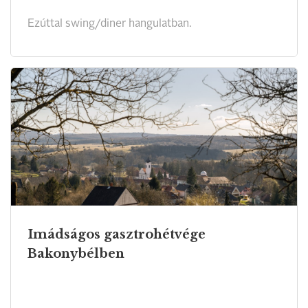
Ezúttal swing/diner hangulatban.
Imádságos gasztrohétvége
Bakonybélben