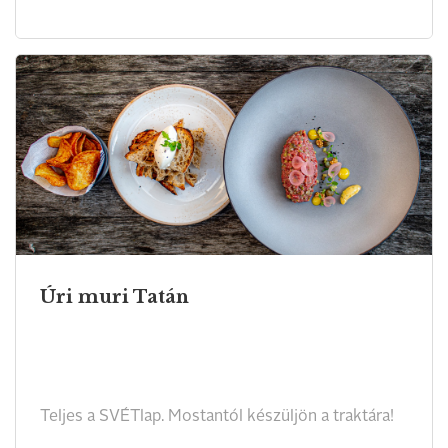
Úri muri Tatán
Teljes a SVÉTlap. Mostantól készüljön a traktára!