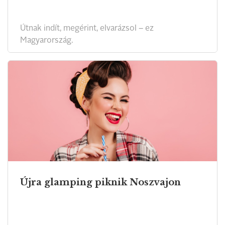
Útnak indít, megérint, elvarázsol – ez
Magyarország.
Újra glamping piknik Noszvajon