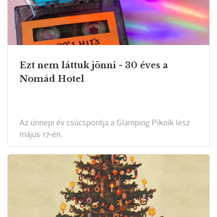
Ezt nem láttuk jönni - 30 éves a
Nomád Hotel
Az ünnepi év csúcspontja a Glamping Piknik lesz
május 17-én.