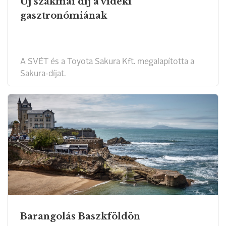
Új szakmai díj a vidéki
gasztronómiának
A SVÉT és a Toyota Sakura Kft. megalapította a
Sakura-díjat.
Barangolás Baszkföldön