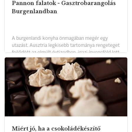
Pannon falatok - Gasztrobarangolás
Burgenlandban
A burgenlandi konyha önmagában megér egy
utazást. Ausztria legkisebb tartománya rengeteget
fejlődött az elmúlt évtizedben, igazi ínyencföld lett
remek éttermekkel, pincészetekkel, családi
gazdaságokkal.
Miért jó, ha a csokoládékészítő