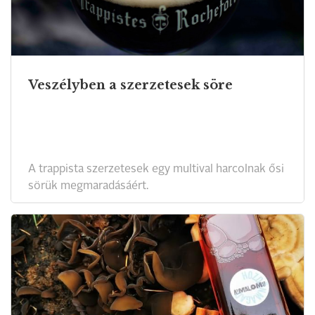
Veszélyben a szerzetesek söre
A trappista szerzetesek egy multival harcolnak ősi
sörük megmaradásáért.