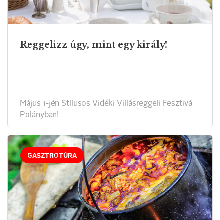
Reggelizz úgy, mint egy király!
Május 1-jén Stílusos Vidéki Villásreggeli Fesztivál
Polányban!
GASZTROTÚRA