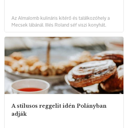
Az Almalomb kulináris kitérő és találkozóhely a
Mecsek lábánál. Illés Roland séf viszi konyhát.
A stílusos reggelit idén Polányban
adják