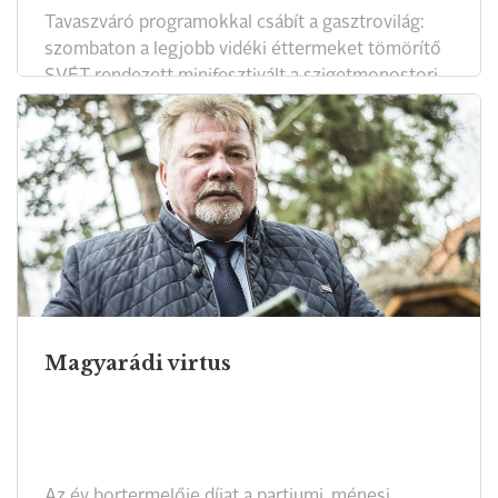
Tavaszváró programokkal csábít a gasztrovilág:
szombaton a legjobb vidéki éttermeket tömörítő
SVÉT rendezett minifesztivált a szigetmonostori
Rosinante Fogadóban.
Magyarádi virtus
Az év bortermelője díjat a partiumi, ménesi