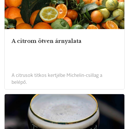
A citrom ötven árnyalata
A citrusok titkos kertjébe Michelin-csillag a
belépő.