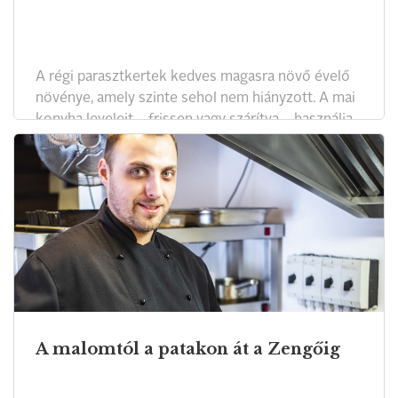
A régi parasztkertek kedves magasra növő évelő
növénye, amely szinte sehol nem hiányzott. A mai
konyha leveleit – frissen vagy szárítva – használja,
leves- és ecetízesítőként. A klasszikus húslevesek
ízharmonizációjához – öreganyáink emlékezetes
leveseiben – mindig nélkülözhetetlenül kedves
fűszer volt.
A malomtól a patakon át a Zengőig