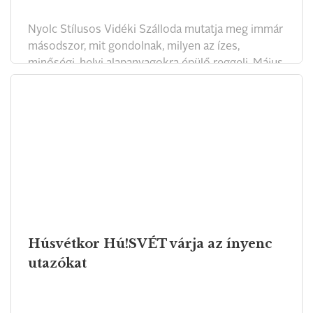
Nyolc Stílusos Vidéki Szálloda mutatja meg immár
másodszor, mit gondolnak, milyen az ízes,
minőségi, helyi alapanyagokra épülő reggeli. Május
12-én, vasárnap a Babérliget Kúria csodás
rendezvényházában, Polányban, nyolc standon
reggeli finomságokat kóstolhatnak a vendégek.
Húsvétkor Hú!SVÉT várja az ínyenc
utazókat