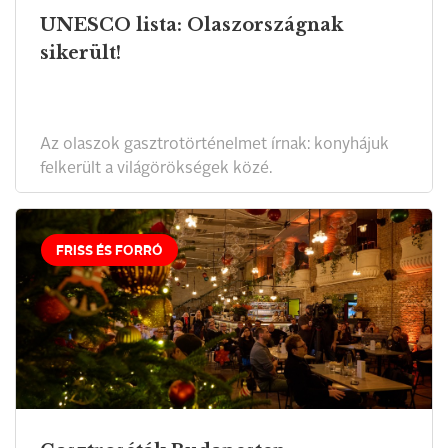
UNESCO lista: Olaszországnak
sikerült!
Az olaszok gasztrotörténelmet írnak: konyhájuk
felkerült a világörökségek közé.
FRISS ÉS FORRÓ