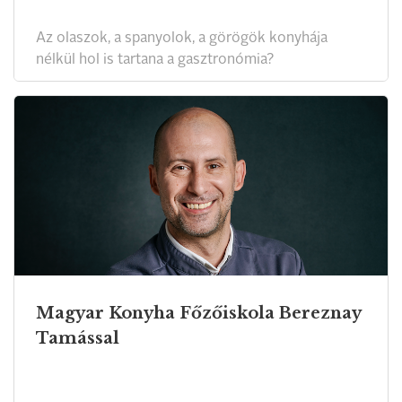
Az olaszok, a spanyolok, a görögök konyhája
nélkül hol is tartana a gasztronómia?
Magyar Konyha Főzőiskola Bereznay
Tamással