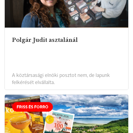
Polgár Judit asztalánál
A köztársasági elnöki posztot nem, de lapunk
felkérését elvállalta.
FRISS ÉS FORRÓ