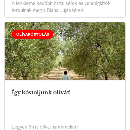
A legkiemelkedőbb hazai séfek és vendéglátók
fordulnak meg a Blaha Lujza téren!
OLÍVAKÓSTOLÁS
Így kóstoljunk olívát!
Legyen ön is olíva-psommelier!