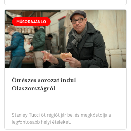
MŰSORAJÁNLÓ
Ötrészes sorozat indul
Olaszországról
Stanley Tucci öt régiót jár be, és megkóstolja a
legfontosabb helyi ételeket.