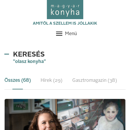
AMITŐL A SZELLEM IS JÓLLAKIK
Menü
Toggle
navigation
KERESÉS
"olasz konyha"
Összes (68)
Hírek (29)
Gasztromagazin (38)
R