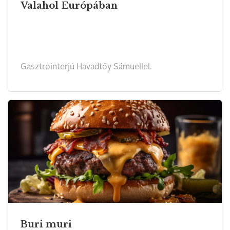
Valahol Európában
Gasztrointerjú Havadtőy Sámuellel.
Buri muri