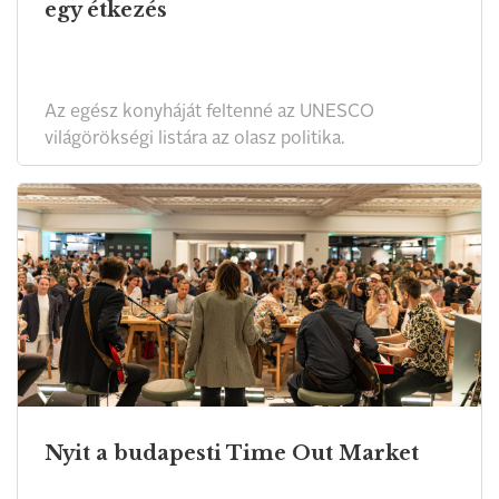
egy étkezés
Az egész konyháját feltenné az UNESCO
világörökségi listára az olasz politika.
Nyit a budapesti Time Out Market