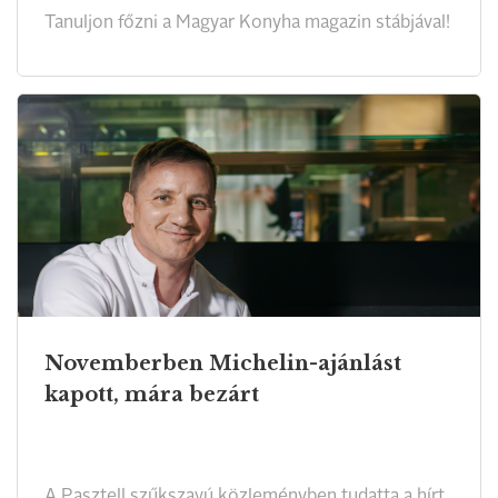
Tanuljon főzni a Magyar Konyha magazin stábjával!
Novemberben Michelin-ajánlást
kapott, mára bezárt
A Pasztell szűkszavú közleményben tudatta a hírt.