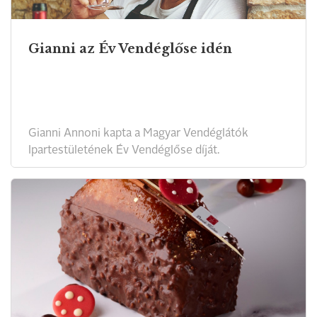
Gianni az Év Vendéglőse idén
Gianni Annoni kapta a Magyar Vendéglátók
Ipartestületének Év Vendéglőse díját.