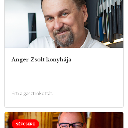
Anger Zsolt konyhája
Érti a gasztrokottát.
SÉFCSERE