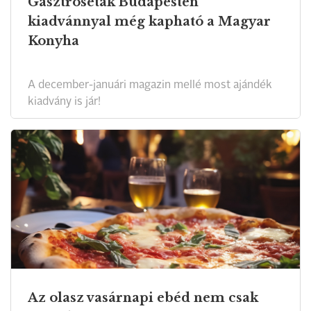
Gasztroséták Budapesten
kiadvánnyal még kapható a Magyar
Konyha
A december-januári magazin mellé most ajándék
kiadvány is jár!
Az olasz vasárnapi ebéd nem csak