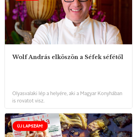
Wolf András elköszön a Séfek séfétől
Olyasvalaki lép a helyére, aki a Magyar Konyhában
is rovatot visz.
ÚJ LAPSZÁM!