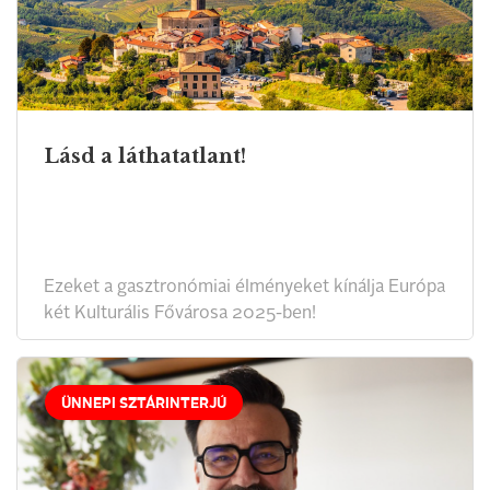
Lásd a láthatatlant!
Ezeket a gasztronómiai élményeket kínálja Európa
két Kulturális Fővárosa 2025-ben!
ÜNNEPI SZTÁRINTERJÚ