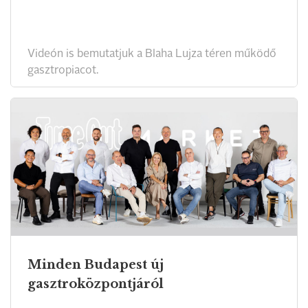
Videón is bemutatjuk a Blaha Lujza téren működő
gasztropiacot.
Minden Budapest új
gasztroközpontjáról