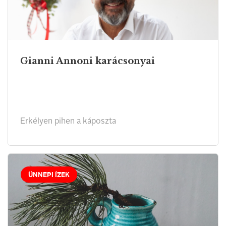
Gianni Annoni karácsonyai
Erkélyen pihen a káposzta
ÜNNEPI ÍZEK