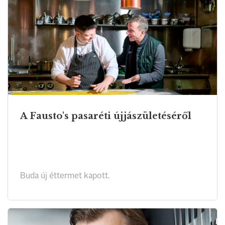
A Fausto's pasaréti újjászületéséről
Buda új éttermet kapott.