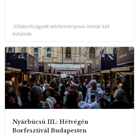
Jóllakottságunk letéteményesei immár két
évtizede.
Nyárbúcsú III.: Hétvégén
Borfesztivál Budapesten