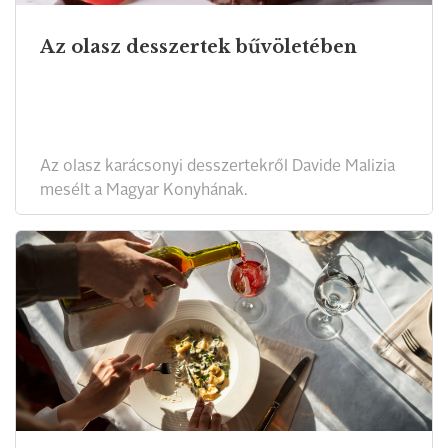
Az olasz desszertek bűvöletében
Az olasz karácsonyi desszertekről Davide Malizia
mesélt a Magyar Konyhának.