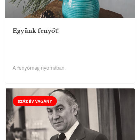
Együnk fenyőt!
A fenyőmag nyomában.
SZÁZ ÉV VAGÁNY