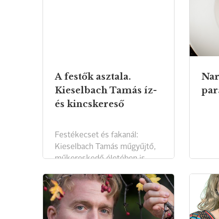
rá. 
és a
Akad
igye
megta
A festők asztala.
Nar
Kieselbach Tamás íz-
par
és kincskereső
Festékecset és fakanál:
Kieselbach Tamás műgyűjtő,
műkereskedő életében is
megfér egymás mellett.