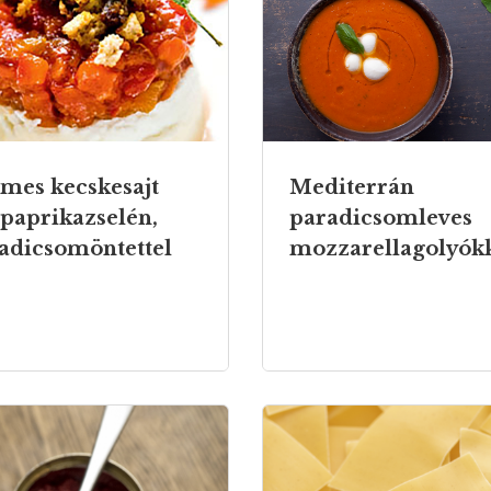
mes kecskesajt
Mediterrán
tpaprikazselén,
paradicsomleves
adicsomöntettel
mozzarellagolyók