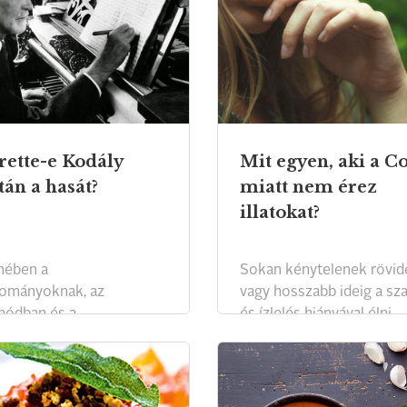
rette-e Kodály
Mit egyen, aki a C
tán a hasát?
miatt nem érez
illatokat?
nében a
Sokan kénytelenek rövid
ományoknak, az
vagy hosszabb ideig a sz
módban és a
és ízlelés hiányával élni.
álkozásban a reformoknak
lt.