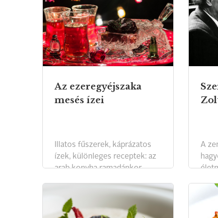
Az ezeregyéjszaka
Sze
mesés ízei
Zol
Illatos fűszerek, káprázatos
A ze
ízek, különleges receptek: az
hagy
arab konyha ramadánkor
élet
mutatja a legszebb arcát.
tápl
hódo