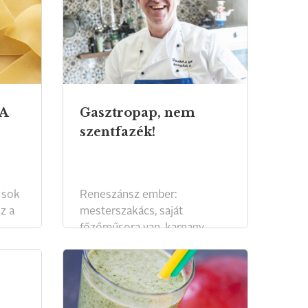
 A
Gasztropap, nem
szentfazék!
 sok
Reneszánsz ember:
z a
mesterszakács, saját
főzőműsora van, karnagy,
et,
politikus és pap.
Kisebbségben Szerbiában, de
a
többségben a konyhában.
 a
Paskó Csaba, a Szabadka