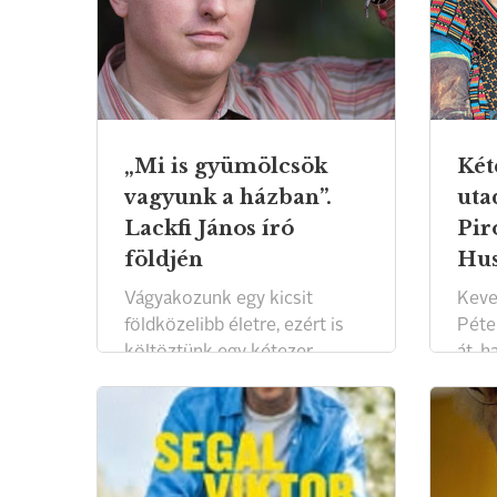
„Mi is gyümölcsök
Két
vagyunk a házban”.
uta
Lackfi János író
Pir
földjén
Hus
Vágyakozunk egy kicsit
Keve
földközelibb életre, ezért is
Péte
költöztünk egy kétezer
át, h
négyzetméteres
gyal
gyümölcsösbe – mondja
Szín
Lackfi János, aki saját
az E
meghatározása szerint író,
szính
költő, műfordító, tűzoltó,
Ildik