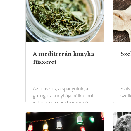
A mediterrán konyha
Sze
fűszerei
Az olaszok, a spanyolok, a
Szilv
görögök konyhája nélkül hol
szel
is tartana a gasztronómia?