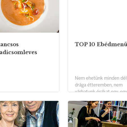
A Magyar Konyha magazin
csusza került a szakértő
 Pannon Gasztronómiai
tesztelők elé.
émia tesztjében
keztünk a legjobbakat
lálni.
ancsos
TOP 10 Ebédmen
adicsomleves
Nem ehetünk minden dé
drága étteremben, nem
várhatunk órákat egy-eg
fogásra, és sajnos többny
munkahelyi menzára sem
számíthatunk. Továbbra i
nagy divat az ebédmenü, 
most már találni is olyan