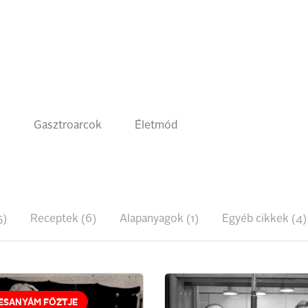
k
Gasztroarcok
Életmód
5)
Receptek (6)
Alapanyagok (1)
Egyéb cikkek (4)
ESANYÁM FŐZTJE