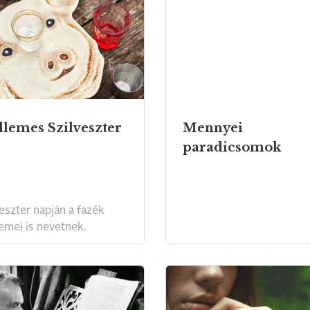
llemes Szilveszter
Mennyei
paradicsomok
eszter napján a fazék
lemei is nevetnek.