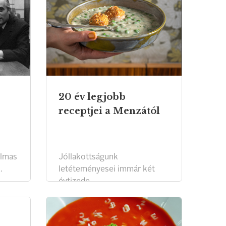
20 év legjobb
receptjei a Menzától
almas
Jóllakottságunk
.
letéteményesei immár két
évtizede.