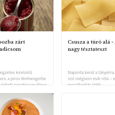
ozba zárt
Csusza a túró alá -
adicsom
nagy tésztateszt
llegzetes kinézetű
Naponta kerül a tányérra,
erv, a piros fémhengerbe
szó mégsem esik róla – e
 sűrített paradicsom fénye
megállapítás több
 kissé megkopott. Ha
alapanyagunkra is igaz leh
s tartozik a
de a száraztésztára
ontosabb alapanyagok
mindenképpen az. Most 
, néha azért szükség van
tészták jeles képviselője,