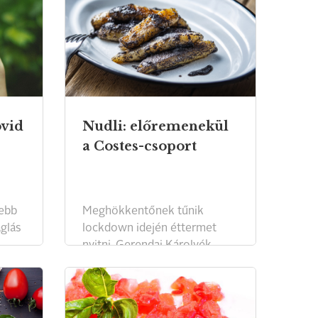
ovid
Nudli: előremenekül
a Costes-csoport
ebb
Meghökkentőnek tűnik
aglás
lockdown idején éttermet
nyitni, Gerendai Károlyék
mégis ezt teszik.