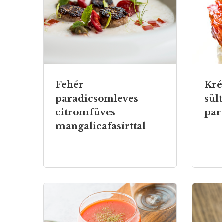
Fehér
Kré
paradicsomleves
sül
citromfüves
par
mangalicafasírttal