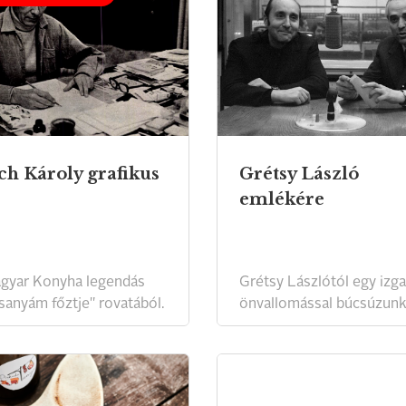
ch Károly grafikus
Grétsy László
emlékére
gyar Konyha legendás
Grétsy Lászlótól egy izg
sanyám főztje" rovatából.
önvallomással búcsúzunk