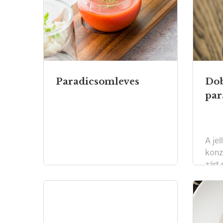
Paradicsomleves
Dob
par
A je
konz
zárt
mára
nem i
legf
közé