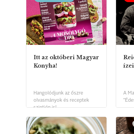
Itt az októberi Magyar
Rei
Konyha!
ízei
Hangolódjunk az őszre
A Ma
olvasmányok és receptek
"Éde
szintjén is!