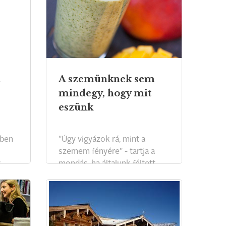
melletti falucska, Kelebia
római katolikus plébánosa
elmondja, milyen az álszent
böjt, és milyen az igazi.
ü
A szemünknek sem
mindegy, hogy mit
eszünk
lben
"Úgy vigyázok rá, mint a
szemem fényére" - tartja a
y
mondás, ha általunk féltett
ire a
személyről vagy tárgyról
beszélünk. De vajon valóban
s
óvjuk-e szemünk fényét,
és
védekezünk-e a káros
hatások ellen, ami nap nap