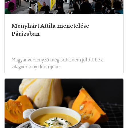
Menyhárt Attila menetelése
Párizsban
Magyar versenyző még soha nem jutott be a
világverseny döntőjébe.