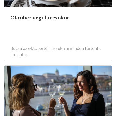
Október végi hírcsokor
Búcsú az októbertől, lássuk, mi minden történt a
hónapban.