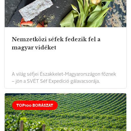
Nemzetközi séfek fedezik fel a
magyar vidéket
A világ séfjei Északkelet-Magyarországon főznek
– jön a SVÉT Séf Expedíció gálavacsorája.
TOP100 BORÁSZAT