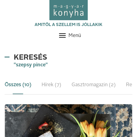
AMITŐL A SZELLEM IS JÓLLAKIK
Menü
Toggle
navigation
KERESÉS
"szepsy pince"
Összes (10)
Hírek (7)
Gasztromagazin (2)
Rece