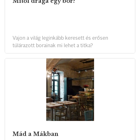
Mitől drága egy bor?
Vajon a világ leginkább keresett és erősen
túlárazott borainak mi lehet a titka?
Mád a Mákban