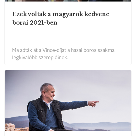
Ezek voltak a magyarok kedvenc
borai 2021-ben
Ma adták át a Vince-díjat a hazai boros szakma
legkiválóbb szereplőinek.