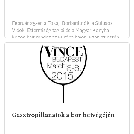
Február 25-én a Tokaji Borbarátnők, a Stílusos
Vidéki Éttermiség tagjai és a Magyar Konyha
közös bált rendez az Európa hajón. Ezen az estén
adjuk át a Magyar Konyha Termelői Díjat is.
Gasztropillanatok a bor hétvégéjén