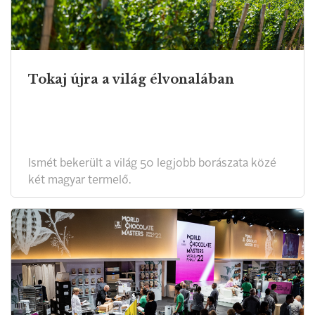
Tokaj újra a világ élvonalában
Ismét bekerült a világ 50 legjobb borászata közé
két magyar termelő.