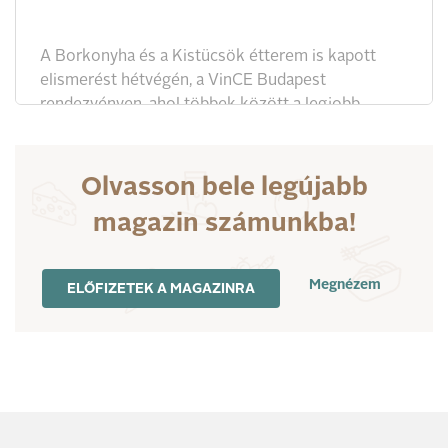
A Borkonyha és a Kistücsök étterem is kapott
elismerést hétvégén, a VinCE Budapest
rendezvényen, ahol többek között a legjobb
borvacsora és a legjobb borlap díját is átadták.
Olvasson bele legújabb
magazin számunkba!
Megnézem
ELŐFIZETEK A MAGAZINRA