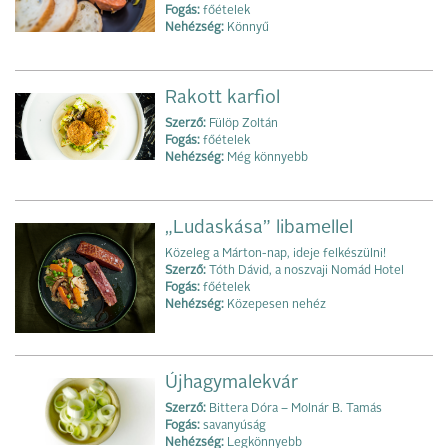
Fogás:
főételek
Nehézség:
Könnyű
Rakott karfiol
Szerző:
Fülöp Zoltán
Fogás:
főételek
Nehézség:
Még könnyebb
„Ludaskása” libamellel
Közeleg a Márton-nap, ideje felkészülni!
Szerző:
Tóth Dávid, a noszvaji Nomád Hotel
Fogás:
főételek
Nehézség:
Közepesen nehéz
Újhagymalekvár
Szerző:
Bittera Dóra – Molnár B. Tamás
Fogás:
savanyúság
Nehézség:
Legkönnyebb