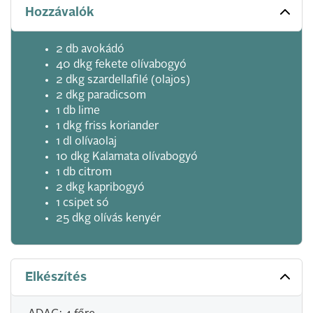
Hozzávalók
2 db avokádó
40 dkg fekete olívabogyó
2 dkg szardellafilé (olajos)
2 dkg paradicsom
1 db lime
1 dkg friss koriander
1 dl olívaolaj
10 dkg Kalamata olívabogyó
1 db citrom
2 dkg kapribogyó
1 csipet só
25 dkg olívás kenyér
Elkészítés