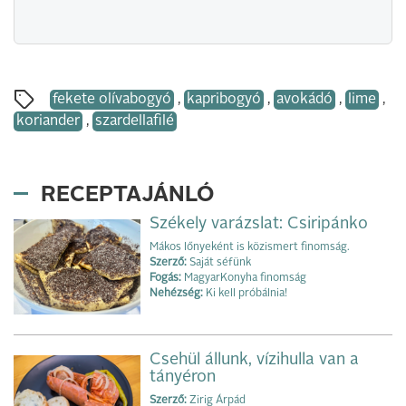
fekete olívabogyó
,
kapribogyó
,
avokádó
,
lime
,
koriander
,
szardellafilé
RECEPTAJÁNLÓ
Székely varázslat: Csiripánko
Mákos lőnyeként is közismert finomság.
Szerző:
Saját séfünk
Fogás:
MagyarKonyha finomság
Nehézség:
Ki kell próbálnia!
Csehül állunk, vízihulla van a
tányéron
Szerző:
Zirig Árpád