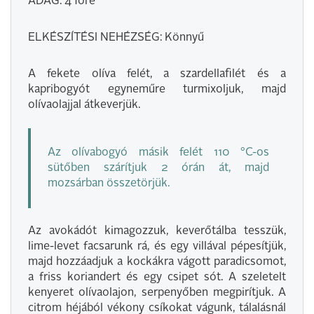
ADAG: 4 főre
ELKÉSZÍTÉSI NEHÉZSÉG: Könnyű
A fekete olíva felét, a szardellafilét és a
kapribogyót egyneműre turmixoljuk, majd
olívaolajjal átkeverjük.
Az olívabogyó másik felét 110 °C-os
sütőben szárítjuk 2 órán át, majd
mozsárban összetörjük.
Az avokádót kimagozzuk, keverőtálba tesszük,
lime-levet facsarunk rá, és egy villával pépesítjük,
majd hozzáadjuk a kockákra vágott paradicsomot,
a friss koriandert és egy csipet sót. A szeletelt
kenyeret olívaolajon, serpenyőben megpirítjuk. A
citrom héjából vékony csíkokat vágunk, tálalásnál