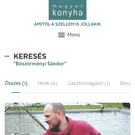
AMITŐL A SZELLEM IS JÓLLAKIK
Menü
Toggle
navigation
KERESÉS
"Böszörményi Sándor"
Összes (1)
Hírek (0)
Gasztromagazin (1)
Recept