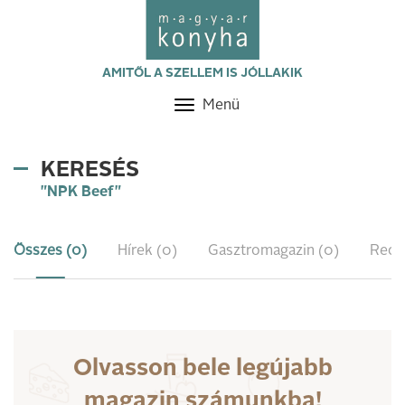
AMITŐL A SZELLEM IS JÓLLAKIK
Menü
Toggle
navigation
KERESÉS
"NPK Beef"
Összes (0)
Hírek (0)
Gasztromagazin (0)
Rece
Olvasson bele legújabb
magazin számunkba!