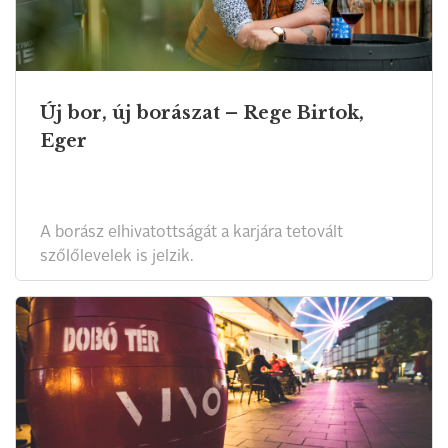
Új bor, új borászat – Rege Birtok,
Eger
A borász elhivatottságát a karjára tetovált
szőlőlevelek is jelzik.