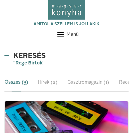
AMITŐL A SZELLEM IS JÓLLAKIK
Menü
Toggle
navigation
KERESÉS
"Rege Birtok"
Összes (3)
Hírek (2)
Gasztromagazin (1)
Recep