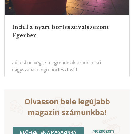
Indul a nyári borfesztiválszezont
Egerben
Júliusban végre megrendezik az idei első
nagyszabású egri borfesztivált.
Olvasson bele legújabb
magazin számunkba!
Megnézem
ELŐFIZETEK A MAGAZINRA