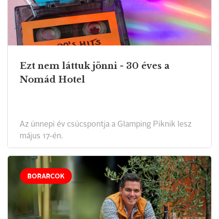
Ezt nem láttuk jönni - 30 éves a
Nomád Hotel
Az ünnepi év csúcspontja a Glamping Piknik lesz
május 17-én.
BORARCOK