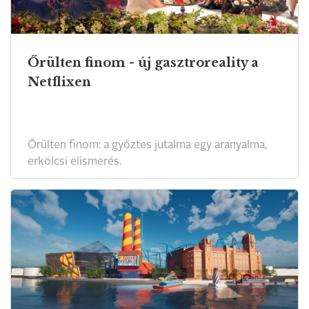
Őrülten finom - új gasztroreality a
Netflixen
Őrülten finom: a győztes jutalma egy aranyalma,
erkölcsi elismerés.