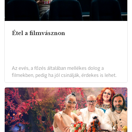
Étel a filmvásznon
Az evés, a főzés általában mellékes dolog a
filmekben, pedig ha jól csinálják, érdekes is lehet.