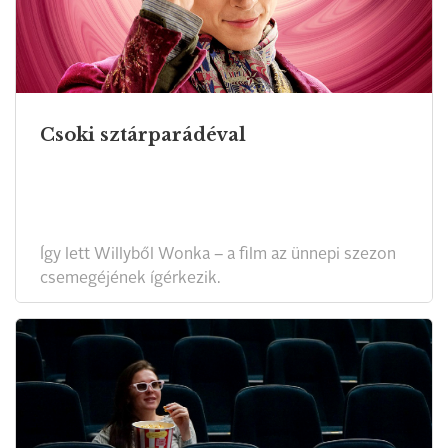
Csoki sztárparádéval
Így lett Willyből Wonka – a film az ünnepi szezon
csemegéjének ígérkezik.