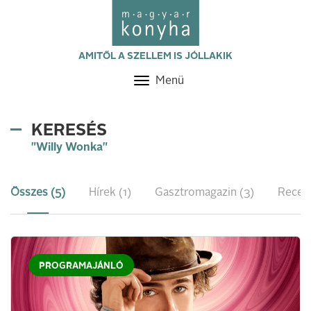
AMITŐL A SZELLEM IS JÓLLAKIK
Menü
Toggle
navigation
KERESÉS
"Willy Wonka"
Összes (5)
Hírek (1)
Gasztromagazin (3)
Recep
PROGRAMAJÁNLÓ