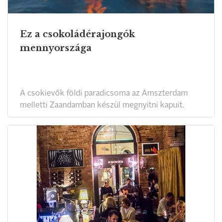
Ez a csokoládérajongók
mennyországa
A csokievők földi paradicsoma az Amszterdam
melletti Zaandamban készül megnyitni kapuit.