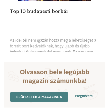
Top 10 budapesti borbár
Az idei tél nem igazán hozta meg a lehetőséget a
forralt bort kedvelőknek, hogy újabb és újabb
helyeket fedezzenek fel maguknak. Ez azonban
nagy valószínűséggel cseppet sem szomorított el
senkit, hiszen ha jobban belegondolunk, a bor úgy
jó, ahogy van: önmagában. Az alábbiakban
Olvasson bele legújabb
összeszedtük, hol lehet igazán kivételes minőségű
magazin számunkba!
borokat kóstolni, hozzá jó falatokat fogyasztani,
miközben hozzáértő sommelier-ktől
élményekben gazdag beszámolót vagy éppen
Megnézem
ELŐFIZETEK A MAGAZINRA
kellemes zenét hallgathatunk.