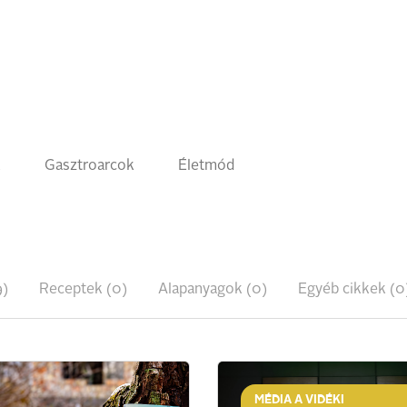
k
Gasztroarcok
Életmód
9)
Receptek (0)
Alapanyagok (0)
Egyéb cikkek (0
MÉDIA A VIDÉKI