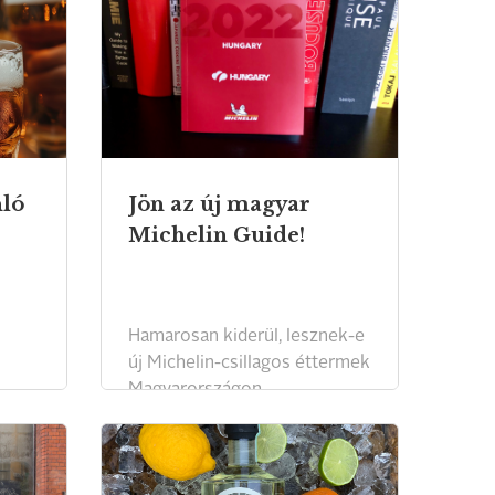
nló
Jön az új magyar
Michelin Guide!
Hamarosan kiderül, lesznek-e
új Michelin-csillagos éttermek
Magyarországon.