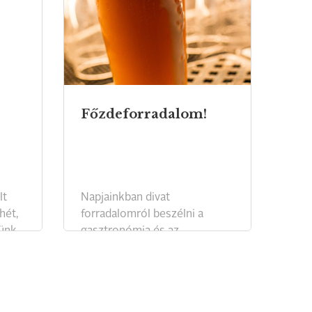
Főzdeforradalom!
lt
Napjainkban divat
hét,
forradalomról beszélni a
ünk
gasztronómia és az
ott
élelmiszeripar területén, s ez
mára elérte a kézműves
jeink
söröket is. Hazánkban a
közelmúlt gyakran ismételt és