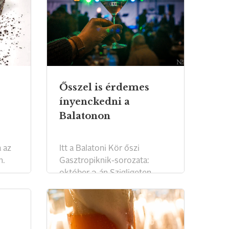
Ősszel is érdemes
ínyenckedni a
Balatonon
a az
Itt a Balatoni Kör őszi
n.
Gasztropiknik-sorozata:
október 3-án Szigligeten
várják az ínyenceket.