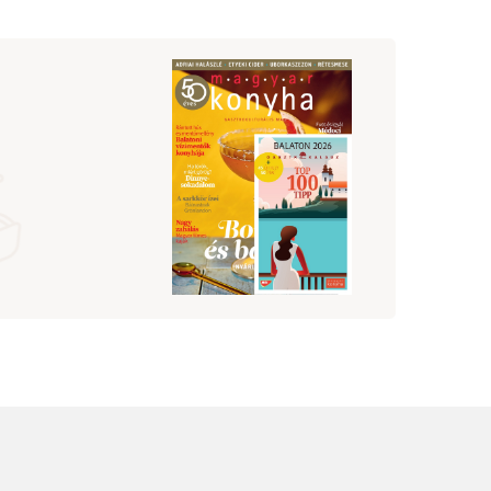
talán még mindig eldöntendő
kérdése, hogy mit is
nevezhetünk kézművesnek –
de vajon azt tudjuk, hogy mi a
sör? És hogy mitől lesz a sör
kézműves?