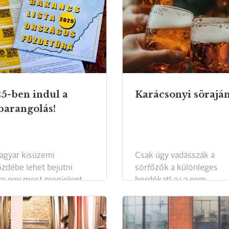
5-ben indul a
Karácsonyi sörajá
barangolás!
agyar kisüzemi
Csak úgy vadásszák a
őzdébe lehet bejutni
sörfőzők a különleges
re egy most megjelent
hordókat! 3+3 nem
tlevéllel”.
mindennapi magyar sört
ajánlunk az ünnepekre.