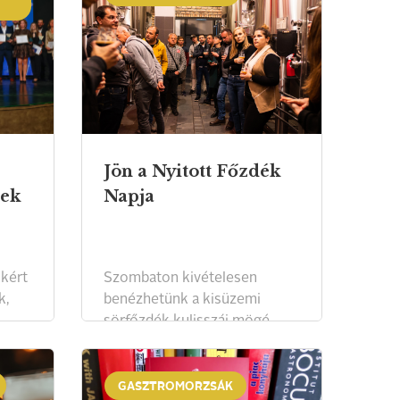
Jön a Nyitott Főzdék
nek
Napja
ókért
Szombaton kivételesen
k,
benézhetünk a kisüzemi
sörfőzdék kulisszái mögé.
GASZTROMORZSÁK