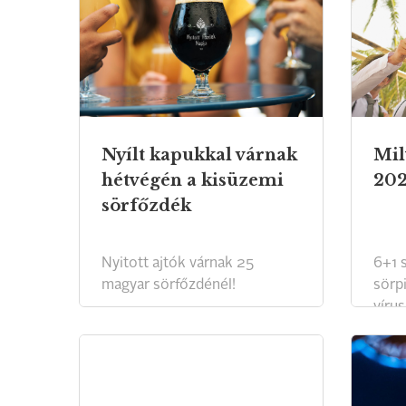
Nyílt kapukkal várnak
Mil
hétvégén a kisüzemi
202
sörfőzdék
Nyitott ajtók várnak 25
6+1 s
magyar sörfőzdénél!
sörp
vírus
hozh