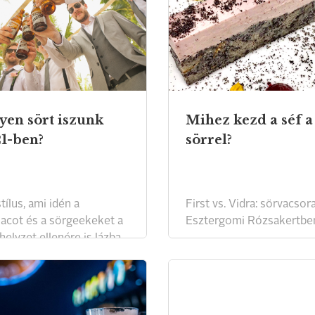
yen sört iszunk
Mihez kezd a séf a
1-ben?
sörrel?
tílus, ami idén a
First vs. Vidra: sörvacsor
iacot és a sörgeekeket a
Esztergomi Rózsakertbe
helyzet ellenére is lázba
atja.