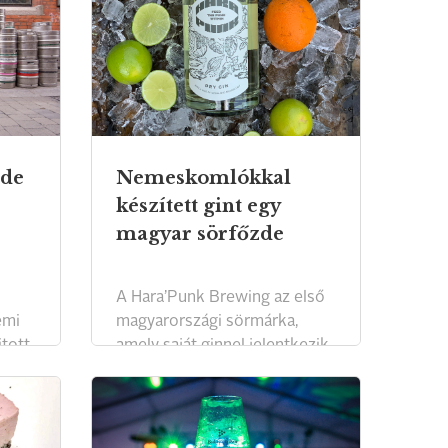
zde
Nemeskomlókkal
készített gint egy
magyar sörfőzde
A Hara’Punk Brewing az első
emi
magyarországi sörmárka,
itott
amely saját ginnel jelentkezik.