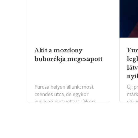
Akit a mozdony
Eu
buborékja megcsapott
leg
lát
nyí
Furcsa helyen állunk: most
Új, 
csendes utca, de egykor
márk
nyüzsgő élet volt itt. Újkori
sörpi
történelmünk két fontos
tula
eseménye is a ház előtt
haza
kezdődött. Mégsem a múltat
tűzté
boncolgatjuk, hanem gyorsan
term