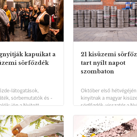
nyitják kapuikat a
21 kisüzemi sörfő
üzemi sörfőzdék
tart nyílt napot
szombaton
őzde-látogatások,
Október első hétvégéjén
játék, sörbemutatók és -
kinyitnak a magyar kisüz
lók: jön a Nyitott
sörfőzdék, visszatér a Ny
ék Napja!
Főzdék Napja!