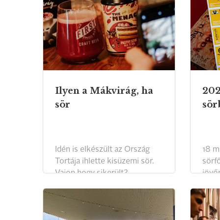
Ilyen a Mákvirág, ha
202
sör
sör
Idén is elkészült az Ország
18 m
Tortája ihlette kisüzemi sör.
sörf
Vajon hogy sikerült?
jövő
„sörú