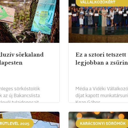
VÁLLALKOZÓKÉRT
luzív sörkaland
Ez a sztori tetszett
apesten
legjobban a zsűri
nleges sörkóstolók
Média a Vidéki Vállalkoz
k az új Bakancslista
díjat kapott munkatársun
levél tulajdonosait
Knap Gábor.
pesten.
RÚTLEVÉL 2025
KARÁCSONYI SÖRÖMÖK