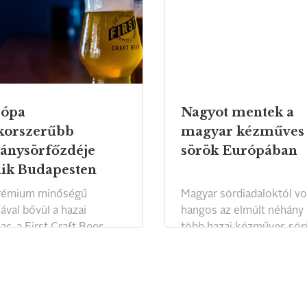
rópa
Nagyot mentek a
korszerűbb
magyar kézműves
ványsörfőzdéje
sörök Európában
lik Budapesten
prémium minőségű
Magyar sördiadaloktól vo
ával bővül a hazai
hangos az elmúlt néhány 
ac, a First Craft Beer
több hazai kézműves sör
jdonosai főzdéjükkel a
is komoly elismerést kap
i sörkultúra megújítását
nívós európai
k ki célul. A márka
megmérettetéseken. Séf
ékeit Európa egyik
után sörfőzőink is a