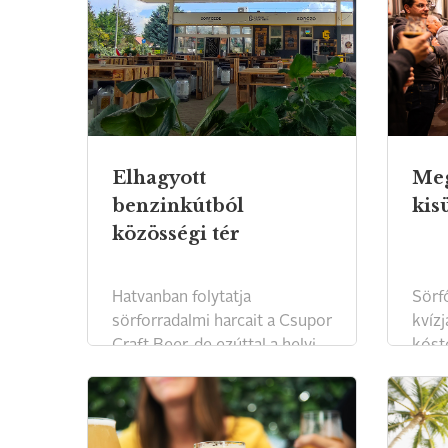
Elhagyott
Meg
benzinkútból
kis
közösségi tér
Hatvanban folytatja
Sörf
sörforradalmi harcait a Csupor
kvíz
Craft Beer, de ezúttal a helyi
kósto
termelőket is bevonja.
Főzd