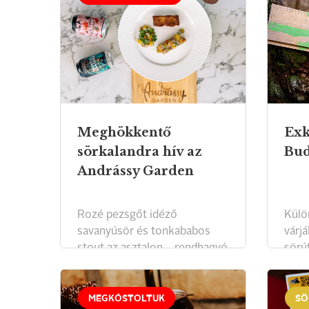
Meghökkentő
Exk
sörkalandra hív az
Bud
Andrássy Garden
Rozé pezsgőt idéző
Külö
savanyúsör és tonkababos
várjá
stout az asztalon – rendhagyó
sörút
vacsora készül.
Buda
MEGKÓSTOLTUK
SÖ