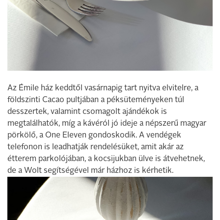
Az Émile ház keddtől vasárnapig tart nyitva elvitelre, a
földszinti Cacao pultjában a péksüteményeken túl
desszertek, valamint csomagolt ajándékok is
megtalálhatók, míg a kávéról jó ideje a népszerű magyar
pörkölő, a One Eleven gondoskodik. A vendégek
telefonon is leadhatják rendelésüket, amit akár az
étterem parkolójában, a kocsijukban ülve is átvehetnek,
de a Wolt segítségével már házhoz is kérhetik.