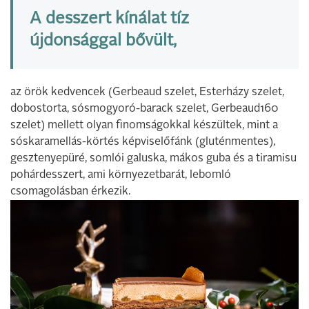
A desszert kínálat tíz
újdonsággal bővült,
az örök kedvencek (Gerbeaud szelet, Esterházy szelet,
dobostorta, sósmogyoró-barack szelet, Gerbeaud160
szelet) mellett olyan finomságokkal készültek, mint a
sóskaramellás-körtés képviselőfánk (gluténmentes),
gesztenyepüré, somlói galuska, mákos guba és a tiramisu
pohárdesszert, ami környezetbarát, lebomló
csomagolásban érkezik.