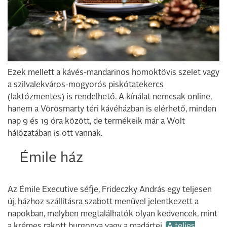
Ezek mellett a kávés-mandarinos homoktövis szelet vagy
a szilvalekváros-mogyorós piskótatekercs
(laktózmentes) is rendelhető. A kínálat nemcsak online,
hanem a Vörösmarty téri kávéházban is elérhető, minden
nap 9 és 19 óra között, de termékeik már a Wolt
hálózatában is ott vannak.
Émile ház
Az Émile Executive séfje, Frideczky András egy teljesen
új, házhoz szállításra szabott menüvel jelentkezett a
napokban, melyben megtalálhatók olyan kedvencek, mint
a krémes rakott burgonya vagy a madártej.
A teljes