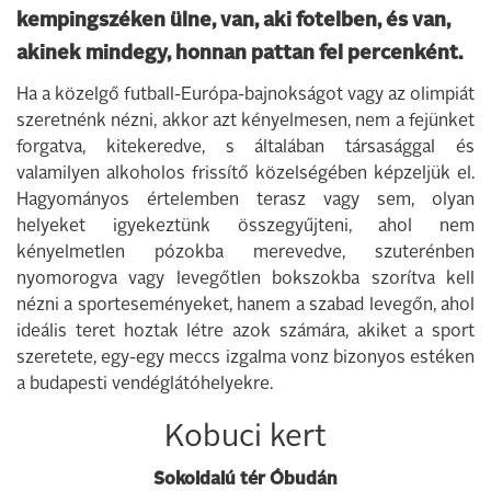
kempingszéken ülne, van, aki fotelben, és van,
akinek mindegy, honnan pattan fel percenként.
Ha a közelgő futball-Európa-bajnokságot vagy az olimpiát
szeretnénk nézni, akkor azt kényelmesen, nem a fejünket
forgatva, kitekeredve, s általában társasággal és
valamilyen alkoholos frissítő közelségében képzeljük el.
Hagyományos értelemben terasz vagy sem, olyan
helyeket igyekeztünk összegyűjteni, ahol nem
kényelmetlen pózokba merevedve, szuterénben
nyomorogva vagy levegőtlen bokszokba szorítva kell
nézni a sporteseményeket, hanem a szabad levegőn, ahol
ideális teret hoztak létre azok számára, akiket a sport
szeretete, egy-egy meccs izgalma vonz bizonyos estéken
a budapesti vendéglátóhelyekre.
Kobuci kert
Sokoldalú tér Óbudán