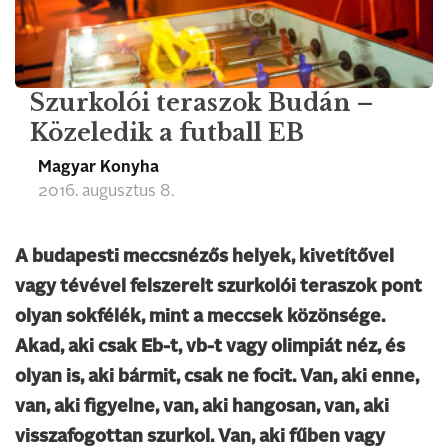
Szurkolói teraszok Budán –
Közeledik a futball EB
Magyar Konyha
2016. augusztus 8.
A budapesti meccsnézős helyek, kivetítővel
vagy tévével felszerelt szurkolói teraszok pont
olyan sokfélék, mint a meccsek közönsége.
Akad, aki csak Eb-t, vb-t vagy olimpiát néz, és
olyan is, aki bármit, csak ne focit. Van, aki enne,
van, aki figyelne, van, aki hangosan, van, aki
visszafogottan szurkol. Van, aki fűben vagy