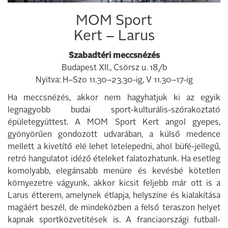
MOM Sport
Kert – Larus
Szabadtéri meccsnézés
Budapest XII., Csörsz u. 18/b
Nyitva: H–Szo 11.30–23.30-ig, V 11.30–17-ig
Ha meccsnézés, akkor nem hagyhatjuk ki az egyik
legnagyobb budai sport-kulturális-szórakoztató
épületegyüttest. A MOM Sport Kert angol gyepes,
gyönyörűen gondozott udvarában, a külső medence
mellett a kivetítő elé lehet letelepedni, ahol büfé-jellegű,
retró hangulatot idéző ételeket falatozhatunk. Ha esetleg
komolyabb, elegánsabb menüre és kevésbé kötetlen
környezetre vágyunk, akkor kicsit feljebb már ott is a
Larus étterem, amelynek étlapja, helyszíne és kialakítása
magáért beszél, de mindeközben a felső teraszon helyet
kapnak sportközvetítések is. A franciaországi futball-