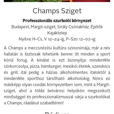
Champs Sziget
Professzionális szurkolói környezet
Budapest, Margit-sziget, Sirály Csónakház, Építők
Kajaktelep
Nyitva: H–Cs, V 12–24-ig, P–Szo 12–02-ig
A Champs a meccsnézési kultúra szinonimája, már a név
hallatán is biztosak lehetünk benne: itt minden a sport
körül forog. A kínálat is ezt bizonyítja: mindenféle
sörkorcsolya, pizza, hamburger, mexikói ételek, szendvics
és grill, ital pedig a házias alkoholmentes italoktól a
mindenféle sporthoz társítható alkoholokig. Nincs ez
másképp olyan csodás környezetben sem, mint a Margit-
sziget, ahol a többi belvárosi helyükön megszokott
minőséggel és professzionalizmussal várja a szurkolókat
a Champs, ráadásul szabadtéren!