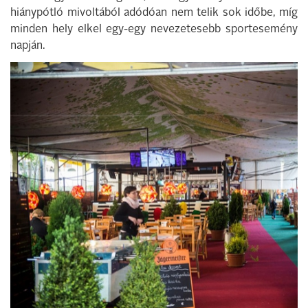
hiánypótló mivoltából adódóan nem telik sok időbe, míg
minden hely elkel egy-egy nevezetesebb sportesemény
napján.