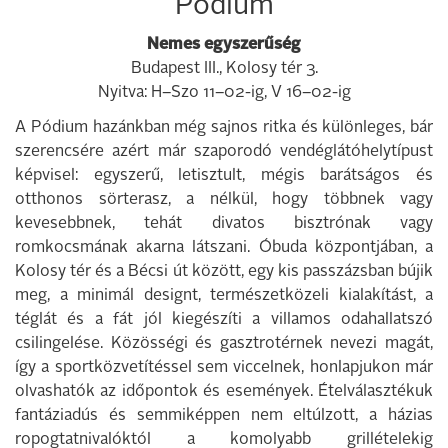
Pódium
Nemes egyszerűség
Budapest III., Kolosy tér 3.
Nyitva: H–Szo 11–02-ig, V 16–02-ig
A Pódium hazánkban még sajnos ritka és különleges, bár
szerencsére azért már szaporodó vendéglátóhelytípust
képvisel: egyszerű, letisztult, mégis barátságos és
otthonos sörterasz, a nélkül, hogy többnek vagy
kevesebbnek, tehát divatos bisztrónak vagy
romkocsmának akarna látszani. Óbuda központjában, a
Kolosy tér és a Bécsi út között, egy kis passzázsban bújik
meg, a minimál designt, természetközeli kialakítást, a
téglát és a fát jól kiegészíti a villamos odahallatszó
csilingelése. Közösségi és gasztrotérnek nevezi magát,
így a sportközvetítéssel sem viccelnek, honlapjukon már
olvashatók az időpontok és események. Ételválasztékuk
fantáziadús és semmiképpen nem eltúlzott, a házias
ropogtatnivalóktól a komolyabb grillételekig