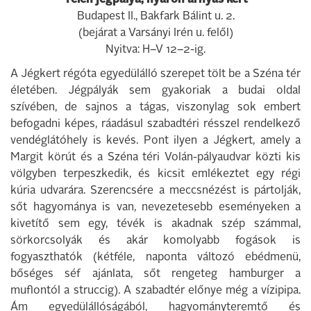
Télen jégpálya, nyáron árnyas kert
Budapest II., Bakfark Bálint u. 2.
(bejárat a Varsányi Irén u. felől)
Nyitva: H–V 12–2-ig.
A Jégkert régóta egyedülálló szerepet tölt be a Széna tér
életében. Jégpályák sem gyakoriak a budai oldal
szívében, de sajnos a tágas, viszonylag sok embert
befogadni képes, ráadásul szabadtéri résszel rendelkező
vendéglátóhely is kevés. Pont ilyen a Jégkert, amely a
Margit körút és a Széna téri Volán-pályaudvar közti kis
völgyben terpeszkedik, és kicsit emlékeztet egy régi
kúria udvarára. Szerencsére a meccsnézést is pártolják,
sőt hagyománya is van, nevezetesebb eseményeken a
kivetítő sem egy, tévék is akadnak szép számmal,
sörkorcsolyák és akár komolyabb fogások is
fogyaszthatók (kétféle, naponta változó ebédmenü,
bőséges séf ajánlata, sőt rengeteg hamburger a
muflontól a struccig). A szabadtér előnye még a vízipipa.
Ám egyedülállóságából, hagyományteremtő és