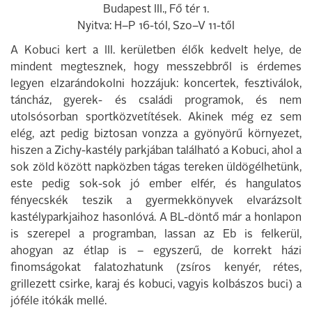
Budapest III., Fő tér 1.
Nyitva: H–P 16-tól, Szo–V 11-től
A Kobuci kert a III. kerületben élők kedvelt helye, de
mindent megtesznek, hogy messzebbről is érdemes
legyen elzarándokolni hozzájuk: koncertek, fesztiválok,
táncház, gyerek- és családi programok, és nem
utolsósorban sportközvetítések. Akinek még ez sem
elég, azt pedig biztosan vonzza a gyönyörű környezet,
hiszen a Zichy-kastély parkjában található a Kobuci, ahol a
sok zöld között napközben tágas tereken üldögélhetünk,
este pedig sok-sok jó ember elfér, és hangulatos
fényecskék teszik a gyermekkönyvek elvarázsolt
kastélyparkjaihoz hasonlóvá. A BL-döntő már a honlapon
is szerepel a programban, lassan az Eb is felkerül,
ahogyan az étlap is – egyszerű, de korrekt házi
finomságokat falatozhatunk (zsíros kenyér, rétes,
grillezett csirke, karaj és kobuci, vagyis kolbászos buci) a
jóféle itókák mellé.