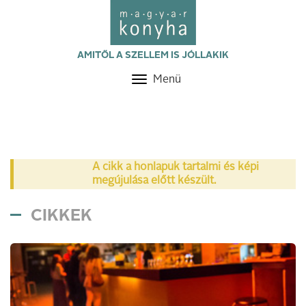
AMITŐL A SZELLEM IS JÓLLAKIK
Menü
Toggle
navigation
A cikk a honlapuk tartalmi és képi
megújulása előtt készült.
CIKKEK