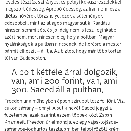
leveles tésztás, sáfrányos, csipetnyi kókuszreszelékkel
megszórt édesség. Apropó édesség: az Iran nem lesz a
diétás nővérek törzshelye, ezek a sütemények
édesebbek, mint az átlagos magyar sütik. Ráadásul
nincsen semmi sós, és jó ideig nem is lesz: leginkább
azért nem, mert nincsen elég hely a boltban. Magyar
nyalánkságok a pultban nincsenek, de kérésre a mester
bármit elkészít – állítja. Az biztos, hogy már több tortán
túl van Budapesten.
A bolt kétféle árral dolgozik,
van, ami 200 forint, van, ami
300. Saeed áll a pultban,
Freedon úr a műhelyben éppen szirupot tesz fel főni. Víz,
cukor, sáfrány – ennyi. A sütik nevét Saeed jegyzi a
füzetembe, ezek szerint eszem többek közt Zaban
Khameeit, Freedon úr elmondja, ez egy vajas-tojásos-
sáfrányos-joghurtos tészta, amiben tejből főzött krém