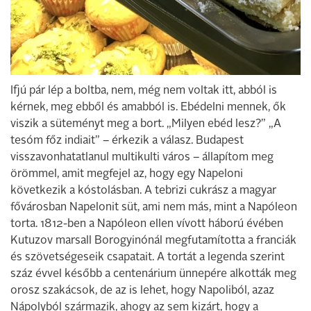
Ifjú pár lép a boltba, nem, még nem voltak itt, abból is
kérnek, meg ebből és amabból is. Ebédelni mennek, ők
viszik a süteményt meg a bort. „Milyen ebéd lesz?” „A
tesóm főz indiait” – érkezik a válasz. Budapest
visszavonhatatlanul multikulti város – állapítom meg
örömmel, amit megfejel az, hogy egy Napeloni
következik a kóstolásban. A tebrizi cukrász a magyar
fővárosban Napelonit süt, ami nem más, mint a Napóleon
torta. 1812-ben a Napóleon ellen vívott háború évében
Kutuzov marsall Borogyinónál megfutamította a franciák
és szövetségeseik csapatait. A tortát a legenda szerint
száz évvel később a centenárium ünnepére alkották meg
orosz szakácsok, de az is lehet, hogy Napoliból, azaz
Nápolyból származik, ahogy az sem kizárt, hogy a