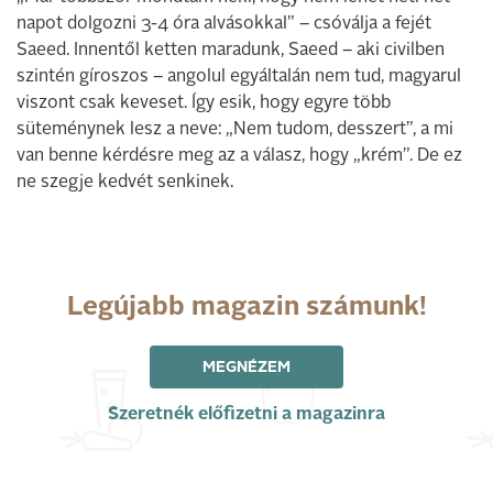
napot dolgozni 3-4 óra alvásokkal” – csóválja a fejét
Saeed. Innentől ketten maradunk, Saeed – aki civilben
szintén gíroszos – angolul egyáltalán nem tud, magyarul
viszont csak keveset. Így esik, hogy egyre több
süteménynek lesz a neve: „Nem tudom, desszert”, a mi
van benne kérdésre meg az a válasz, hogy „krém”. De ez
ne szegje kedvét senkinek.
Legújabb magazin számunk!
MEGNÉZEM
Szeretnék előfizetni a magazinra