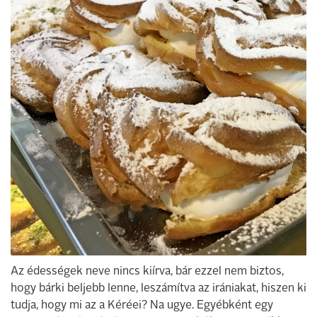
Az édességek neve nincs kiírva, bár ezzel nem biztos,
hogy bárki beljebb lenne, leszámítva az irániakat, hiszen ki
tudja, hogy mi az a Kéréei? Na ugye. Egyébként egy