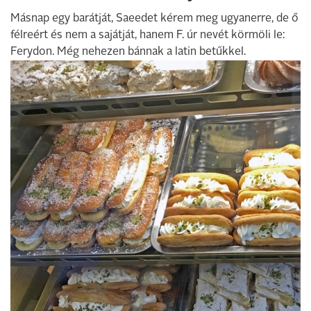
Másnap egy barátját, Saeedet kérem meg ugyanerre, de ő
félreért és nem a sajátját, hanem F. úr nevét körmöli le:
Ferydon. Még nehezen bánnak a latin betűkkel.