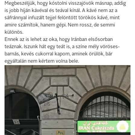
Megbeszéljük, hogy kóstolni visszajövök másnap, addig
is jobb híján kávéval és teával kínál. A kávé nem az a
sáfránnyal infuzált tejjel felöntött törökös kávé, mint
amire számítok, hanem gépi. Nem rossz, de semmi
különös.
Ennek az is lehet az oka, hogy Iránban elsősorban
teáznak. Iszunk hát egy teát is, a színe mély vöröses-
barnás, kevés cukorral kapom, aminek örülök, bár
egyáltalán nem kértem volna bele.