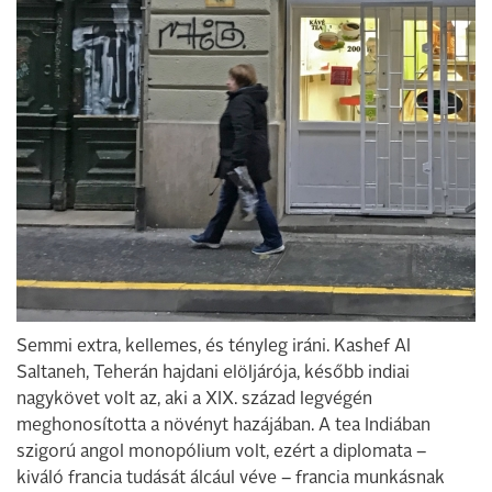
Semmi extra, kellemes, és tényleg iráni. Kashef Al
Saltaneh, Teherán hajdani elöljárója, később indiai
nagykövet volt az, aki a XIX. század legvégén
meghonosította a növényt hazájában. A tea Indiában
szigorú angol monopólium volt, ezért a diplomata –
kiváló francia tudását álcául véve – francia munkásnak