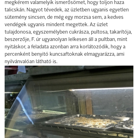
megkérem valamelyik ismerősömet, hogy toljon haza
talicskán. Nagyot tévedek, az üzletben ugyanis egyetlen
sütemény sincsen, de még egy morzsa sem, a kedves
vendégek ugyanis mindent megettek. Az üzlet
tulajdonosa, egyszemélyben cukrásza, pultosa, takarítója,
beszerzője, F. úr ugyanolyan lelkesen áll a pultban, mint
nyitáskor, a feladata azonban arra korlátozódik, hogy a
percenként benyitó kuncsaftoknak elmagyarázza, ami
nyilvánvalóan látható is.