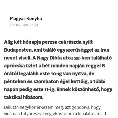
Magyar Konyha
2019. január 31.
Alig két hónapja perzsa cukrászda nyílt
Budapesten, ami találó egyszerűséggel az Iran
nevet viseli. A Nagy Diófa utca 32-ben található
aprócska üzlet a hét minden napján reggel 8
órától legalább este 10-ig van nyitva, de
pénteken és szombaton éjjel kettőig, a többi
napon pedig este 11-ig. Ennek köszönhető, hogy
taktikai hibázom.
Délután négykor érkezem meg, azt gondolva, hogy
vidáman fütyörészve végigkóstolom a kínálatot, majd