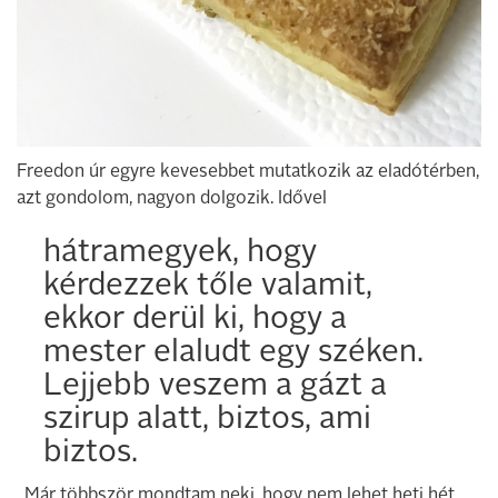
Freedon úr egyre kevesebbet mutatkozik az eladótérben,
azt gondolom, nagyon dolgozik. Idővel
hátramegyek, hogy
kérdezzek tőle valamit,
ekkor derül ki, hogy a
mester elaludt egy széken.
Lejjebb veszem a gázt a
szirup alatt, biztos, ami
biztos.
„Már többször mondtam neki, hogy nem lehet heti hét