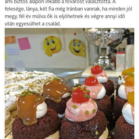
ami biztos alapon inkább a fővárost választotta. A
felesége, lánya, két fia még Iránban vannak, ha minden jól
megy, fél év múlva ők is eljöhetnek és végre annyi idő
után egyesülhet a család.