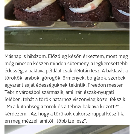
Másnap is hibázom. Előzőleg későn érkeztem, most meg
még nincsen készen minden sütemény, a legkeresettebb
édesség, a baklava például csak délután lesz. A baklavát a
törökök, arabok, görögök, örmények, bolgárok, szerbek
egyaránt saját édességüknek tekintik. Freedon mester
Tebriz városából származik, ami Irán észak-nyugati
felében, tehát a török határhoz viszonylag közel fekszik.
„Mi a különbség a török és a tebrizi baklava között?” –
kérdezem. „Az, hogy a törökök cukorsziruppal készítik,
én meg mézzel, amitől „több íze lesz”.