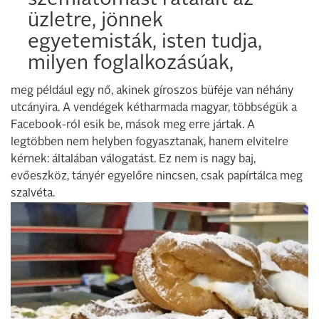
szemlátomást rátalált az
üzletre, jönnek
egyetemisták, isten tudja,
milyen foglalkozásúak,
meg például egy nő, akinek gíroszos büféje van néhány
utcányira. A vendégek kétharmada magyar, többségük a
Facebook-ról esik be, mások meg erre jártak. A
legtöbben nem helyben fogyasztanak, hanem elvitelre
kérnek: általában válogatást. Ez nem is nagy baj,
evőeszköz, tányér egyelőre nincsen, csak papírtálca meg
szalvéta.