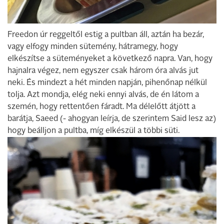
Freedon úr reggeltől estig a pultban áll, aztán ha bezár,
vagy elfogy minden sütemény, hátramegy, hogy
elkészítse a süteményeket a következő napra. Van, hogy
hajnalra végez, nem egyszer csak három óra alvás jut
neki. És mindezt a hét minden napján, pihenőnap nélkül
tolja. Azt mondja, elég neki ennyi alvás, de én látom a
szemén, hogy rettentően fáradt. Ma délelőtt átjött a
barátja, Saeed (- ahogyan leírja, de szerintem Said lesz az)
hogy beálljon a pultba, míg elkészül a többi süti.