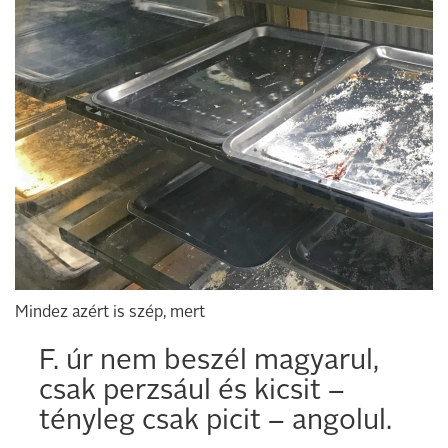
Mindez azért is szép, mert
F. úr nem beszél magyarul,
csak perzsául és kicsit –
tényleg csak picit – angolul.