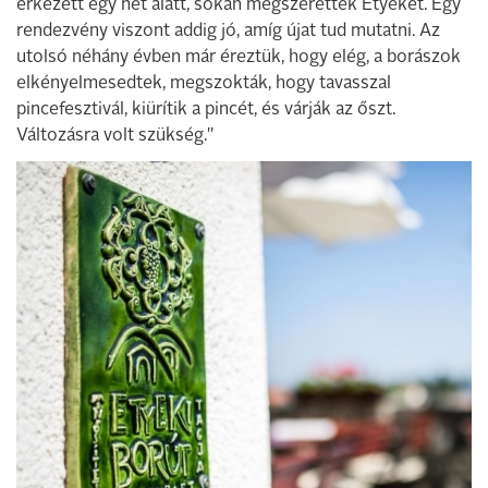
érkezett egy hét alatt, sokan megszerették Etyeket. Egy
rendezvény viszont addig jó, amíg újat tud mutatni. Az
utolsó néhány évben már éreztük, hogy elég, a borászok
elkényelmesedtek, megszokták, hogy tavasszal
pincefesztivál, kiürítik a pincét, és várják az őszt.
Változásra volt szükség."