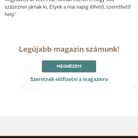
négysávos út vezet ide. Annak ellenére, hogy sok
százezren járnak ki, Etyek a mai napig élhető, szerethető
hely.”
Legújabb magazin számunk!
MEGNÉZEM
Szeretnék előfizetni a magazinra