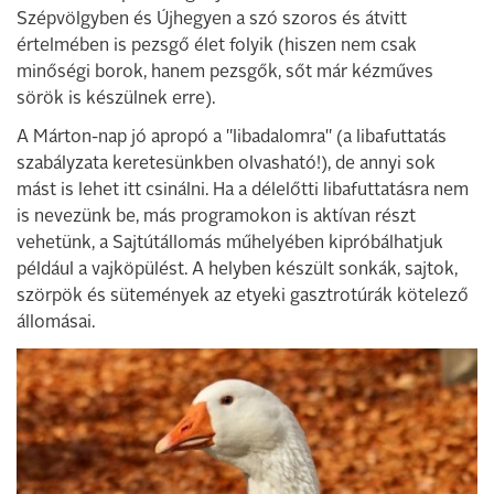
Szépvölgyben és Újhegyen a szó szoros és átvitt
értelmében is pezsgő élet folyik (hiszen nem csak
minőségi borok, hanem pezsgők, sőt már kézműves
sörök is készülnek erre).
A Márton-nap jó apropó a "libadalomra" (a libafuttatás
szabályzata keretesünkben olvasható!), de annyi sok
mást is lehet itt csinálni. Ha a délelőtti libafuttatásra nem
is nevezünk be, más programokon is aktívan részt
vehetünk, a Sajtútállomás műhelyében kipróbálhatjuk
például a vajköpülést. A helyben készült sonkák, sajtok,
szörpök és sütemények az etyeki gasztrotúrák kötelező
állomásai.