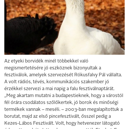
Az etyeki borvidék minél többekkel való
megismertetésére jó eszköznek bizonyultak a
fesztiválok, amelyek szervezését Rókusfalvy Pál vállalta.
A volt rádiós, tévés, kommunikációs szakember jó
érzékkel szervezi a mai napig a falu fesztiválnaptárát.
„Meg akartam mutatni a budapestieknek, hogy a várostól
fél órára csodálatos szőlőkertek, jó borok és minőségi
termékek vannak – meséli. – 2003-ban megalapítottuk a
borutat, majd az első pincefesztivált, ősszel pedig a
Kezes-Lábos Fesztivált. Volt, hogy hetvenezer látogató