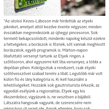
"Az utolsó Kezes-Láboson már hirdettük az etyeki
pikniket, amelyet attól kezdve évente négyszer, minden
évszakban megrendezünk az újhegyi pincesoron. Sok
termelő bekapcsolódott, mindenki napokig készül ezekre
a hétvégekre, a borászok is főznek, sőt vannak meghívott
borászatok, egyéb programok is. Márton-napon
libafuttató versenyt tartunk az Etyek ringen, a
szőlősoron, ahol egyszerre két liba versenyez, a többi a
depóban pihen. Kidolgoztuk a rendszert, csak etyeki
szőlővesszővel szabad terelni a libát. Legutóbb már volt
külön fiú és lány kategória is. Ki kell használni a
lehetőségeket. Hozzánk sok gasztroturista érkezik, az
egyedüli esélyünk a regionalitás. Etyek egy kis
ékszerdoboz, vigyázunk is, ne veszítsen a bájából.
Látszatra hangosak vagyunk, de szerencsére nem