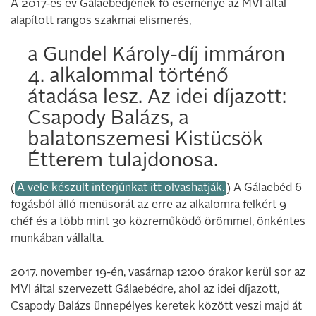
A 2017-es év Gálaebédjének fő eseménye az MVI által
alapított rangos szakmai elismerés,
a Gundel Károly-díj immáron
4. alkalommal történő
átadása lesz. Az idei díjazott:
Csapody Balázs, a
balatonszemesi Kistücsök
Étterem tulajdonosa.
(
A vele készült interjúnkat itt olvashatják.
) A Gálaebéd 6
fogásból álló menüsorát az erre az alkalomra felkért 9
chéf és a több mint 30 közreműködő örömmel, önkéntes
munkában vállalta.
2017. november 19-én, vasárnap 12:00 órakor kerül sor az
MVI által szervezett Gálaebédre, ahol az idei díjazott,
Csapody Balázs ünnepélyes keretek között veszi majd át