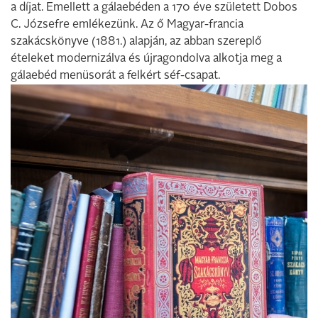
a díjat. Emellett a gálaebéden a 170 éve született Dobos
C. Józsefre emlékezünk. Az ő Magyar-francia
szakácskönyve (1881.) alapján, az abban szereplő
ételeket modernizálva és újragondolva alkotja meg a
gálaebéd menüsorát a felkért séf-csapat.