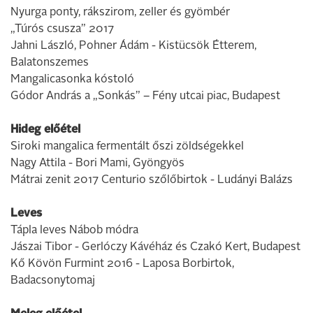
Nyurga ponty, rákszirom, zeller és gyömbér
„Túrós csusza” 2017
Jahni László, Pohner Ádám - Kistücsök Étterem,
Balatonszemes
Mangalicasonka kóstoló
Gódor András a „Sonkás” – Fény utcai piac, Budapest
Hideg előétel
Siroki mangalica fermentált őszi zöldségekkel
Nagy Attila - Bori Mami, Gyöngyös
Mátrai zenit 2017 Centurio szőlőbirtok - Ludányi Balázs
Leves
Tápla leves Nábob módra
Jászai Tibor - Gerlóczy Kávéház és Czakó Kert, Budapest
Kő Kövön Furmint 2016 - Laposa Borbirtok,
Badacsonytomaj