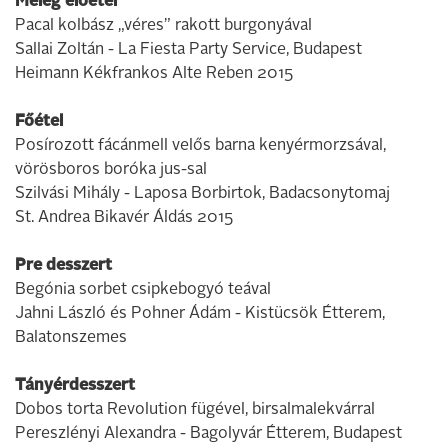
Meleg előétel
Pacal kolbász „véres” rakott burgonyával
Sallai Zoltán - La Fiesta Party Service, Budapest
Heimann Kékfrankos Alte Reben 2015
Főétel
Posírozott fácánmell velős barna kenyérmorzsával,
vörösboros boróka jus-sal
Szilvási Mihály - Laposa Borbirtok, Badacsonytomaj
St. Andrea Bikavér Áldás 2015
Pre desszert
Begónia sorbet csipkebogyó teával
Jahni László és Pohner Ádám - Kistücsök Étterem,
Balatonszemes
Tányérdesszert
Dobos torta Revolution fügével, birsalmalekvárral
Pereszlényi Alexandra - Bagolyvár Étterem, Budapest