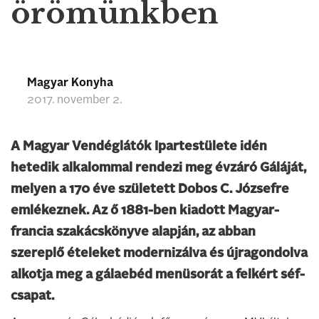
örömünkben
Magyar Konyha
2017. november 2.
A Magyar Vendéglátók Ipartestülete idén
hetedik alkalommal rendezi meg évzáró Gáláját,
melyen a 170 éve született Dobos C. Józsefre
emlékeznek. Az ő 1881-ben kiadott Magyar-
francia szakácskönyve alapján, az abban
szereplő ételeket modernizálva és újragondolva
alkotja meg a gálaebéd menüsorát a felkért séf-
csapat.