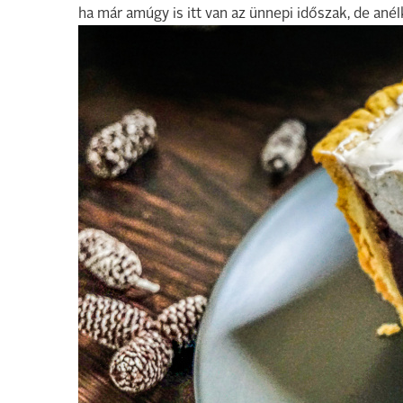
ha már amúgy is itt van az ünnepi időszak, de anél