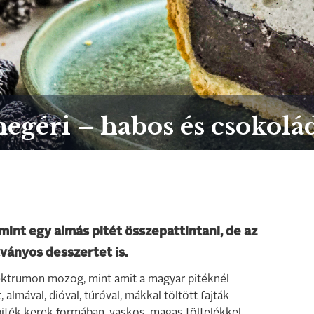
egéri – habos és csokolád
 mint egy almás pitét összepattintani, de az
ványos desszertet is.
ektrumon mozog, mint amit a magyar pitéknél
almával, dióval, túróval, mákkal töltött fajták
piték kerek formában, vaskos, magas töltelékkel