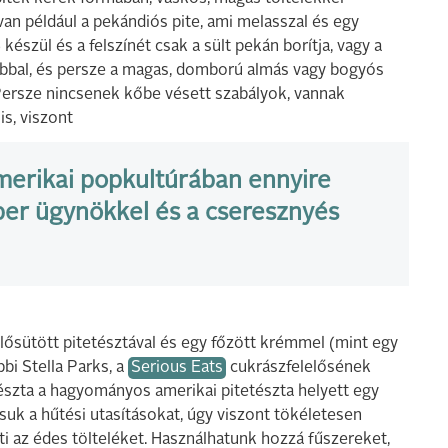
van például a pekándiós pite, ami melasszal és egy
észül és a felszínét csak a sült pekán borítja, vagy a
habbal, és persze a magas, domború almás vagy bogyós
Persze nincsenek kőbe vésett szabályok, vannak
s, viszont
amerikai popkultúrában ennyire
er ügynökkel és a cseresznyés
elősütött pitetésztával és egy főzött krémmel (mint egy
bbi Stella Parks, a
Serious Eats
cukrászfelelősének
 tészta a hagyományos amerikai pitetészta helyett egy
suk a hűtési utasításokat, úgy viszont tökéletesen
i az édes tölteléket. Használhatunk hozzá fűszereket,