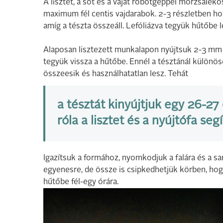
A lisztet, a sót és a vajat robotgéppel morzsalék
maximum fél centis vajdarabok. 2-3 részletben hoz
amíg a tészta összeáll. Lefóliázva tegyük hűtőbe l
Alaposan lisztezett munkalapon nyújtsuk 2-3 mm v
tegyük vissza a hűtőbe. Ennél a tésztánál különö
összeesik és használhatatlan lesz. Tehát
a tésztát kinyújtjuk egy 26-27
róla a lisztet és a nyújtófa se
Igazítsuk a formához, nyomkodjuk a falára és a s
egyenesre, de össze is csipkedhetjük körben, hog
hűtőbe fél-egy órára.