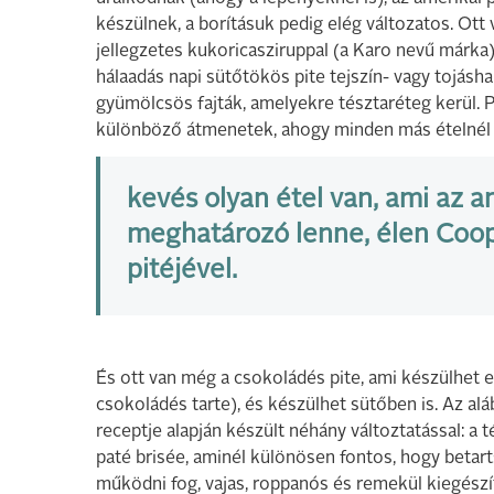
készülnek, a borításuk pedig elég változatos. Ott 
jellegzetes kukoricasziruppal (a Karo nevű márka) k
hálaadás napi sütőtökös pite tejszín- vagy tojás
gyümölcsös fajták, amelyekre tésztaréteg kerül. 
különböző átmenetek, ahogy minden más ételnél i
kevés olyan étel van, ami az 
meghatározó lenne, élen Coop
pitéjével.
És ott van még a csokoládés pite, ami készülhet 
csokoládés tarte), és készülhet sütőben is. Az alá
receptje alapján készült néhány változtatással: a
paté brisée, aminél különösen fontos, hogy betart
működni fog, vajas, roppanós és remekül kiegészít