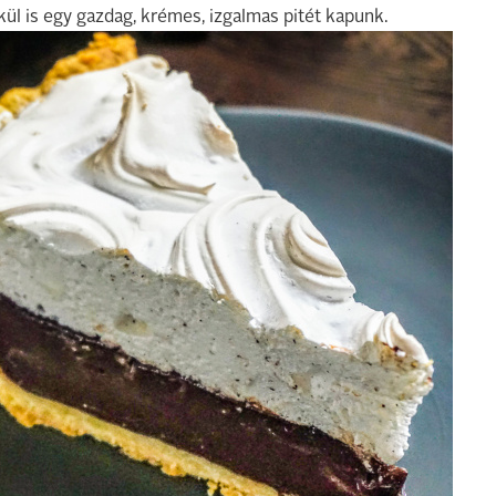
kül is egy gazdag, krémes, izgalmas pitét kapunk.