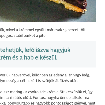
jük, mivel a krémmel együtt már csak 15 percet tölt
pogós, stabil burkot a pite -
tehetjük, lefóliázva hagyjuk
rém és a hab elkészül.
everjük habverővel, különben az edény alján vagy leég,
messég a cél - ezért is szűrjük át főzés után.
olasz mering - a csokoládé krém előtt készítsük el, így
imítani sütés előtt. Fontos, hogyha ünnepi alkalomra
 fokkal bonyolultabb és nagyobb pontosságot igényel, mint