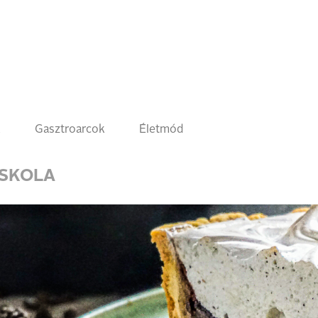
k
Gasztroarcok
Életmód
SKOLA