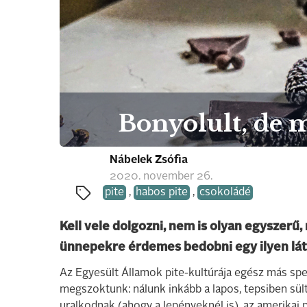
Bonyolult, de m
Nábelek Zsófia
2020. november 26.
pite
,
habos pite
,
csokoládé
Kell vele dolgozni, nem is olyan egyszerű,
ünnepekre érdemes bedobni egy ilyen lát
Az Egyesült Államok pite-kultúrája egész más sp
megszoktunk: nálunk inkább a lapos, tepsiben sült, 
uralkodnak (ahogy a lepényeknél is), az amerikai 