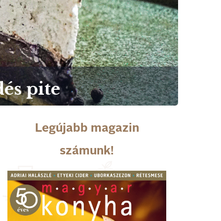
és pite
Legújabb magazin
számunk!