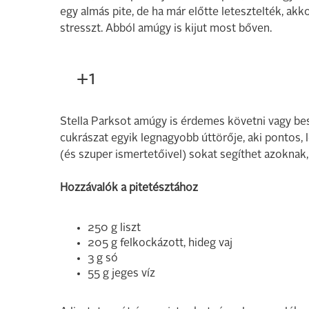
egy almás pite, de ha már előtte letesztelték, a
stresszt. Abból amúgy is kijut most bőven.
+1
Stella Parksot amúgy is érdemes követni vagy be
cukrászat egyik legnagyobb úttörője, aki pontos, 
(és szuper ismertetőivel) sokat segíthet azoknak,
Hozzávalók a pitetésztához
250 g liszt
205 g felkockázott, hideg vaj
3 g só
55 g jeges víz