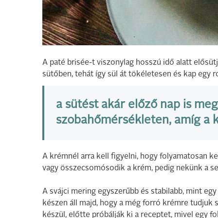
A paté brisée-t viszonylag hosszú idő alatt elősüt
sütőben, tehát így sül át tökéletesen és kap egy ro
a sütést akár előző nap is meg
szobahőmérsékleten, amíg a k
A krémnél arra kell figyelni, hogy folyamatosan k
vagy összecsomósodik a krém, pedig nekünk a sely
A svájci mering egyszerűbb és stabilabb, mint egy 
készen áll majd, hogy a még forró krémre tudjuk s
készül, előtte próbálják ki a receptet, mivel egy