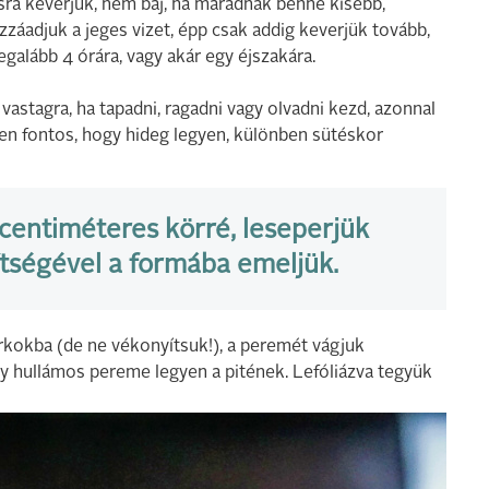
osra keverjük, nem baj, ha maradnak benne kisebb,
záadjuk a jeges vizet, épp csak addig keverjük tovább,
egalább 4 órára, vagy akár egy éjszakára.
astagra, ha tapadni, ragadni vagy olvadni kezd, azonnal
sen fontos, hogy hideg legyen, különben sütéskor
 centiméteres körré, leseperjük
gítségével a formába emeljük.
arkokba (de ne vékonyítsuk!), a peremét vágjuk
y hullámos pereme legyen a pitének. Lefóliázva tegyük