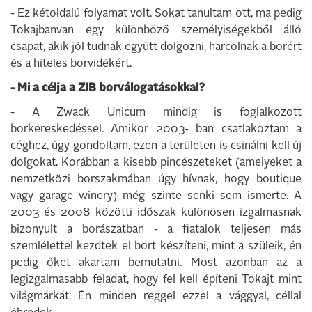
- Ez kétoldalú folyamat volt. Sokat tanultam ott, ma pedig
Tokajbanvan egy különböző személyiségekből álló
csapat, akik jól tudnak együtt dolgozni, harcolnak a borért
és a hiteles borvidékért.
- Mi a célja a ZIB borválogatásokkal?
- A Zwack Unicum mindig is foglalkozott
borkereskedéssel. Amikor 2003- ban csatlakoztam a
céghez, úgy gondoltam, ezen a területen is csinálni kell új
dolgokat. Korábban a kisebb pincészeteket (amelyeket a
nemzetközi borszakmában úgy hívnak, hogy boutique
vagy garage winery) még szinte senki sem ismerte. A
2003 és 2008 közötti időszak különösen izgalmasnak
bizonyult a borászatban - a fiatalok teljesen más
szemlélettel kezdtek el bort készíteni, mint a szüleik, én
pedig őket akartam bemutatni. Most azonban az a
legizgalmasabb feladat, hogy fel kell építeni Tokajt mint
világmárkát. Én minden reggel ezzel a vággyal, céllal