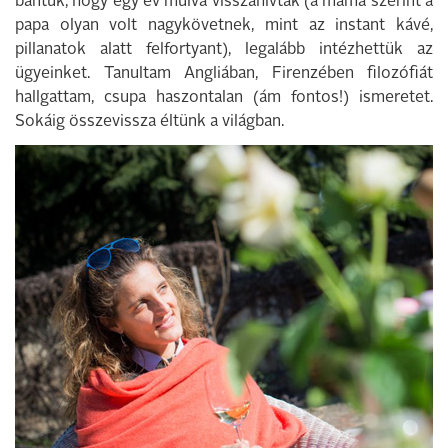
bántuk, hogy egy év múlva visszahívták (a mama szerint a
papa olyan volt nagykövetnek, mint az instant kávé,
pillanatok alatt felfortyant), legalább intézhettük az
ügyeinket. Tanultam Angliában, Firenzében filozófiát
hallgattam, csupa haszontalan (ám fontos!) ismeretet.
Sokáig összevissza éltünk a világban.