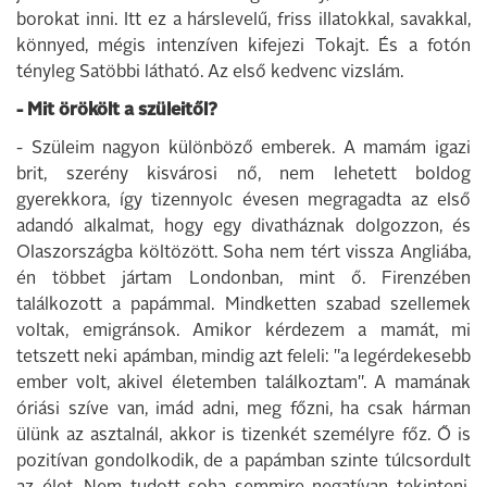
borokat inni. Itt ez a hárslevelű, friss illatokkal, savakkal,
könnyed, mégis intenzíven kifejezi Tokajt. És a fotón
tényleg Satöbbi látható. Az első kedvenc vizslám.
- Mit örökölt a szüleitől?
- Szüleim nagyon különböző emberek. A mamám igazi
brit, szerény kisvárosi nő, nem lehetett boldog
gyerekkora, így tizennyolc évesen megragadta az első
adandó alkalmat, hogy egy divatháznak dolgozzon, és
Olaszországba költözött. Soha nem tért vissza Angliába,
én többet jártam Londonban, mint ő. Firenzében
találkozott a papámmal. Mindketten szabad szellemek
voltak, emigránsok. Amikor kérdezem a mamát, mi
tetszett neki apámban, mindig azt feleli: "a legérdekesebb
ember volt, akivel életemben találkoztam". A mamának
óriási szíve van, imád adni, meg főzni, ha csak hárman
ülünk az asztalnál, akkor is tizenkét személyre főz. Ő is
pozitívan gondolkodik, de a papámban szinte túlcsordult