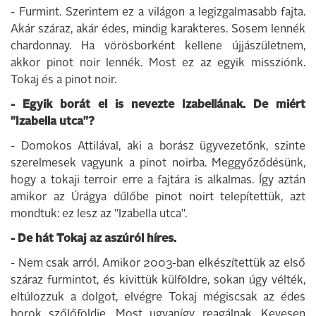
- Furmint. Szerintem ez a világon a legizgalmasabb fajta.
Akár száraz, akár édes, mindig karakteres. Sosem lennék
chardonnay. Ha vörösborként kellene újjászületnem,
akkor pinot noir lennék. Most ez az egyik missziónk.
Tokaj és a pinot noir.
- Egyik borát el is nevezte Izabellának. De miért
"Izabella utca"?
- Domokos Attilával, aki a borász ügyvezetőnk, szinte
szerelmesek vagyunk a pinot noirba. Meggyőződésünk,
hogy a tokaji terroir erre a fajtára is alkalmas. Így aztán
amikor az Úrágya dűlőbe pinot noirt telepítettük, azt
mondtuk: ez lesz az "Izabella utca".
- De hát Tokaj az aszúról híres.
- Nem csak arról. Amikor 2003-ban elkészítettük az első
száraz furmintot, és kivittük külföldre, sokan úgy vélték,
eltúlozzuk a dolgot, elvégre Tokaj mégiscsak az édes
borok szőlőföldje. Most ugyanígy reagálnak. Kevesen