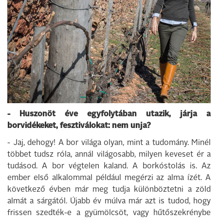
- Huszonöt éve egyfolytában utazik, járja a
borvidékeket, fesztiválokat: nem unja?
- Jaj, dehogy! A bor világa olyan, mint a tudomány. Minél
többet tudsz róla, annál világosabb, milyen keveset ér a
tudásod. A bor végtelen kaland. A borkóstolás is. Az
ember első alkalommal például megérzi az alma ízét. A
következő évben már meg tudja különböztetni a zöld
almát a sárgától. Újabb év múlva már azt is tudod, hogy
frissen szedték-e a gyümölcsöt, vagy hűtőszekrénybe