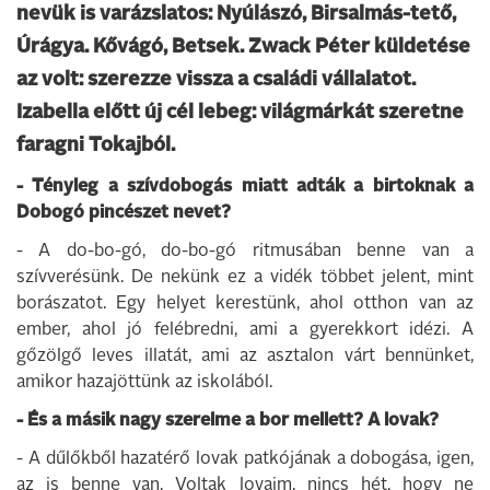
nevük is varázslatos: Nyúlászó, Birsalmás-tető,
Úrágya. Kővágó, Betsek. Zwack Péter küldetése
az volt: szerezze vissza a családi vállalatot.
Izabella előtt új cél lebeg: világmárkát szeretne
faragni Tokajból.
- Tényleg a szívdobogás miatt adták a birtoknak a
Dobogó pincészet nevet?
- A do-bo-gó, do-bo-gó ritmusában benne van a
szívverésünk. De nekünk ez a vidék többet jelent, mint
borászatot. Egy helyet kerestünk, ahol otthon van az
ember, ahol jó felébredni, ami a gyerekkort idézi. A
gőzölgő leves illatát, ami az asztalon várt bennünket,
amikor hazajöttünk az iskolából.
- És a másik nagy szerelme a bor mellett? A lovak?
- A dűlőkből hazatérő lovak patkójának a dobogása, igen,
az is benne van. Voltak lovaim, nincs hét, hogy ne