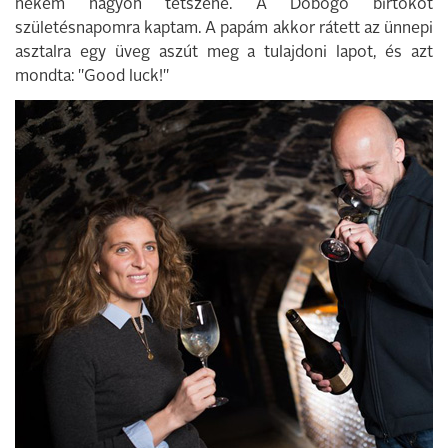
nekem nagyon tetszene. A Dobogó birtokot
születésnapomra kaptam. A papám akkor rátett az ünnepi
asztalra egy üveg aszút meg a tulajdoni lapot, és azt
mondta: "Good luck!"