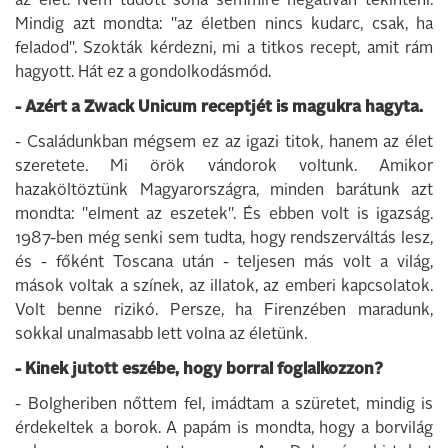
az élet. Nem tudott soha semmire negatívan tekinteni.
Mindig azt mondta: "az életben nincs kudarc, csak, ha
feladod". Szokták kérdezni, mi a titkos recept, amit rám
hagyott. Hát ez a gondolkodásmód.
- Azért a Zwack Unicum receptjét is magukra hagyta.
- Családunkban mégsem ez az igazi titok, hanem az élet
szeretete. Mi örök vándorok voltunk. Amikor
hazaköltöztünk Magyarországra, minden barátunk azt
mondta: "elment az eszetek". És ebben volt is igazság.
1987-ben még senki sem tudta, hogy rendszerváltás lesz,
és - főként Toscana után - teljesen más volt a világ,
mások voltak a színek, az illatok, az emberi kapcsolatok.
Volt benne rizikó. Persze, ha Firenzében maradunk,
sokkal unalmasabb lett volna az életünk.
- Kinek jutott eszébe, hogy borral foglalkozzon?
- Bolgheriben nőttem fel, imádtam a szüretet, mindig is
érdekeltek a borok. A papám is mondta, hogy a borvilág