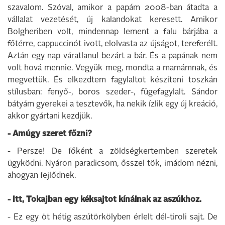
szavalom. Szóval, amikor a papám 2008-ban átadta a
vállalat vezetését, új kalandokat keresett. Amikor
Bolgheriben volt, mindennap lement a falu bárjába a
főtérre, cappuccinót ivott, elolvasta az újságot, tereferélt.
Aztán egy nap váratlanul bezárt a bár. És a papának nem
volt hová mennie. Vegyük meg, mondta a mamámnak, és
megvettük. És elkezdtem fagylaltot készíteni toszkán
stílusban: fenyő-, boros szeder-, fügefagylalt. Sándor
bátyám gyerekei a tesztevők, ha nekik ízlik egy új kreáció,
akkor gyártani kezdjük.
- Amúgy szeret főzni?
- Persze! De főként a zöldségkertemben szeretek
ügyködni. Nyáron paradicsom, ősszel tök, imádom nézni,
ahogyan fejlődnek.
- Itt, Tokajban egy kéksajtot kínálnak az aszúkhoz.
- Ez egy öt hétig aszútörkölyben érlelt dél-tiroli sajt. De