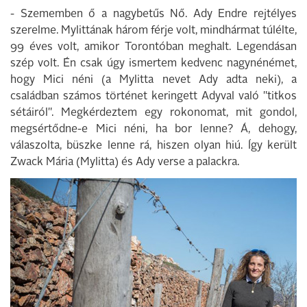
- Szememben ő a nagybetűs Nő. Ady Endre rejtélyes
szerelme. Mylittának három férje volt, mindhármat túlélte,
99 éves volt, amikor Torontóban meghalt. Legendásan
szép volt. Én csak úgy ismertem kedvenc nagynénémet,
hogy Mici néni (a Mylitta nevet Ady adta neki), a
családban számos történet keringett Adyval való "titkos
sétáiról". Megkérdeztem egy rokonomat, mit gondol,
megsértődne-e Mici néni, ha bor lenne? Á, dehogy,
válaszolta, büszke lenne rá, hiszen olyan hiú. Így került
Zwack Mária (Mylitta) és Ady verse a palackra.