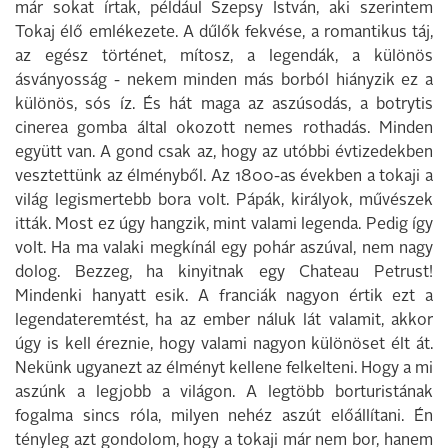
már sokat írtak, például Szepsy István, aki szerintem
Tokaj élő emlékezete. A dűlők fekvése, a romantikus táj,
az egész történet, mítosz, a legendák, a különös
ásványosság - nekem minden más borból hiányzik ez a
különös, sós íz. És hát maga az aszúsodás, a botrytis
cinerea gomba által okozott nemes rothadás. Minden
együtt van. A gond csak az, hogy az utóbbi évtizedekben
vesztettünk az élményből. Az 1800-as években a tokaji a
világ legismertebb bora volt. Pápák, királyok, művészek
itták. Most ez úgy hangzik, mint valami legenda. Pedig így
volt. Ha ma valaki megkínál egy pohár aszúval, nem nagy
dolog. Bezzeg, ha kinyitnak egy Chateau Petrust!
Mindenki hanyatt esik. A franciák nagyon értik ezt a
legendateremtést, ha az ember náluk lát valamit, akkor
úgy is kell éreznie, hogy valami nagyon különöset élt át.
Nekünk ugyanezt az élményt kellene felkelteni. Hogy a mi
aszúnk a legjobb a világon. A legtöbb borturistának
fogalma sincs róla, milyen nehéz aszút előállítani. Én
tényleg azt gondolom, hogy a tokaji már nem bor, hanem