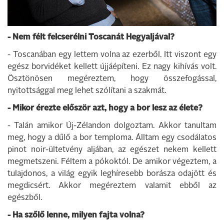
- Nem félt felcserélni Toscanát Hegyaljával?
- Toscanában egy lettem volna az ezerből. Itt viszont egy
egész borvidéket kellett újjáépíteni. Ez nagy kihívás volt.
Ösztönösen megéreztem, hogy összefogással,
nyitottsággal meg lehet szólítani a szakmát.
- Mikor érezte először azt, hogy a bor lesz az élete?
- Talán amikor Új-Zélandon dolgoztam. Akkor tanultam
meg, hogy a dűlő a bor temploma. Álltam egy csodálatos
pinot noir-ültetvény aljában, az egészet nekem kellett
megmetszeni. Féltem a pókoktól. De amikor végeztem, a
tulajdonos, a világ egyik leghíresebb borásza odajött és
megdicsért. Akkor megéreztem valamit ebből az
egészből.
- Ha szőlő lenne, milyen fajta volna?