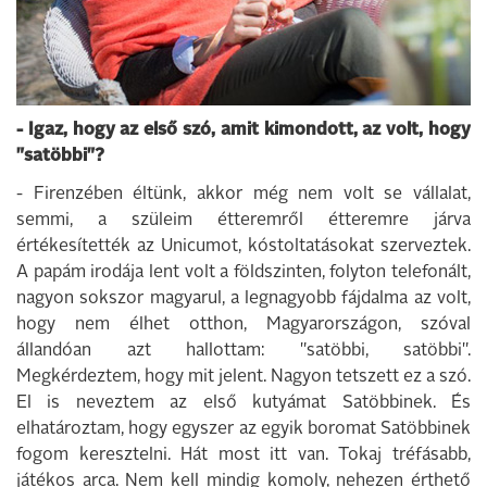
- Igaz, hogy az első szó, amit kimondott, az volt, hogy
"satöbbi"?
- Firenzében éltünk, akkor még nem volt se vállalat,
semmi, a szüleim étteremről étteremre járva
értékesítették az Unicumot, kóstoltatásokat szerveztek.
A papám irodája lent volt a földszinten, folyton telefonált,
nagyon sokszor magyarul, a legnagyobb fájdalma az volt,
hogy nem élhet otthon, Magyarországon, szóval
állandóan azt hallottam: "satöbbi, satöbbi".
Megkérdeztem, hogy mit jelent. Nagyon tetszett ez a szó.
El is neveztem az első kutyámat Satöbbinek. És
elhatároztam, hogy egyszer az egyik boromat Satöbbinek
fogom keresztelni. Hát most itt van. Tokaj tréfásabb,
játékos arca. Nem kell mindig komoly, nehezen érthető