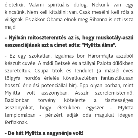
életelixír. Valami spirituális dolog. Nekünk van egy
kincsünk. Nem kell kitalálni: van. Csak mesélni kell róla a
világnak. És akkor Obama elnök meg Rihanna is ezt issza
majd.
- Nyilván mítoszteremtés az is, hogy muskotály-aszú
esszenciájának azt a címet adta: "Mylitta álma".
- Ez egy szokatlan, izgalmas bor. Háromfajta aszúból
készült cuvée. A mádi Betsek és a tállyai Palota dűlőkben
szüreteltük. Csupa titok és lendület (a másfél éves
tölgyfa hordós érlelés következtében fantasztikusan
hosszú érlelési potenciállal bír). Épp olyan borban, mint
Mylitta volt asszonyban. Asszír szerelemistennő.
Babilonban törvény kötelezte a tisztességes
asszonyokat, hogy életükben egyszer - Mylitta
templomában - pénzért adják oda magukat idegen
férfiaknak.
- De hát Mylitta a nagynénje volt!