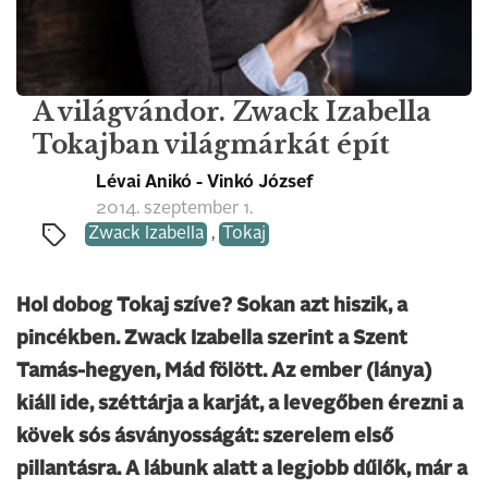
A világvándor. Zwack Izabella
Tokajban világmárkát épít
Lévai Anikó - Vinkó József
2014. szeptember 1.
Zwack Izabella
,
Tokaj
Hol dobog Tokaj szíve? Sokan azt hiszik, a
pincékben. Zwack Izabella szerint a Szent
Tamás-hegyen, Mád fölött. Az ember (lánya)
kiáll ide, széttárja a karját, a levegőben érezni a
kövek sós ásványosságát: szerelem első
pillantásra. A lábunk alatt a legjobb dűlők, már a