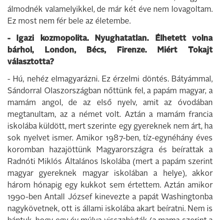
álmodnék valamelyikkel, de már két éve nem lovagoltam.
Ez most nem fér bele az életembe.
- Igazi kozmopolita. Nyughatatlan. Élhetett volna
bárhol, London, Bécs, Firenze. Miért Tokajt
választotta?
- Hú, nehéz elmagyarázni. Ez érzelmi döntés. Bátyámmal,
Sándorral Olaszországban nőttünk fel, a papám magyar, a
mamám angol, de az első nyelv, amit az óvodában
megtanultam, az a német volt. Aztán a mamám francia
iskolába küldött, mert szerinte egy gyereknek nem árt, ha
sok nyelvet ismer. Amikor 1987-ben, tíz-egynéhány éves
koromban hazajöttünk Magyarországra és beírattak a
Radnóti Miklós Általános Iskolába (mert a papám szerint
magyar gyereknek magyar iskolában a helye), akkor
három hónapig egy kukkot sem értettem. Aztán amikor
1990-ben Antall József kinevezte a papát Washingtonba
nagykövetnek, ott is állami iskolába akart beíratni. Nem is