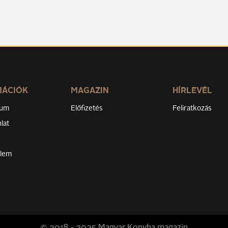
MÁCIÓK
MAGAZIN
HÍRLEVÉL
zum
Előfizetés
Feliratkozás
lat
elem