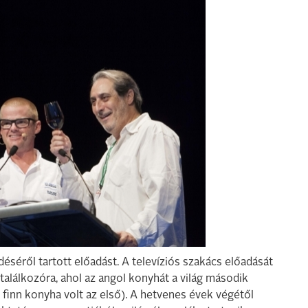
éséről tartott előadást. A televíziós szakács előadását
alálkozóra, ahol az angol konyhát a világ második
 finn konyha volt az első). A hetvenes évek végétől