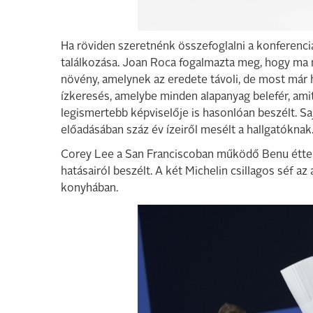
Ha röviden szeretnénk összefoglalni a konferencia
találkozása. Joan Roca fogalmazta meg, hogy ma 
növény, amelynek az eredete távoli, de most már 
ízkeresés, amelybe minden alapanyag belefér, amit
legismertebb képviselője is hasonlóan beszélt. Saj
előadásában száz év ízeiről mesélt a hallgatóknak
Corey Lee a San Franciscoban működő Benu éttere
hatásairól beszélt. A két Michelin csillagos séf a
konyhában.