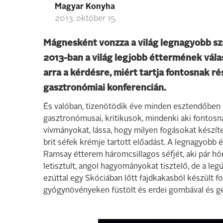
Magyar Konyha
2013. október 15.
Mágnesként vonzza a világ legnagyobb sz
2013-ban a világ legjobb éttermének válas
arra a kérdésre, miért tartja fontosnak r
gasztronómiai konferencián.
És valóban, tizenötödik éve minden esztendőben it
gasztronómusai, kritikusok, mindenki aki fontosn
vívmányokat, lássa, hogy milyen fogásokat készíte
brit séfek krémje tartott előadást. A legnagyobb 
Ramsay étterem háromcsillagos séfjét, aki pár hón
letisztult, angol hagyományokat tisztelő, de a le
ezúttal egy Skóciában lőtt fajdkakasból készült 
gyógynövényeken füstölt és erdei gombával és ges