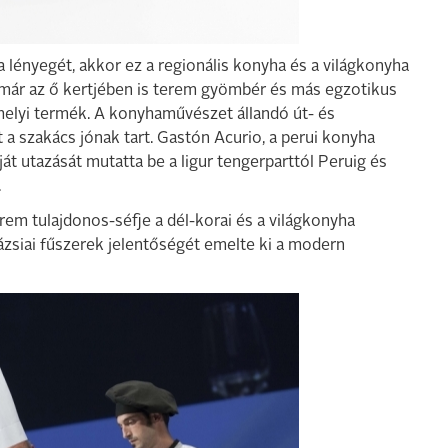
 lényegét, akkor ez a regionális konyha és a világkonyha
már az ő kertjében is terem gyömbér és más egzotikus
helyi termék. A konyhaművészet állandó út- és
 a szakács jónak tart. Gastón Acurio, a perui konyha
át utazását mutatta be a ligur tengerparttól Peruig és
.
m tulajdonos-séfje a dél-korai és a világkonyha
z ázsiai fűszerek jelentőségét emelte ki a modern