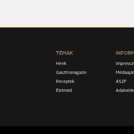
TÉMÁK
INFOR
Hírek
Impress
Gasztromagazin
Médiaaján
Receptek
ÁSZF
Életmód
Adatvéd