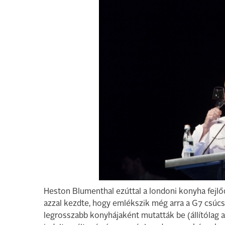
Heston Blumenthal ezúttal a londoni konyha fejlőd
azzal kezdte, hogy emlékszik még arra a G7 csúcst
legrosszabb konyhájaként mutatták be (állítólag a