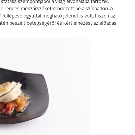
tatása szempontjából a világ élvonalába tartozik.
je rendes mészárszéket rendezett be a színpadon. A
fellépése egyúttal megható jelenet is volt, hiszen az
tén beszélt betegségéről és kért elnézést az előadás