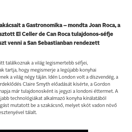
akácsait a Gastronomika – mondta Joan Roca, a
ztott El Celler de Can Roca tulajdonos-séfje
észt venni a San Sebastianban rendezett
t találkoznak a világ legismertebb séfjei,
ak tartja, hogy megismerje a legújabb konyhai
nek a világ négy táján. Idén London volt a díszvendég, a
érdeklődés Claire Smyth előadását kísérte, a Gordon
apja már tulajdonosként is jegyzi a londoni éttermet. A
gújabb technológiákat alkalmazó konyha kínálatából
fogást mutatott be a szakácsnő, melyet skót vadon növő
ztenyével tálalt.