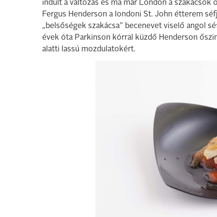
indult a változás és ma már London a szakácsok ok
Fergus Henderson a londoni St. John étterem séf
„belsőségek szakácsa” becenevet viselő angol séf 
évek óta Parkinson kórral küzdő Henderson őszin
alatti lassú mozdulatokért.