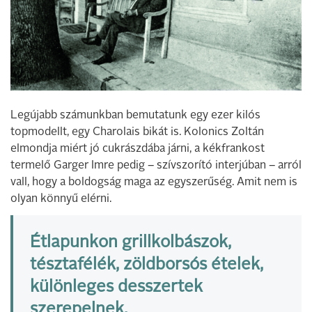
Legújabb számunkban bemutatunk egy ezer kilós
topmodellt, egy Charolais bikát is. Kolonics Zoltán
elmondja miért jó cukrászdába járni, a kékfrankost
termelő Garger Imre pedig – szívszorító interjúban – arról
vall, hogy a boldogság maga az egyszerűség. Amit nem is
olyan könnyű elérni.
Étlapunkon grillkolbászok,
tésztafélék, zöldborsós ételek,
különleges desszertek
szerepelnek.