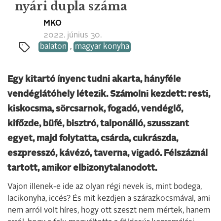
nyári dupla száma
MKO
2022. június 30.
balaton
,
magyar konyha
Egy kitartó ínyenc tudni akarta, hányféle
vendéglátóhely létezik. Számolni kezdett: resti,
kiskocsma, sörcsarnok, fogadó, vendéglő,
kifőzde, büfé, bisztró, talponálló, szusszant
egyet, majd folytatta, csárda, cukrászda,
eszpresszó, kávézó, taverna, vigadó. Félszáznál
tartott, amikor elbizonytalanodott.
Vajon illenek-e ide az olyan régi nevek is, mint bodega,
lacikonyha, iccés? És mit kezdjen a szárazkocsmával, ami
nem arról volt híres, hogy ott szeszt nem mértek, hanem