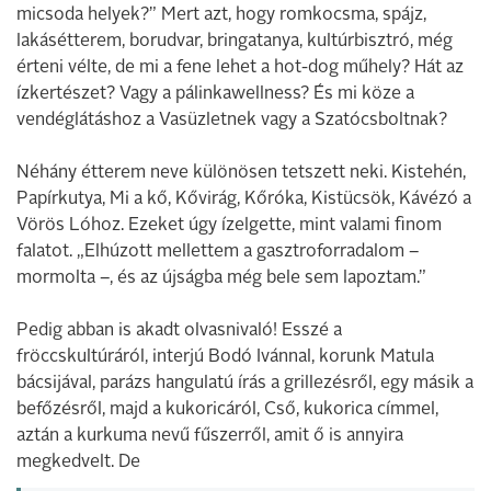
micsoda helyek?” Mert azt, hogy romkocsma, spájz,
lakásétterem, borudvar, bringatanya, kultúrbisztró, még
érteni vélte, de mi a fene lehet a hot-dog műhely? Hát az
ízkertészet? Vagy a pálinkawellness? És mi köze a
vendéglátáshoz a Vasüzletnek vagy a Szatócsboltnak?
Néhány étterem neve különösen tetszett neki. Kistehén,
Papírkutya, Mi a kő, Kővirág, Kőróka, Kistücsök, Kávézó a
Vörös Lóhoz. Ezeket úgy ízelgette, mint valami finom
falatot. „Elhúzott mellettem a gasztroforradalom –
mormolta –, és az újságba még bele sem lapoztam.”
Pedig abban is akadt olvasnivaló! Esszé a
fröccskultúráról, interjú Bodó Ivánnal, korunk Matula
bácsijával, parázs hangulatú írás a grillezésről, egy másik a
befőzésről, majd a kukoricáról, Cső, kukorica címmel,
aztán a kurkuma nevű fűszerről, amit ő is annyira
megkedvelt. De