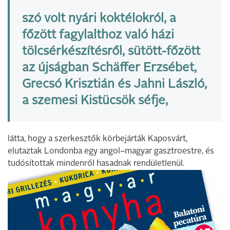
szó volt nyári koktélokról, a
főzött fagylalthoz való házi
tölcsérkészítésről, sütött-főzött
az újságban Schäffer Erzsébet,
Grecsó Krisztián és Jahni László,
a szemesi Kistücsök séfje,
látta, hogy a szerkesztők körbejárták Kaposvárt,
elutaztak Londonba egy angol–magyar gasztroestre, és
tudósítottak mindenről hasadnak rendületlenül.