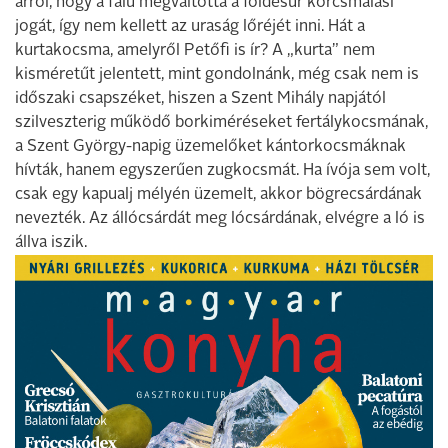
arról, hogy a falu megváltotta a földesúr korcsmálási
jogát, így nem kellett az uraság lőréjét inni. Hát a
kurtakocsma, amelyről Petőfi is ír? A „kurta” nem
kisméretűt jelentett, mint gondolnánk, még csak nem is
időszaki csapszéket, hiszen a Szent Mihály napjától
szilveszterig működő borkiméréseket fertálykocsmának,
a Szent György-napig üzemelőket kántorkocsmáknak
hívták, hanem egyszerűen zugkocsmát. Ha ívója sem volt,
csak egy kapualj mélyén üzemelt, akkor bögrecsárdának
nevezték. Az állócsárdát meg lócsárdának, elvégre a ló is
állva iszik.