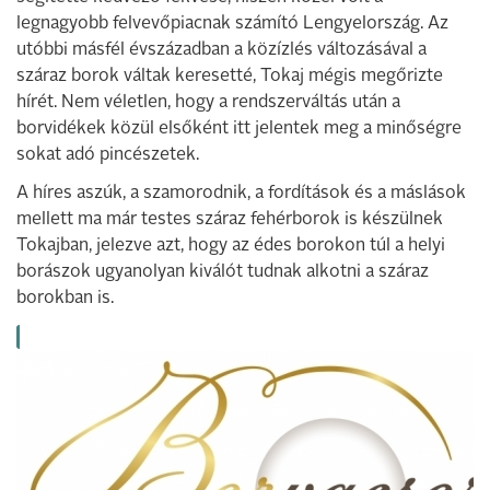
legnagyobb felvevőpiacnak számító Lengyelország. Az
utóbbi másfél évszázadban a közízlés változásával a
száraz borok váltak keresetté, Tokaj mégis megőrizte
hírét. Nem véletlen, hogy a rendszerváltás után a
borvidékek közül elsőként itt jelentek meg a minőségre
sokat adó pincészetek.
A híres aszúk, a szamorodnik, a fordítások és a máslások
mellett ma már testes száraz fehérborok is készülnek
Tokajban, jelezve azt, hogy az édes borokon túl a helyi
borászok ugyanolyan kiválót tudnak alkotni a száraz
borokban is.