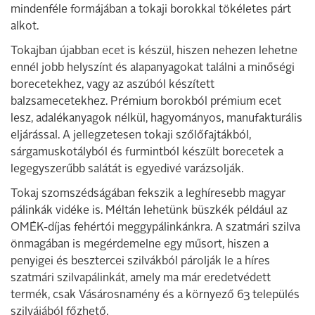
mindenféle formájában a tokaji borokkal tökéletes párt
alkot.
Tokajban újabban ecet is készül, hiszen nehezen lehetne
ennél jobb helyszínt és alapanyagokat találni a minőségi
borecetekhez, vagy az aszúból készített
balzsamecetekhez. Prémium borokból prémium ecet
lesz, adalékanyagok nélkül, hagyományos, manufakturális
eljárással. A jellegzetesen tokaji szőlőfajtákból,
sárgamuskotályból és furmintból készült borecetek a
legegyszerűbb salátát is egyedivé varázsolják.
Tokaj szomszédságában fekszik a leghíresebb magyar
pálinkák vidéke is. Méltán lehetünk büszkék például az
OMÉK-díjas fehértói meggypálinkánkra. A szatmári szilva
önmagában is megérdemelne egy műsort, hiszen a
penyigei és besztercei szilvákból párolják le a híres
szatmári szilvapálinkát, amely ma már eredetvédett
termék, csak Vásárosnamény és a környező 63 település
szilvájából főzhető.