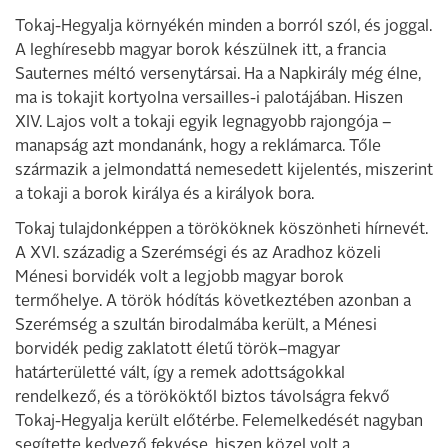
Tokaj-Hegyalja környékén minden a borról szól, és joggal.
A leghíresebb magyar borok készülnek itt, a francia
Sauternes méltó versenytársai. Ha a Napkirály még élne,
ma is tokajit kortyolna versailles-i palotájában. Hiszen
XIV. Lajos volt a tokaji egyik legnagyobb rajongója –
manapság azt mondanánk, hogy a reklámarca. Tőle
származik a jelmondattá nemesedett kijelentés, miszerint
a tokaji a borok királya és a királyok bora.
Tokaj tulajdonképpen a törököknek köszönheti hírnevét.
A XVI. századig a Szerémségi és az Aradhoz közeli
Ménesi borvidék volt a legjobb magyar borok
termőhelye. A török hódítás következtében azonban a
Szerémség a szultán birodalmába került, a Ménesi
borvidék pedig zaklatott életű török–magyar
határterületté vált, így a remek adottságokkal
rendelkező, és a törököktől biztos távolságra fekvő
Tokaj-Hegyalja került előtérbe. Felemelkedését nagyban
segítette kedvező fekvése, hiszen közel volt a