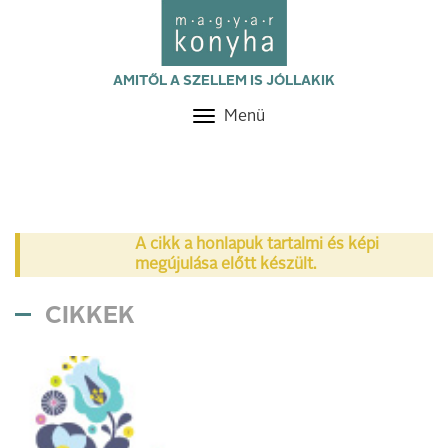
AMITŐL A SZELLEM IS JÓLLAKIK
Menü
Toggle
navigation
A cikk a honlapuk tartalmi és képi
megújulása előtt készült.
CIKKEK