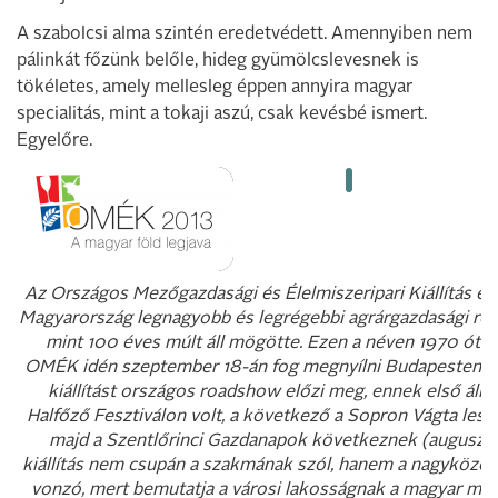
A szabolcsi alma szintén eredetvédett. Amennyiben nem
pálinkát főzünk belőle, hideg gyümölcslevesnek is
tökéletes, amely mellesleg éppen annyira magyar
specialitás, mint a tokaji aszú, csak kevésbé ismert.
Egyelőre.
Az Országos Mezőgazdasági és Élelmiszeripari Kiállítás é
Magyarország legnagyobb és legrégebbi agrárgazdasági re
mint 100 éves múlt áll mögötte. Ezen a néven 1970 óta i
OMÉK idén szeptember 18-án fog megnyílni Budapesten, 
kiállítást országos roadshow előzi meg, ennek első állo
Halfőző Fesztiválon volt, a következő a Sopron Vágta lesz (
majd a Szentlőrinci Gazdanapok következnek (augusztu
kiállítás nem csupán a szakmának szól, hanem a nagyközön
vonzó, mert bemutatja a városi lakosságnak a magyar me