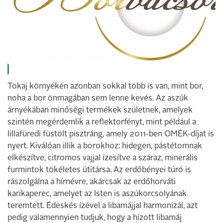
Tokaj környékén azonban sokkal több is van, mint bor,
noha a bor önmagában sem lenne kevés. Az aszúk
árnyékában minőségi termékek születnek, amelyek
szintén megérdemlik a reflektorfényt, mint például a
lillafüredi füstölt pisztráng, amely 2011-ben OMÉK-díjat is
nyert. Kiválóan illik a borokhoz: hidegen, pástétomnak
elkészítve, citromos vajjal ízesítve a száraz, minerális
furmintok tökéletes útitársa. Az erdőbényei túró is
rászolgálna a hírnévre, akárcsak az erdőhorváti
karikaperec, amelyet az Isten is aszúkorcsolyának
teremtett. Édeskés ízével a libamájjal harmonizál, azt
pedig valamennyien tudjuk, hogy a hízott libamáj