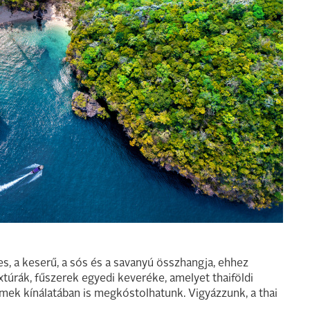
es, a keserű, a sós és a savanyú összhangja, ehhez
xtúrák, fűszerek egyedi keveréke, amelyet thaiföldi
rmek kínálatában is megkóstolhatunk. Vigyázzunk, a thai