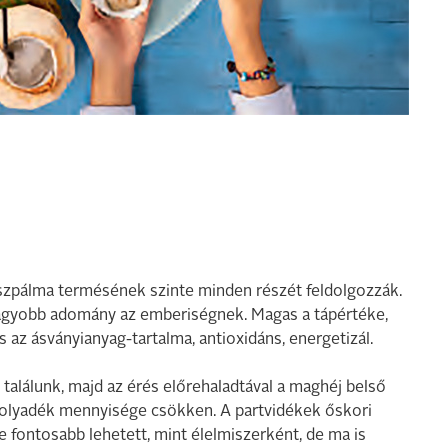
uszpálma termésének szinte minden részét feldolgozzák.
gnagyobb adomány az emberiségnek. Magas a tápértéke,
 az ásványianyag-tartalma, antioxidáns, energetizál.
 találunk, majd az érés előrehaladtával a maghéj belső
a folyadék mennyisége csökken. A partvidékek őskori
e fontosabb lehetett, mint élelmiszerként, de ma is