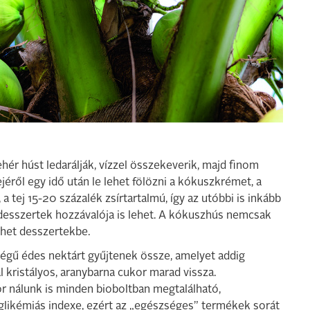
hér húst ledarálják, vízzel összekeverik, majd finom
éről egy idő után le lehet fölözni a kókuszkrémet, a
tej 15-20 százalék zsírtartalmú, így az utóbbi is inkább
s desszertek hozzávalója is lehet. A kókuszhús nemcsak
ülhet desszertekbe.
ségű édes nektárt gyűjtenek össze, amelyet addig
l kristályos, aranybarna cukor marad vissza.
 nálunk is minden bioboltban megtalálható,
glikémiás indexe, ezért az „egészséges” termékek sorát