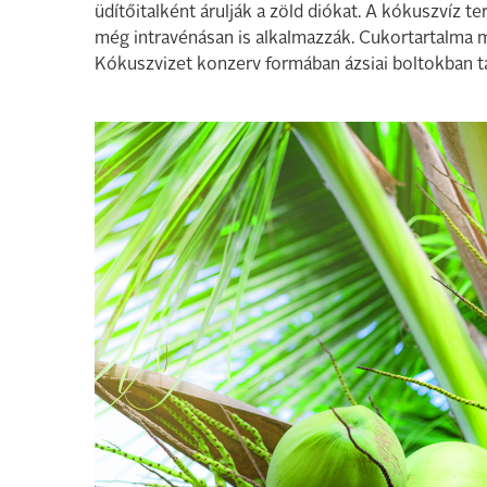
üdítőitalként árulják a zöld diókat. A kókuszvíz 
még intravénásan is alkalmazzák. Cukortartalma mi
Kókuszvizet konzerv formában ázsiai boltokban ta