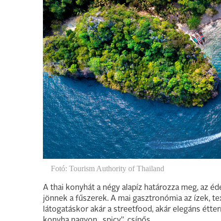
Fotó: Tourism Authority of Thailand
A thai konyhát a négy alapíz határozza meg, az éd
jönnek a fűszerek. A mai gasztronómia az ízek, te
látogatáskor akár a streetfood, akár elegáns étte
konyha nagyon „spicy”, csípős.