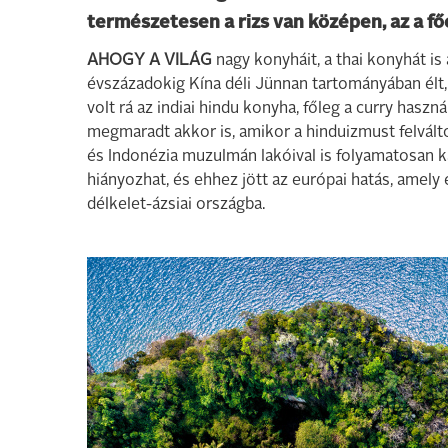
természetesen a rizs van középen, az a fő
AHOGY A VILÁG
nagy konyháit, a thai konyhát is
évszázadokig Kína déli Jünnan tartományában élt, 
volt rá az indiai hindu konyha, főleg a curry haszná
megmaradt akkor is, amikor a hinduizmust felválto
és Indonézia muzulmán lakóival is folyamatosan 
hiányozhat, és ehhez jött az európai hatás, amely
délkelet-ázsiai országba.