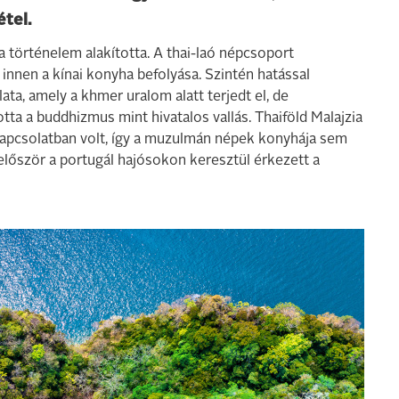
étel.
 a történelem alakította. A thai-laó népcsoport
innen a kínai konyha befolyása. Szintén hatással
lata, amely a khmer uralom alatt terjedt el, de
tta a buddhizmus mint hivatalos vallás. Thaiföld Malajzia
kapcsolatban volt, így a muzulmán népek konyhája sem
 először a portugál hajósokon keresztül érkezett a