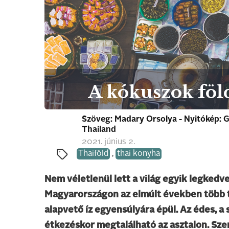
A kókuszok föld
Szöveg: Madary Orsolya - Nyitókép: G
Thailand
2021. június 2.
Thaiföld
,
thai konyha
Nem véletlenül lett a világ egyik legkedve
Magyarországon az elmúlt években több tha
alapvető íz egyensúlyára épül. Az édes, a 
étkezéskor megtalálható az asztalon. Szer