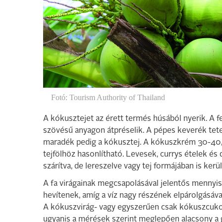
Fotó: Tourism Authority of Thailand
A kókusztejet az érett termés húsából nyerik. A fe
szövésű anyagon átpréselik. A pépes keverék tetej
maradék pedig a kókusztej. A kókuszkrém 30-40, a 
tejfölhöz hasonlítható. Levesek, currys ételek é
szárítva, de lereszelve vagy tej formájában is ker
A fa virágainak megcsapolásával jelentős mennyi
hevítenek, amíg a víz nagy részének elpárolgásáva
A kókuszvirág- vagy egyszerűen csak kókuszcukor
ugyanis a mérések szerint meglepően alacsony a 