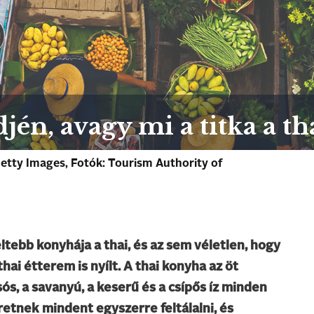
jén, avagy mi a titka a t
etty Images, Fotók: Tourism Authority of
ltebb konyhája a thai, és az sem véletlen, hogy
i étterem is nyílt. A thai konyha az öt
sós, a savanyú, a keserű és a csípős íz minden
etnek mindent egyszerre feltálalni, és