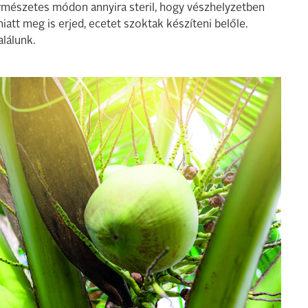
természetes módon annyira steril, hogy vészhelyzetben
att meg is erjed, ecetet szoktak készíteni belőle.
lálunk.