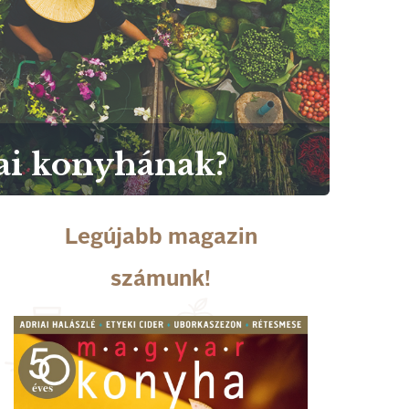
hai konyhának?
Legújabb magazin
számunk!