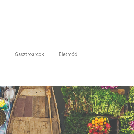
k
Gasztroarcok
Életmód