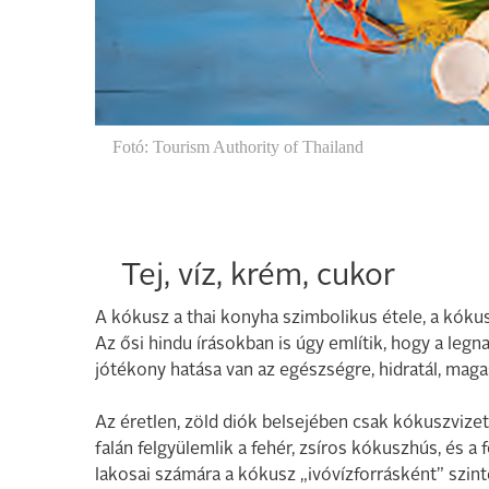
Fotó: Tourism Authority of Thailand
Tej, víz, krém, cukor
A kókusz a thai konyha szimbolikus étele, a kók
Az ősi hindu írásokban is úgy említik, hogy a le
jótékony hatása van az egészségre, hidratál, magas
Az éretlen, zöld diók belsejében csak kókuszvizet
falán felgyülemlik a fehér, zsíros kókuszhús, és 
lakosai számára a kókusz „ivóvízforrásként” szint