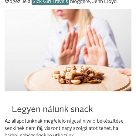
szögezi le a
Sick Girl Travels
bloggere, Jenn Lloyd.
Legyen nálunk snack
Az állapotunknak megfelelő rágcsálnivaló bekészítése
senkinek nem fáj, viszont nagy szolgálatot tehet, ha
bárhol nehézségekbe ütközünk.