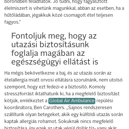
bőröndben feladhatók. Jó tudni, hogy fagyasztott
élelmiszert is vihetünk magunkkal, abban az esetben, ha a
hűtőládában, jégakkuk közé csomagolt étel teljesen
fagyos.”
Fontoljuk meg, hogy az
utazási biztosításunk
foglalja magában az
egészségügyi ellátást is
Ha mégis bekövetkezne a baj, és az utazás során az
ételallergia miatt orvosi ellátásra szorulnánk, nem utolsó
szempont, hogy ezt fedezi-e a biztosító. Komoly
stresszforrást iktathatunk ki, ha a megfelelő biztosítást
kötjük, emlékeztet a
Global Air Ambulance
repülési
koordinátora, Ben Carothers. „Sajnos rendszeresen
szállítunk olyan betegeket, akik egy külföldi utazás során
kaptak allergiás rohamot. Sokuknak nincs megfelelő
biztosítása, így ezek az utak végül dollár tíz- vagy akár