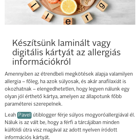
Készítsünk laminált vagy
digitális kártyát az allergiás
információkról
Amennyiben az étrendbeli megkötések alapja valamilyen
allergia – főleg, ha azok súlyosak, és akár anafilaxiát is
okozhatnak – elengedhetetlen, hogy legyen nálunk egy
olyan jól érthető kártya, amelyen az állapotunk főbb
paraméterei szerepelnek.
Leah
Pavel
útiblogger férje súlyos mogyoróallergiával él.
Náluk is az vált be, hogy a férfi a tárcájában minden
külföldi útra visz magával az adott nyelven íródott
információs kártyát.