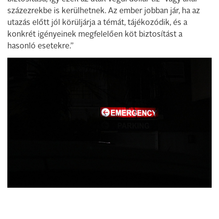
százezrekbe is kerülhetnek. Az ember jobban jár, ha az
utazás előtt jól körüljárja a témát, tájékozódik, és a
konkrét igényeinek megfelelően köt biztosítást a
hasonló esetekre.”