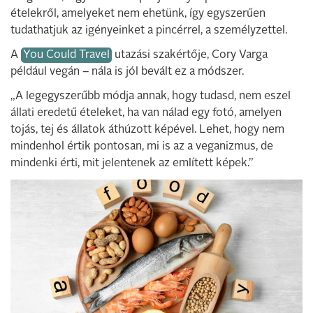
ételekről, amelyeket nem ehetünk, így egyszerűen
tudathatjuk az igényeinket a pincérrel, a személyzettel.
A
You Could Travel
utazási szakértője, Cory Varga
például vegán – nála is jól bevált ez a módszer.
„A legegyszerűbb módja annak, hogy tudasd, nem eszel
állati eredetű ételeket, ha van nálad egy fotó, amelyen
tojás, tej és állatok áthúzott képével. Lehet, hogy nem
mindenhol értik pontosan, mi is az a veganizmus, de
mindenki érti, mit jelentenek az említett képek.”