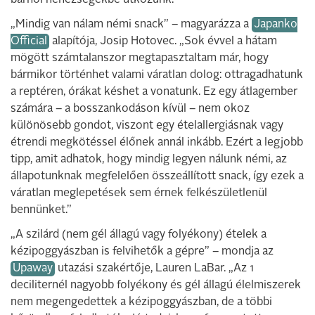
„Mindig van nálam némi snack” – magyarázza a
Japanko
Official
alapítója, Josip Hotovec. „Sok évvel a hátam
mögött számtalanszor megtapasztaltam már, hogy
bármikor történhet valami váratlan dolog: ottragadhatunk
a reptéren, órákat késhet a vonatunk. Ez egy átlagember
számára – a bosszankodáson kívül – nem okoz
különösebb gondot, viszont egy ételallergiásnak vagy
étrendi megkötéssel élőnek annál inkább. Ezért a legjobb
tipp, amit adhatok, hogy mindig legyen nálunk némi, az
állapotunknak megfelelően összeállított snack, így ezek a
váratlan meglepetések sem érnek felkészületlenül
bennünket.”
„A szilárd (nem gél állagú vagy folyékony) ételek a
kézipoggyászban is felvihetők a gépre” – mondja az
Upaway
utazási szakértője, Lauren LaBar. „Az 1
deciliternél nagyobb folyékony és gél állagú élelmiszerek
nem megengedettek a kézipoggyászban, de a többi