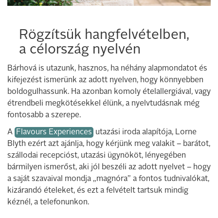
Rögzítsük hangfelvételben,
a célország nyelvén
Bárhová is utazunk, hasznos, ha néhány alapmondatot és
kifejezést ismerünk az adott nyelven, hogy könnyebben
boldogulhassunk. Ha azonban komoly ételallergiával, vagy
étrendbeli megkötésekkel élünk, a nyelvtudásnak még
fontosabb a szerepe.
A
Flavours Experiences
utazási iroda alapítója, Lorne
Blyth ezért azt ajánlja, hogy kérjünk meg valakit – barátot,
szállodai recepcióst, utazási ügynököt, lényegében
bármilyen ismerőst, aki jól beszéli az adott nyelvet – hogy
a saját szavaival mondja „magnóra” a fontos tudnivalókat,
kizárandó ételeket, és ezt a felvételt tartsuk mindig
kéznél, a telefonunkon.