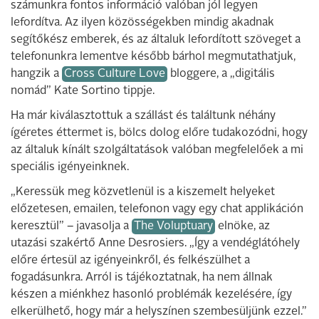
számunkra fontos információ valóban jól legyen
lefordítva. Az ilyen közösségekben mindig akadnak
segítőkész emberek, és az általuk lefordított szöveget a
telefonunkra lementve később bárhol megmutathatjuk,
hangzik a
Cross Culture Love
bloggere, a „digitális
nomád” Kate Sortino tippje.
Ha már kiválasztottuk a szállást és találtunk néhány
ígéretes éttermet is, bölcs dolog előre tudakozódni, hogy
az általuk kínált szolgáltatások valóban megfelelőek a mi
speciális igényeinknek.
„Keressük meg közvetlenül is a kiszemelt helyeket
előzetesen, emailen, telefonon vagy egy chat applikáción
keresztül” – javasolja a
The Voluptuary
elnöke, az
utazási szakértő Anne Desrosiers. „Így a vendéglátóhely
előre értesül az igényeinkről, és felkészülhet a
fogadásunkra. Arról is tájékoztatnak, ha nem állnak
készen a miénkhez hasonló problémák kezelésére, így
elkerülhető, hogy már a helyszínen szembesüljünk ezzel.”