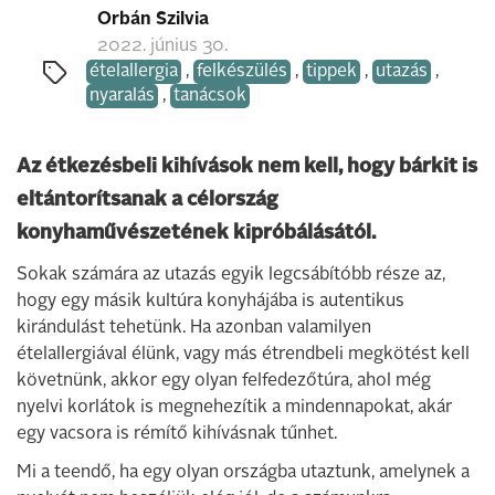
Orbán Szilvia
2022. június 30.
ételallergia
,
felkészülés
,
tippek
,
utazás
,
nyaralás
,
tanácsok
Az étkezésbeli kihívások nem kell, hogy bárkit is
eltántorítsanak a célország
konyhaművészetének kipróbálásától.
Sokak számára az utazás egyik legcsábítóbb része az,
hogy egy másik kultúra konyhájába is autentikus
kirándulást tehetünk. Ha azonban valamilyen
ételallergiával élünk, vagy más étrendbeli megkötést kell
követnünk, akkor egy olyan felfedezőtúra, ahol még
nyelvi korlátok is megnehezítik a mindennapokat, akár
egy vacsora is rémítő kihívásnak tűnhet.
Mi a teendő, ha egy olyan országba utaztunk, amelynek a