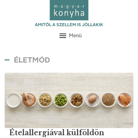
AMITŐL A SZELLEM IS JÓLLAKIK
Menü
Toggle
navigation
ÉLETMÓD
Ételallergiával külföldön