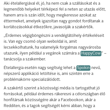
Aki ételallergiával él, jó, ha nem csak a szállásokat és a
legmenőbb helyeket térképezi fel a neten az utazás előtt,
hanem arra is szán időt, hogy megkeresse azokat az
éttermeket, amelyek igazoltan nagy gondot fordítanak a
korlátozásokkal étkezőkre, javasolják a szakértők.
„Érdemes végigböngészni a vendéglátóhely értékeléseit
is. Van egy csomó olyan weboldal is, amit
lecsekkolhatunk, ha valamelyik forgalmas nagyvárosba
utazunk, ilyen például a vegánok számára a
HappyCow
” –
tanácsolja a szakember.
Ételallergia esetén nagy segítség lehet a
Spokin
nevű,
népszerű applikáció letöltése is, ami szintén erre a
problémakörre specializálódott.
A szakértő szerint a közösségi média is tartogathat jó
forrásokat, például érdemes rákeresni a célországban élő
honfitársak közösségére akár a Facebookon, akár a
Redditen, és a tagok segítségét kérni abban, hogy a