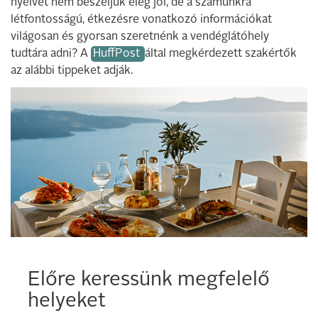
nyelvét nem beszéljük elég jól, de a számunkra
létfontosságú, étkezésre vonatkozó információkat
világosan és gyorsan szeretnénk a vendéglátóhely
tudtára adni? A
HuffPost
által megkérdezett szakértők
az alábbi tippeket adják.
Előre keressünk megfelelő
helyeket