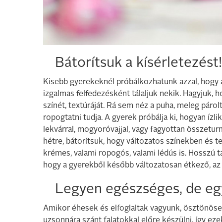
Bátorítsuk a kísérletezést!
Kisebb gyerekeknél próbálkozhatunk azzal, hogy
izgalmas felfedezésként tálaljuk nekik. Hagyjuk, ho
színét, textúráját. Rá sem néz a puha, meleg párolt
ropogtatni tudja. A gyerek próbálja ki, hogyan ízli
lekvárral, mogyoróvajjal, vagy fagyottan összeturm
hétre, bátorítsuk, hogy változatos színekben és 
krémes, valami ropogós, valami lédús is. Hosszú 
hogy a gyerekből később változatosan étkező, az új
Legyen egészséges, de eg
Amikor éhesek és elfoglaltak vagyunk, ösztönöse
uzsonnára szánt falatokkal előre készülni, így ez