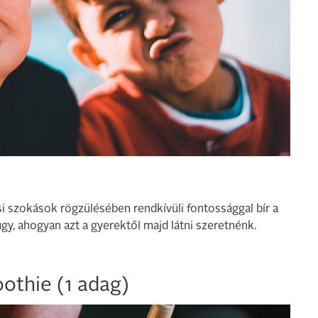
i szokások rögzülésében rendkívüli fontossággal bír a
gy, ahogyan azt a gyerektől majd látni szeretnénk.
othie (1 adag)