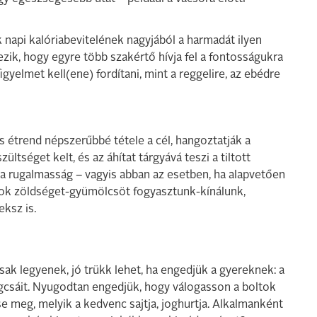
 napi kalóriabevitelének nagyjából a harmadát ilyen
ik, hogy egyre több szakértő hívja fel a fontosságukra
gyelmet kell(ene) fordítani, mint a reggelire, az ebédre
s étrend népszerűbbé tétele a cél, hangoztatják a
tséget kelt, és az áhítat tárgyává teszi a tiltott
 rugalmasság – vagyis abban az esetben, ha alapvetően
 sok zöldséget-gyümölcsöt fogyasztunk-kínálunk,
ksz is.
ak legyenek, jó trükk lehet, ha engedjük a gyereknek: a
i rágcsáit. Nyugodtan engedjük, hogy válogasson a boltok
e meg, melyik a kedvenc sajtja, joghurtja. Alkalmanként