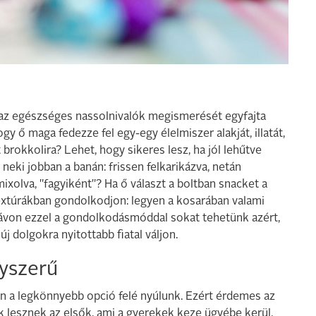
 az egészséges nassolnivalók megismerését egyfajta
gy ő maga fedezze fel egy-egy élelmiszer alakját, illatát,
 brokkolira? Lehet, hogy sikeres lesz, ha jól lehűtve
k neki jobban a banán: frissen felkarikázva, netán
ixolva, "fagyiként"? Ha ő választ a boltban snacket a
textúrákban gondolkodjon: legyen a kosarában valami
távon ezzel a gondolkodásmóddal sokat tehetünk azért,
 dolgokra nyitottabb fiatal váljon.
yszerű
n a legkönnyebb opció felé nyúlunk. Ezért érdemes az
ek lesznek az elsők, ami a gyerekek keze ügyébe kerül.