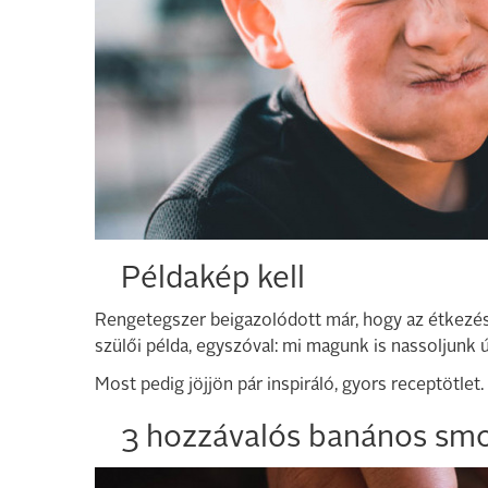
Példakép kell
Rengetegszer beigazolódott már, hogy az étkezés
szülői példa, egyszóval: mi magunk is nassoljunk ú
Most pedig jöjjön pár inspiráló, gyors receptötlet.
3 hozzávalós banános smo