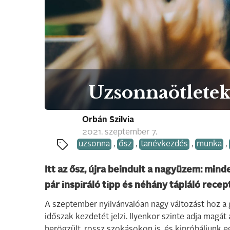
Uzsonnaötletek
Orbán Szilvia
2021. szeptember 7.
uzsonna
,
ősz
,
tanévkezdés
,
munka
,
Itt az ősz, újra beindult a nagyüzem: minde
pár inspiráló tipp és néhány tápláló recep
A szeptember nyilvánvalóan nagy változást hoz a 
időszak kezdetét jelzi. Ilyenkor szinte adja magát
berögzült, rossz szokásokon is, és kipróbáljunk e