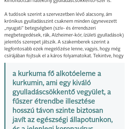
kimondottan hatékony gyulladáscsökkentő-szer is.
A tudósok szerint a szervezetben lévő alacsony, ám
krónikus gyulladásszint csaknem minden úgynevezett
„nyugati” betegségben (szív- és érrendszeri
megbetegedések, rák, Alzheimer-kór, ízületi gyulladások)
jelentős szerepet játszik. A szakemberek szerint a
legfontosabb ezek megelőzése lenne, vagyis, hogy még
csírájában fojtsuk el a káros folyamatokat. Tekintve, hogy
a kurkuma fő alkotóeleme a
kurkumin, ami egy kiváló
gyulladáscsökkentő vegyület, a
fűszer étrendbe illesztése
hosszú távon szinte biztosan
javít az egészségi állapotunkon,