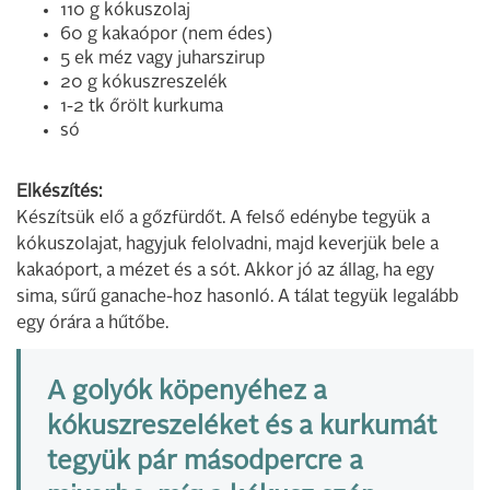
110 g kókuszolaj
60 g kakaópor (nem édes)
5 ek méz vagy juharszirup
20 g kókuszreszelék
1-2 tk őrölt kurkuma
só
Elkészítés:
Készítsük elő a gőzfürdőt. A felső edénybe tegyük a
kókuszolajat, hagyjuk felolvadni, majd keverjük bele a
kakaóport, a mézet és a sót. Akkor jó az állag, ha egy
sima, sűrű ganache-hoz hasonló. A tálat tegyük legalább
egy órára a hűtőbe.
A golyók köpenyéhez a
kókuszreszeléket és a kurkumát
tegyük pár másodpercre a