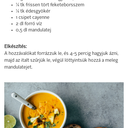
¼ tk frissen tört feketeborsszem
¼ tk édesgyökér
1 csipet cayenne
2 dl forró víz
0,5 dl mandulatej
Elkészítés:
A hozzávalókat forrázzuk le, és 4-5 percig hagyjuk ázni,
majd az italt szűrjük le, végül löttyintsük hozzá a meleg
mandulatejet.