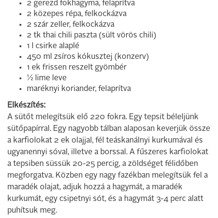
2 gerezd fokhagyma, felaprítva
2 közepes répa, felkockázva
2 szár zeller, felkockázva
2 tk thai chili paszta (sült vörös chili)
1 l csirke alaplé
450 ml zsíros kókusztej (konzerv)
1 ek frissen reszelt gyömbér
½ lime leve
maréknyi koriander, felaprítva
Elkészítés:
A sütőt melegítsük elő 220 fokra. Egy tepsit béleljünk
sütőpapírral. Egy nagyobb tálban alaposan keverjük össze
a karfiolokat 2 ek olajjal, fél teáskanálnyi kurkumával és
ugyanennyi sóval, illetve a borssal. A fűszeres karfiolokat
a tepsiben süssük 20-25 percig, a zöldséget félidőben
megforgatva. Közben egy nagy fazékban melegítsük fel a
maradék olajat, adjuk hozzá a hagymát, a maradék
kurkumát, egy csipetnyi sót, és a hagymát 3-4 perc alatt
puhítsuk meg.