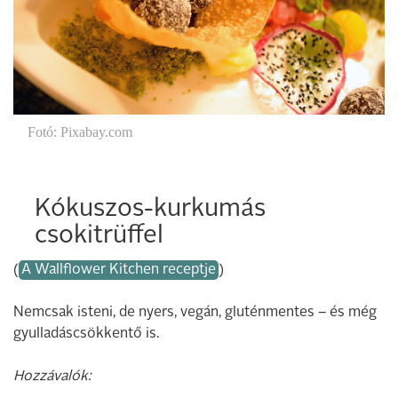
Fotó: Pixabay.com
Kókuszos-kurkumás
csokitrüffel
(
A Wallflower Kitchen receptje
)
Nemcsak isteni, de nyers, vegán, gluténmentes – és még
gyulladáscsökkentő is.
Hozzávalók: