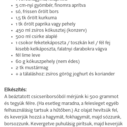
5 cm-nyi gyömbér, finomra aprítva
só, frissen őrölt bors
1,5 tk őrölt kurkuma
1 tk őrölt paprika vagy pehely
450 ml zsíros kókusztej (konzerv)
500 ml csirke alaplé
1 csokor feketekáposzta / toszkán kel / fél fej
kisebb kelkáposzta, falatnyi darabokra vágva
fél lime leve
60 g kókuszpehely (nem édes)
2 tk mustármag
+ a tálaláshoz: zsíros görög joghurt és koriander
Elkészítés:
A beáztatott csicseriborsóból mérjünk ki 500 grammot
és tegyük félre. (Ha esetleg maradna, a felesleget egyéb
felhasználásig tartsuk a hűtőben.) Az olajat hevítsük fel,
és keverjük hozzá a hagymát, fokhagymát, majd sózzunk,
borsozzunk. Kevergetve puhulásig pirítsuk, majd keverjük