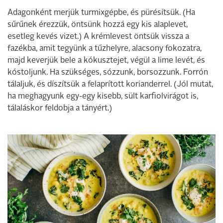
Adagonként merjük turmixgépbe, és pürésítsük. (Ha
sűrűnek érezzük, öntsünk hozzá egy kis alaplevet,
esetleg kevés vizet.) A krémlevest öntsük vissza a
fazékba, amit tegyünk a tűzhelyre, alacsony fokozatra,
majd keverjük bele a kókusztejet, végül a lime levét, és
kóstoljunk. Ha szükséges, sózzunk, borsozzunk. Forrón
tálaljuk, és díszítsük a felaprított korianderrel. (Jól mutat,
ha meghagyunk egy-egy kisebb, sült karfiolvirágot is,
tálaláskor feldobja a tányért.)