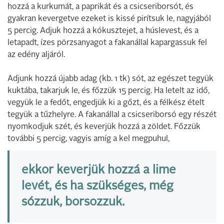
hozzá a kurkumát, a paprikát és a csicseriborsót, és
gyakran kevergetve ezeket is kissé pirítsuk le, nagyjából
5 percig. Adjuk hozzá a kókusztejet, a húslevest, és a
letapadt, ízes pörzsanyagot a fakanállal kapargassuk fel
az edény aljáról.
Adjunk hozzá újabb adag (kb. 1 tk) sót, az egészet tegyük
kuktába, takarjuk le, és főzzük 15 percig. Ha letelt az idő,
vegyük le a fedőt, engedjük ki a gőzt, és a félkész ételt
tegyük a tűzhelyre. A fakanállal a csicseriborsó egy részét
nyomkodjuk szét, és keverjük hozzá a zöldet. Főzzük
további 5 percig, vagyis amíg a kel megpuhul,
ekkor keverjük hozzá a lime
levét, és ha szükséges, még
sózzuk, borsozzuk.