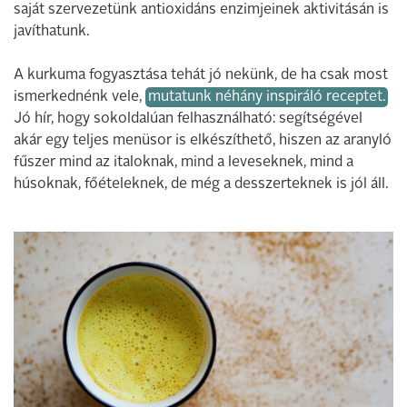
saját szervezetünk antioxidáns enzimjeinek aktivitásán is
javíthatunk.
A kurkuma fogyasztása tehát jó nekünk, de ha csak most
ismerkednénk vele,
mutatunk néhány inspiráló receptet.
Jó hír, hogy sokoldalúan felhasználható: segítségével
akár egy teljes menüsor is elkészíthető, hiszen az aranyló
fűszer mind az italoknak, mind a leveseknek, mind a
húsoknak, főételeknek, de még a desszerteknek is jól áll.