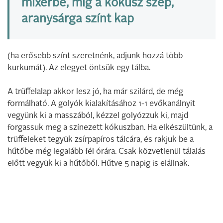
mixerbe, míg a kókusz szép,
aranysárga színt kap
(ha erősebb színt szeretnénk, adjunk hozzá több
kurkumát). Az elegyet öntsük egy tálba.
A trüffelalap akkor lesz jó, ha már szilárd, de még
formálható. A golyók kialakításához 1-1 evőkanálnyit
vegyünk ki a masszából, kézzel golyózzuk ki, majd
forgassuk meg a színezett kókuszban. Ha elkészültünk, a
trüffeleket tegyük zsírpapíros tálcára, és rakjuk be a
hűtőbe még legalább fél órára. Csak közvetlenül tálalás
előtt vegyük ki a hűtőből. Hűtve 5 napig is elállnak.