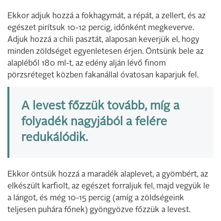
Ekkor adjuk hozzá a fokhagymát, a répát, a zellert, és az
egészet pirítsuk 10-12 percig, időnként megkeverve.
Adjuk hozzá a chili pasztát, alaposan keverjük el, hogy
minden zöldséget egyenletesen érjen. Öntsünk bele az
alapléből 180 ml-t, az edény alján lévő finom
pörzsréteget közben fakanállal óvatosan kaparjuk fel.
A levest főzzük tovább, míg a
folyadék nagyjából a felére
redukálódik.
Ekkor öntsük hozzá a maradék alaplevet, a gyömbért, az
elkészült karfiolt, az egészet forraljuk fel, majd vegyük le
a lángot, és még 10-15 percig (amíg a zöldségeink
teljesen puhára főnek) gyöngyözve főzzük a levest.