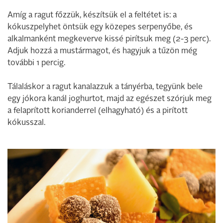
Amíg a ragut főzzük, készítsük el a feltétet is: a
kókuszpelyhet öntsük egy közepes serpenyőbe, és
alkalmanként megkeverve kissé pirítsuk meg (2-3 perc).
Adjuk hozzá a mustármagot, és hagyjuk a tűzön még
további 1 percig.
Tálaláskor a ragut kanalazzuk a tányérba, tegyünk bele
egy jókora kanál joghurtot, majd az egészet szórjuk meg
a felaprított korianderrel (elhagyható) és a pirított
kókusszal.