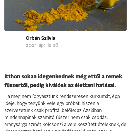
Orbán Szilvia
2021. április 28.
Itthon sokan idegenkednek még ettől a remek
fűszertől, pedig kiválóak az élettani hatásai.
Ha még nem fogyasztunk rendszeresen kurkumát, épp
ideje, hogy tegyünk vele egy próbát, hiszen a
szervezetünk csak profitál belőle: az Ázsiában
mindennapinak számító fűszer nem csak csodás,
aranysárga színét kölcsönzi a vele készített ételeknek, de