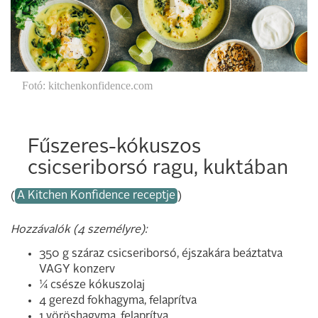
Fotó: kitchenkonfidence.com
Fűszeres-kókuszos
csicseriborsó ragu, kuktában
(
A Kitchen Konfidence receptje
)
Hozzávalók (4 személyre):
350 g száraz csicseriborsó, éjszakára beáztatva
VAGY konzerv
¼ csésze kókuszolaj
4 gerezd fokhagyma, felaprítva
1 vöröshagyma, felaprítva