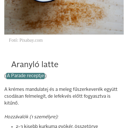
Fotó: Pixabay.com
Aranyló latte
(
A Parade receptje
)
A krémes mandulatej és a meleg fűszerkeverék együtt
csodásan felmelegít, de lefekvés előtt fogyasztva is
kitűnő.
Hozzávalók (1 személyre):
2-3 kisebb kurkuma gyökér, összetörve