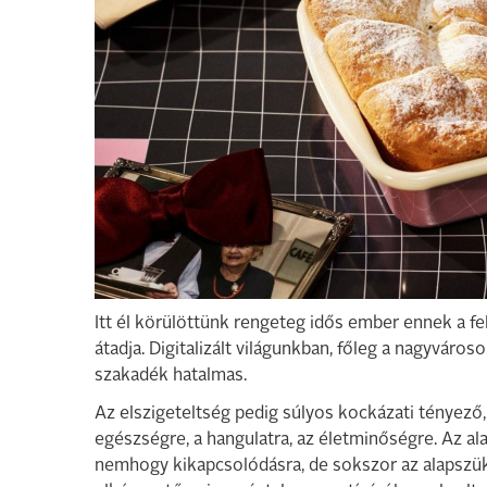
Itt él körülöttünk rengeteg idős ember ennek a fe
átadja. Digitalizált világunkban, főleg a nagyváro
szakadék hatalmas.
Az elszigeteltség pedig súlyos kockázati tényező, 
egészségre, a hangulatra, az életminőségre. Az al
nemhogy kikapcsolódásra, de sokszor az alapszük