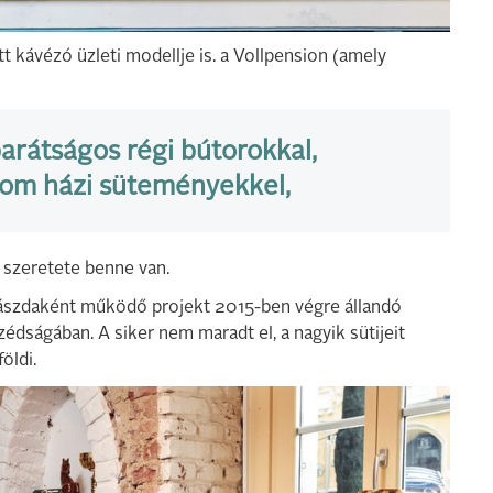
t kávézó üzleti modellje is. a Vollpension (amely
barátságos régi bútorokkal,
nom házi süteményekkel,
szeretete benne van.
ászdaként működő projekt 2015-ben végre állandó
zédságában. A siker nem maradt el, a nagyik sütijeit
öldi.