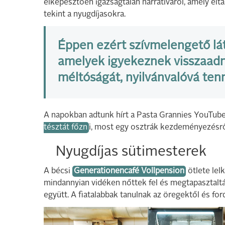
elképesztően igazságtalan narratíváról, amely el
tekint a nyugdíjasokra.
Éppen ezért szívmelengető lát
amelyek igyekeznek visszaadn
méltóságát, nyilvánvalóvá ten
A napokban adtunk hírt a Pasta Grannies YouTube
tésztát főzn
i, most egy osztrák kezdeményezésr
Nyugdíjas sütimesterek
A bécsi
Generationencafé Vollpension
ötlete lel
mindannyian vidéken nőttek fel és megtapasztaltá
együtt. A fiatalabbak tanulnak az öregektől és fo