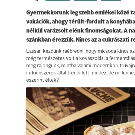
Gyermekkorunk legszebb emlékei közé ta
vakációk, ahogy térült-fordult a konyhába
nélkül varázsolt elénk finomságokat. A na
szánkban érezzük. Nincs az a cukrászati r
Lassan kezdünk ráébredni, hogy micsoda kincs az,
még természetes volt a kovászolás, a fermentálás,
meg rajongunk, mintha valami modernkori truvájról 
influenszerek által trendi lett mindez, de mi lenne
eszerint éltek?