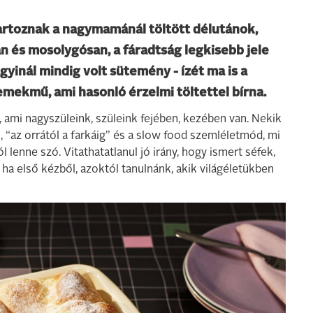
rtoznak a nagymamánál töltött délutánok,
n és mosolygósan, a fáradtság legkisebb jele
gyinál mindig volt sütemény - ízét ma is a
emekmű, ami hasonló érzelmi töltettel bírna.
 ami nagyszüleink, szüleink fejében, kezében van. Nekik
 “az orrától a farkáig” és a slow food szemléletmód, mi
lenne szó. Vitathatatlanul jó irány, hogy ismert séfek,
, ha első kézből, azoktól tanulnánk, akik világéletükben