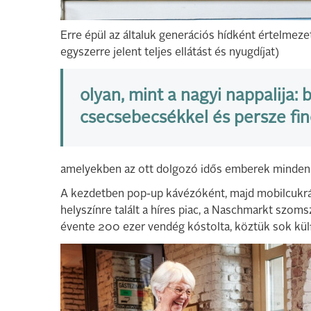
Erre épül az általuk generációs hídként értelmezet
egyszerre jelent teljes ellátást és nyugdíjat)
olyan, mint a nagyi nappalija: 
csecsebecsékkel és persze fi
amelyekben az ott dolgozó idős emberek minden 
A kezdetben pop-up kávézóként, majd mobilcukr
helyszínre talált a híres piac, a Naschmarkt szoms
évente 200 ezer vendég kóstolta, köztük sok külf