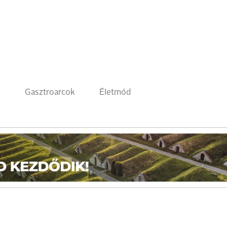
k
Gasztroarcok
Életmód