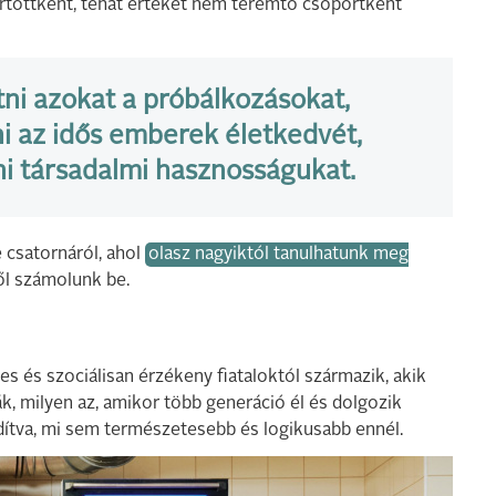
tartottként, tehát értéket nem teremtő csoportként
ni azokat a próbálkozásokat,
i az idős emberek életkedvét,
ni társadalmi hasznosságukat.
 csatornáról, ahol
olasz nagyiktól tanulhatunk meg
ől számolunk be.
kes és szociálisan érzékeny fiataloktól származik, akik
k, milyen az, amikor több generáció él és dolgozik
rdítva, mi sem természetesebb és logikusabb ennél.