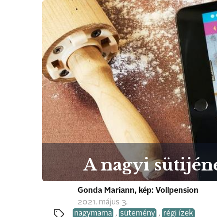
A nagyi sütijén
Gonda Mariann, kép: Vollpension
2021. május 3.
nagymama
,
sütemény
,
régi ízek