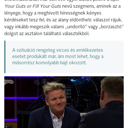
Your Guts or Fill Your Guts
nevű szegmens, aminek az a
lényege, hogy a meghívott hírességnek kényes
kérdéseket tesz fel, és az alany eldöntheti: válaszol rájuk,
vagy inkább megeszik valami „undorító” vagy „borzasztó”
dolgot az asztalon található választékból.
A szituáció rengeteg vicces és emlékezetes
esetet produkált már, ám most lehet, hogy a
műsorrész komolyabb bajt okozott.