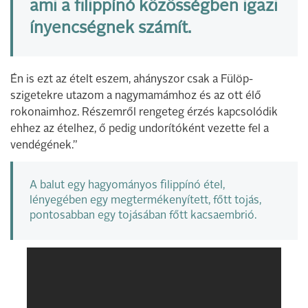
ami a filippínó közösségben igazi
ínyencségnek számít.
Én is ezt az ételt eszem, ahányszor csak a Fülöp-
szigetekre utazom a nagymamámhoz és az ott élő
rokonaimhoz. Részemről rengeteg érzés kapcsolódik
ehhez az ételhez, ő pedig undorítóként vezette fel a
vendégének.”
A balut egy hagyományos filippínó étel,
lényegében egy megtermékenyített, főtt tojás,
pontosabban egy tojásában főtt kacsaembrió.