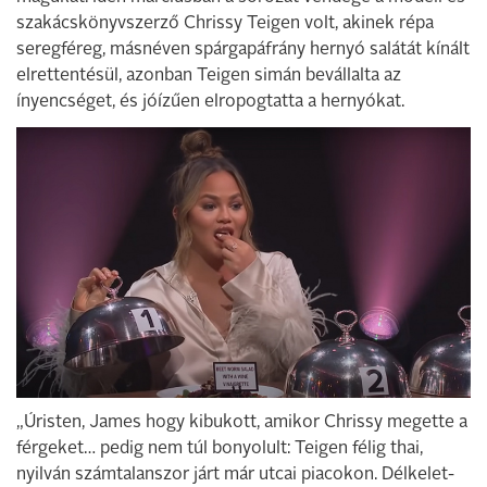
szakácskönyvszerző Chrissy Teigen volt, akinek répa
seregféreg, másnéven spárgapáfrány hernyó salátát kínált
elrettentésül, azonban Teigen simán bevállalta az
ínyencséget, és jóízűen elropogtatta a hernyókat.
„Úristen, James hogy kibukott, amikor Chrissy megette a
férgeket… pedig nem túl bonyolult: Teigen félig thai,
nyilván számtalanszor járt már utcai piacokon. Délkelet-