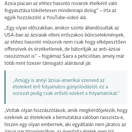
Ázsia piacain az ehhez hasonló rovarok ételként való
fogyasztása tökéletesen mindennapi dolog” – írta az
egyik hozzászóló a YouTube-videó alá.
„Egy olyan időszakban, amikor szinte állandósultak az
USA-ban az ázsiaiak elleni erőszakos bűncselekmények,
az ehhez hasonló műsorok nem csak hogy elképesztően
offenzívek és érzéketlenek, de bátorítják az anti-ázsiai
rasszizmust is” – fogalmaz Saira a petícióban, amely már
több mint tízezer támogató aláírásnál jár.
„Amúgy is annyi ázsiai-amerikai szenved az
ételeiket érő folyamatos gúnyolódástól, ez a
sorozat pedig csak erősíti ezeket a folyamatokat.”
„Voltak olyan hozzászólások, amik megkérdőjelezik, hogy
ezeknek az ételeknek a bemutatása valóban rasszista-e,
hiszen egy olyan embernek, aki egyáltalán nem járatos az