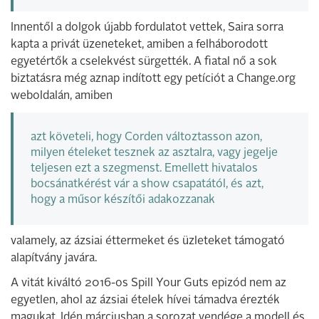
Innentől a dolgok újabb fordulatot vettek, Saira sorra
kapta a privát üzeneteket, amiben a felháborodott
egyetértők a cselekvést sürgették. A fiatal nő a sok
biztatásra még aznap indított egy petíciót a Change.org
weboldalán, amiben
azt követeli, hogy Corden változtasson azon,
milyen ételeket tesznek az asztalra, vagy jegelje
teljesen ezt a szegmenst. Emellett hivatalos
bocsánatkérést vár a show csapatától, és azt,
hogy a műsor készítői adakozzanak
valamely, az ázsiai éttermeket és üzleteket támogató
alapítvány javára.
A vitát kiváltó 2016-os Spill Your Guts epizód nem az
egyetlen, ahol az ázsiai ételek hívei támadva érezték
magukat. Idén márciusban a sorozat vendége a modell és