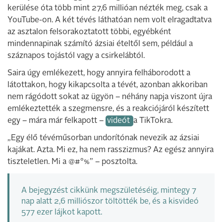
kerülése óta több mint 27,6 millióan nézték meg, csak a
YouTube-on. A két tévés láthatóan nem volt elragadtatva
az asztalon felsorakoztatott többi, egyébként
mindennapinak számító ázsiai ételtől sem, például a
száznapos tojástól vagy a csirkelábtól.
Saira úgy emlékezett, hogy annyira felháborodott a
látottakon, hogy kikapcsolta a tévét, azonban akkoriban
nem rágódott sokat az ügyön – néhány napja viszont újra
emlékeztették a szegmensre, és a reakciójáról készített
egy – mára már felkapott –
videót
a TikTokra.
„Egy élő tévéműsorban undorítónak nevezik az ázsiai
kajákat. Azta. Mi ez, ha nem rasszizmus? Az egész annyira
tiszteletlen. Mi a @#°%” – posztolta.
A bejegyzést cikkünk megszületéséig, mintegy 7
nap alatt 2,6 milliószor töltötték be, és a kisvideó
577 ezer lájkot kapott.