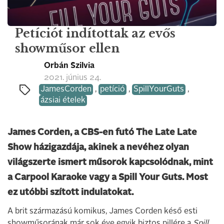
Petíciót indítottak az evős
showműsor ellen
Orbán Szilvia
2021. június 24.
JamesCorden
,
petíció
,
SpillYourGuts
,
ázsiai ételek
James Corden, a CBS-en futó The Late Late
Show házigazdája, akinek a nevéhez olyan
világszerte ismert műsorok kapcsolódnak, mint
a Carpool Karaoke vagy a Spill Your Guts. Most
ez utóbbi szított indulatokat.
A brit származású komikus, James Corden késő esti
showműsorának már sok éve egyik biztos pillére a
Spill