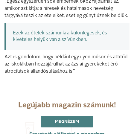
„Egész egyszerűen sok embernek okoz fájdalmat az,
amikor azt látja: a híresek és hatalmasok nevetség
tárgyává teszik az ételeiket, esetleg gúnyt űznek belőlük.
Ezek az ételek számunkra különlegesek, és
kivételes helyük van a szívünkben.
Azt is gondolom, hogy például egy ilyen műsor és attitűd
az iskolákban hozzájárulhat az ázsiai gyerekeket érő
atrocitások állandósulásához is.”
Legújabb magazin számunk!
MEGNÉZEM