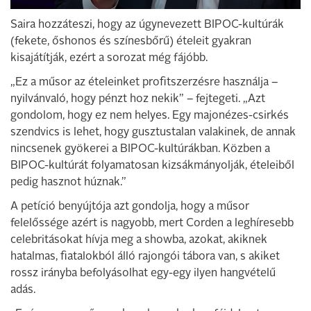
Saira hozzáteszi, hogy az úgynevezett BIPOC-kultúrák
(fekete, őshonos és színesbőrű) ételeit gyakran
kisajátítják, ezért a sorozat még fájóbb.
„Ez a műsor az ételeinket profitszerzésre használja –
nyilvánvaló, hogy pénzt hoz nekik” – fejtegeti. „Azt
gondolom, hogy ez nem helyes. Egy majonézes-csirkés
szendvics is lehet, hogy gusztustalan valakinek, de annak
nincsenek gyökerei a BIPOC-kultúrákban. Közben a
BIPOC-kultúrát folyamatosan kizsákmányolják, ételeiből
pedig hasznot húznak.”
A petíció benyújtója azt gondolja, hogy a műsor
felelőssége azért is nagyobb, mert Corden a leghíresebb
celebritásokat hívja meg a showba, azokat, akiknek
hatalmas, fiatalokból álló rajongói tábora van, s akiket
rossz irányba befolyásolhat egy-egy ilyen hangvételű
adás.