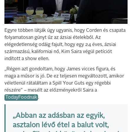
Egyre többen látják úgy ugyanis, hogy Corden és csapata
folyamatosan gúnyt űz az ázsiai ételekből. Az
elégedetlenség odáig fajult, hogy egy 24 éves, ázsiai
származású, kaliforniai nő, Kim Saira végül petíciót
indított a show ellen.
„Régen azt gondoltam, hogy James vicces figura, és
maga a műsor is jó. De ez teljesen megváltozott, amikor
véletlenül rátaláltam a Spill Your Guts egy régebbi
részére” – mesélt az előzményekről Saira a
TodayFoodnak
.
„Abban az adásban az egyik,
asztalon lévő étel a balut volt,