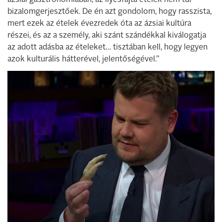
ázsiai gasztronómiában, az ilyesfajta ételek nem túl
bizalomgerjesztőek. De én azt gondolom, hogy rasszista,
mert ezek az ételek évezredek óta az ázsiai kultúra
részei, és az a személy, aki szánt szándékkal kiválogatja
az adott adásba az ételeket… tisztában kell, hogy legyen
azok kulturális hátterével, jelentőségével.”