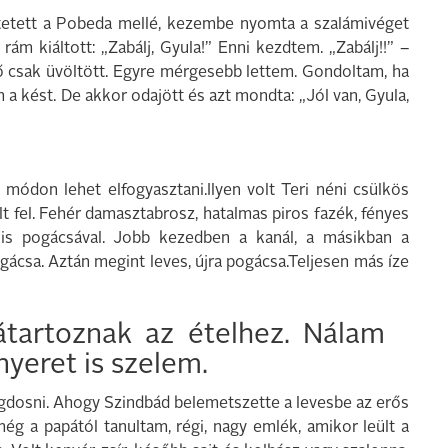
ltetett a Pobeda mellé, kezembe nyomta a szalámivéget
ám kiáltott: „Zabálj, Gyula!” Enni kezdtem. „Zabálj!!” –
 ő csak üvöltött. Egyre mérgesebb lettem. Gondoltam, ha
a kést. De akkor odajött és azt mondta: „Jól van, Gyula,
módon lehet elfogyasztani.Ilyen volt Teri néni csülkös
t fel. Fehér damasztabrosz, hatalmas piros fazék, fényes
lis pogácsával. Jobb kezedben a kanál, a másikban a
gácsa. Aztán megint leves, újra pogácsa.Teljesen más íze
átartoznak az ételhez. Nálam
nyeret is szelem.
agdosni. Ahogy Szindbád belemetszette a levesbe az erős
ég a papától tanultam, régi, nagy emlék, amikor leült a