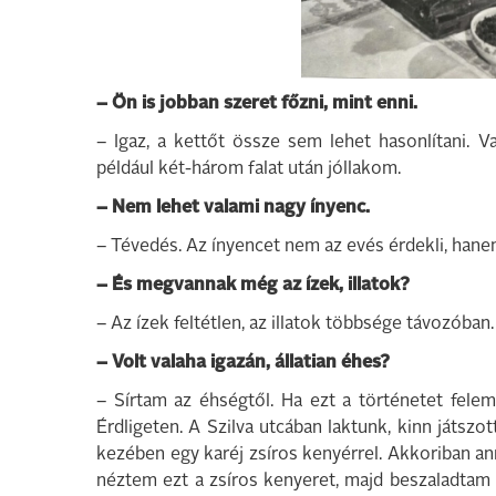
– Ön is jobban szeret főzni, mint enni.
– Igaz, a kettőt össze sem lehet hasonlítani. V
például két-három falat után jóllakom.
– Nem lehet valami nagy ínyenc.
– Tévedés. Az ínyencet nem az evés érdekli, hanem
– És megvannak még az ízek, illatok?
– Az ízek feltétlen, az illatok többsége távozóban.
– Volt valaha igazán, állatian éhes?
– Sírtam az éhségtől. Ha ezt a történetet fele
Érdligeten. A Szilva utcában laktunk, kinn játsz
kezében egy karéj zsíros kenyérrel. Akkoriban a
néztem ezt a zsíros kenyeret, majd beszaladtam 