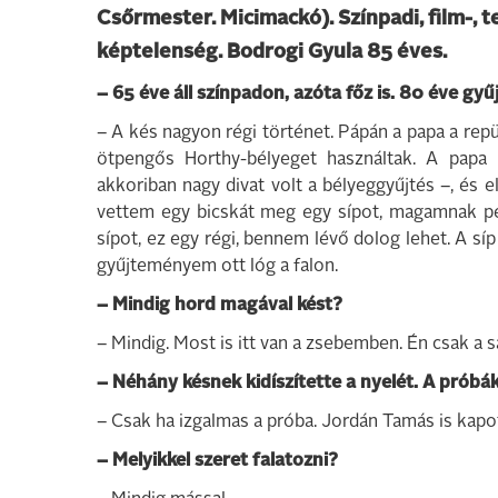
Csőrmester. Micimackó). Színpadi, film-, te
képtelenség. Bodrogi Gyula 85 éves.
– 65 éve áll színpadon, azóta főz is. 80 éve gy
– A kés nagyon régi történet. Pápán a papa a repü
ötpengős Horthy-bélyeget használtak. A papa 
akkoriban nagy divat volt a bélyeggyűjtés –, és
vettem egy bicskát meg egy sípot, magamnak pe
sípot, ez egy régi, bennem lévő dolog lehet. A s
gyűjteményem ott lóg a falon.
– Mindig hord magával kést?
– Mindig. Most is itt van a zsebemben. Én csak a
– Néhány késnek kidíszítette a nyelét. A próbák
– Csak ha izgalmas a próba. Jordán Tamás is kapot
– Melyikkel szeret falatozni?