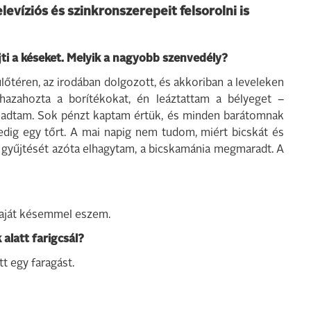
levíziós és szinkronszerepeit felsorolni is
űjti a késeket. Melyik a nagyobb szenvedély?
lőtéren, az irodában dolgozott, és akkoriban a leveleken
hazahozta a borítékokat, én leáztattam a bélyeget –
 eladtam. Sok pénzt kaptam értük, és minden barátomnak
dig egy tőrt. A mai napig nem tudom, miért bicskát és
íp gyűjtését azóta elhagytam, a bicskamánia megmaradt. A
 saját késemmel eszem.
 alatt farigcsál?
t egy faragást.