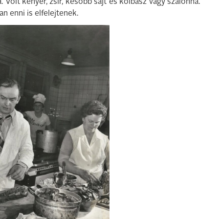
. Volt kenyér, zsír, később sajt és kolbász vagy szalonna.
 enni is elfelejtenek.