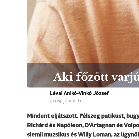
Aki főzött varj
Lévai Anikó-Vinkó József
2019. június 6.
Mindent eljátszott. Félszeg patikust, bugyu
Richárd és Napóleon, D’Artagnan és Volpon
slemil muzsikus és Willy Loman, az ügynö