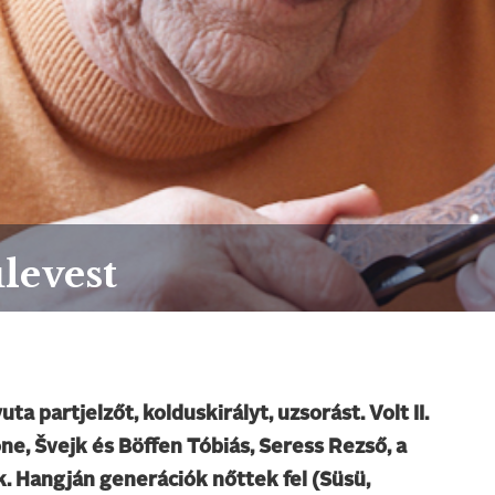
úlevest
ta partjelzőt, kolduskirályt, uzsorást. Volt II.
e, Švejk és Böffen Tóbiás, Seress Rezső, a
k. Hangján generációk nőttek fel (Süsü,