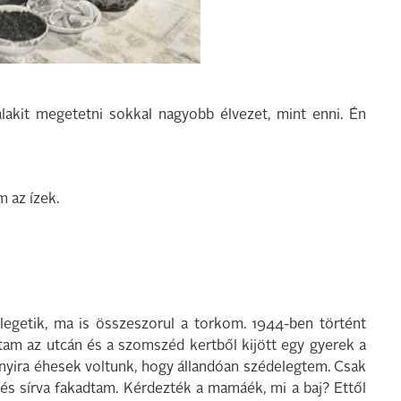
alakit megetetni sokkal nagyobb élvezet, mint enni. Én
 az ízek.
mlegetik, ma is összeszorul a torkom. 1944-ben történt
ottam az utcán és a szomszéd kertből kijött egy gyerek a
nnyira éhesek voltunk, hogy állandóan szédelegtem. Csak
és sírva fakadtam. Kérdezték a mamáék, mi a baj? Ettől