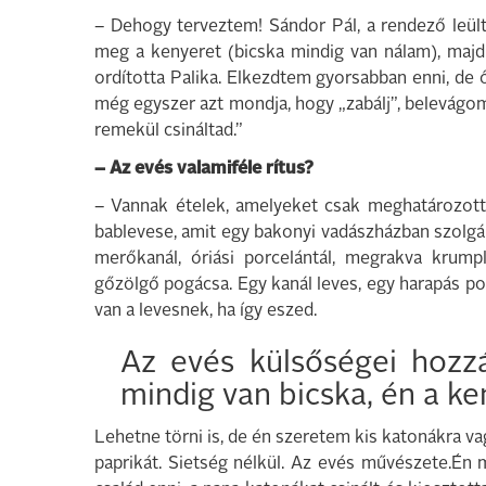
– Dehogy terveztem! Sándor Pál, a rendező leü
meg a kenyeret (bicska mindig van nálam), majd r
ordította Palika. Elkezdtem gyorsabban enni, de
még egyszer azt mondja, hogy „zabálj”, belevágom 
remekül csináltad.”
– Az evés valamiféle rítus?
– Vannak ételek, amelyeket csak meghatározott 
bablevese, amit egy bakonyi vadászházban szolgál
merőkanál, óriási porcelántál, megrakva krump
gőzölgő pogácsa. Egy kanál leves, egy harapás po
van a levesnek, ha így eszed.
Az evés külsőségei hozz
mindig van bicska, én a ke
Lehetne törni is, de én szeretem kis katonákra v
paprikát. Sietség nélkül. Az evés művészete.Én m