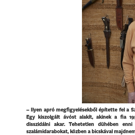
– Ilyen apró megfigyelésekből építette fel a S
Egy kiszolgált ávóst alakít, akinek a fia 
disszidálni akar. Tehetetlen dühében enn
szalámidarabokat, közben a bicskával majdnem 