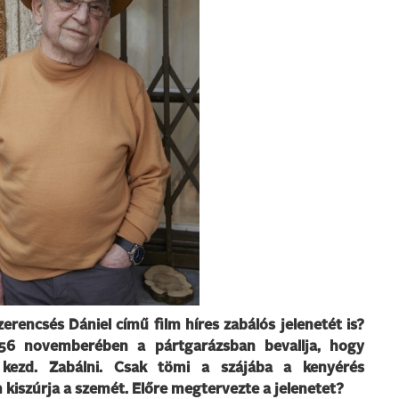
zerencsés Dániel című film híres zabálós jelenetét is?
1956 novemberében a pártgarázsban bevallja, hogy
i kezd. Zabálni. Csak tömi a szájába a kenyérés
kiszúrja a szemét. Előre megtervezte a jelenetet?