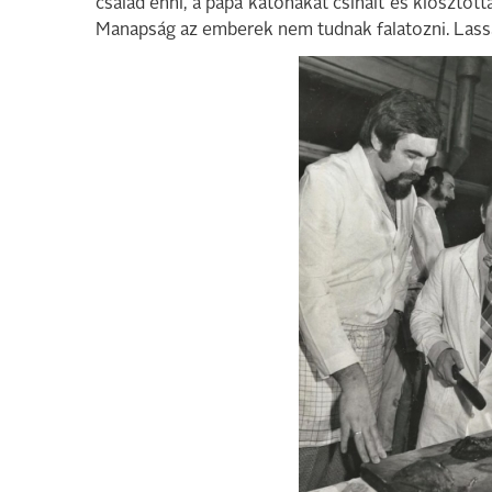
család enni, a papa katonákat csinált és kiosztotta
Manapság az emberek nem tudnak falatozni. Lassan