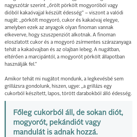
nagyszótár szerint „őrölt pörkölt mogyoróból vagy
dióból kakaóvajjal készült édesség” – viszont a valódi
nugát: „pörkölt mogyoró, cukor és kakaóvaj elegye,
amelyben ezek az anyagok olyan finoman vannak
elkeverve, hogy szuszpenziót alkotnak. A finoman
eloszlatott cukor és a mogyoró zsírmentes szárazanyaga
tehát a kakaóvajban és az olajban lebeg. A nugátban,
eltérően a marcipántól, a mogyorót pörkölt állapotban
használják fel.”
Amikor tehát mi nugátot mondunk, a legkevésbé sem
grillázsra gondolunk, hiszen, ugye: „a grillázs egy
cukorból készített, lapos, törött darabokból álló édesség.
Főleg cukorból áll, de sokan diót,
mogyorót, pekándiót vagy
mandulát is adnak hozzá.