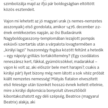
szimbolizálja majd az ifjú pár boldogságban eltöltött
közös esztendeit.
Vajon mi lehetett az jó magyari urak (s nemes-nemzetes
asszonyaik) első gondolata, amikor 1476. december 22-
ének emlékezetes napján, az ősi Budavárunk
Nagyboldogasszony-templomában lezajlott pompás
esküvői szertartás után a várpalota lovagtermében a
„királyi lagzi” huszonnégy fogása között feltűnt a hetedik
– egy nápolyi grillázs tortaköltemény? (Egy csodálatos
reneszánsz kert, fákkal, gyümölcsökkel, madarakkal –
vajon ki volt az, aki először bele mert harapni?, csakis a
királyi pár!) Ilyet bizony még nem látott a sok vitéz próbát
kiállt nemzetes nemesség! Mátyás fiatalon elveszített
első felesége után tizenkét hosszú évnek kellett eltelnie,
mire a királyi diplomácia bonyolult útvesztőiből
kibontakozhatott egy déli szépség, Beatrice (magyarul
Beatrix) alakja, aki