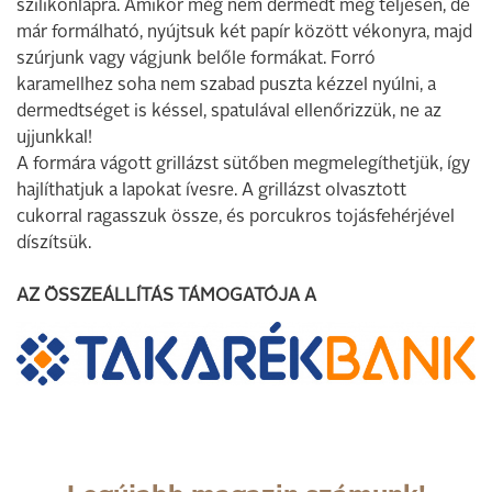
szilikonlapra. Amikor még nem dermedt meg teljesen, de
már formálható, nyújtsuk két papír között vékonyra, majd
szúrjunk vagy vágjunk belőle formákat. Forró
karamellhez soha nem szabad puszta kézzel nyúlni, a
dermedtséget is késsel, spatulával ellenőrizzük, ne az
ujjunkkal!
A formára vágott grillázst sütőben megmelegíthetjük, így
hajlíthatjuk a lapokat ívesre. A grillázst olvasztott
cukorral ragasszuk össze, és porcukros tojásfehérjével
díszítsük.
AZ ÖSSZEÁLLÍTÁS
TÁMOGATÓJA A