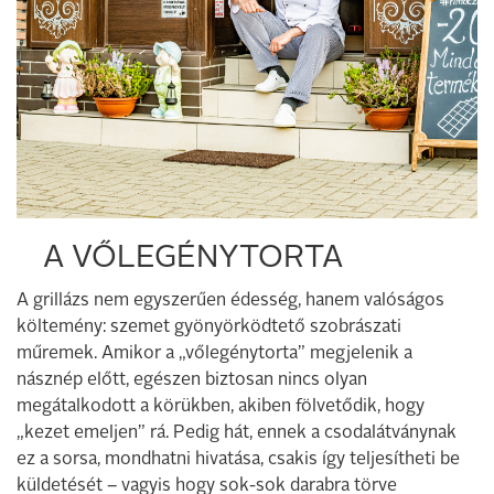
A VŐLEGÉNYTORTA
A grillázs nem egyszerűen édesség, hanem valóságos
költemény: szemet gyönyörködtető szobrászati
műremek. Amikor a „vőlegénytorta” megjelenik a
násznép előtt, egészen biztosan nincs olyan
megátalkodott a körükben, akiben fölvetődik, hogy
„kezet emeljen” rá. Pedig hát, ennek a csodalátványnak
ez a sorsa, mondhatni hivatása, csakis így teljesítheti be
küldetését – vagyis hogy sok-sok darabra törve