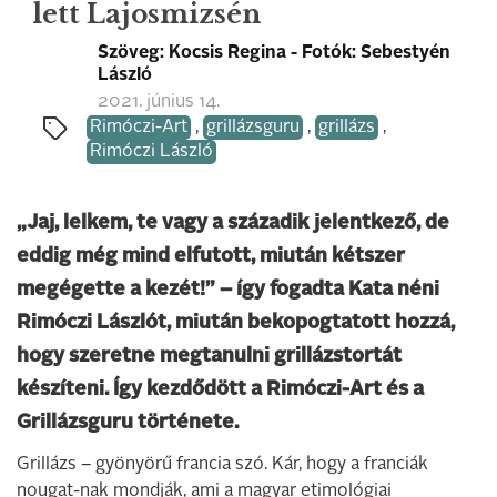
lett Lajosmizsén
Szöveg: Kocsis Regina - Fotók: Sebestyén
László
2021. június 14.
Rimóczi-Art
,
grillázsguru
,
grillázs
,
Rimóczi László
„Jaj, lelkem, te vagy a századik jelentkező, de
eddig még mind elfutott, miután kétszer
megégette a kezét!” – így fogadta Kata néni
Rimóczi Lászlót, miután bekopogtatott hozzá,
hogy szeretne megtanulni grillázstortát
készíteni. Így kezdődött a Rimóczi-Art és a
Grillázsguru története.
Grillázs – gyönyörű francia szó. Kár, hogy a franciák
nougat-nak mondják, ami a magyar etimológiai