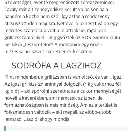
Szövetséget, évente megrendezett seregszemlével.
Tavaly már a tizenegyedikre került volna sor, ha a
pandémia közbe nem szól. Így aztán a rendezvény
átcsúszott idén májusra. Két éve, a 10. fesztiválon egy
méretes szamócafa volt a fő attrakció, rajta 600
grillázsszamócával – alig győzték az SOS Gyermekfalu
kis lakói „leszüretelni”! A mostanira egy óriási
mézeskalácsszívet szeretnének készíteni.
SODRÓFA A LAGZIHOZ
Mint mindenben, a grillázsban is van olcsó, és van… igazi!
Az igazi grillázs 2:1 aránnyal dolgozik (1 kg cukorhoz fél
kg dió) – aki spórolni szeretne, az a cukor mennyiségét
növeli a keverékben, ami nemcsak az ízben, de
formázhatóságban is más minőség. Ám ez a terület is
folyamatosan változik – aki megáll, az előbb-utóbb
lemarad. László, ahogy mondja,