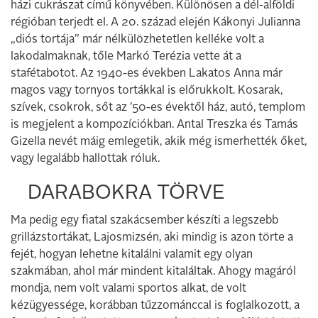
házi cukrászat című könyvében. Különösen a dél-alföldi
régióban terjedt el. A 20. század elején Kákonyi Julianna
„diós tortája” már nélkülözhetetlen kelléke volt a
lakodalmaknak, tőle Markó Terézia vette át a
stafétabotot. Az 1940-es években Lakatos Anna már
magos vagy tornyos tortákkal is előrukkolt. Kosarak,
szívek, csokrok, sőt az ’50-es évektől ház, autó, templom
is megjelent a kompozíciókban. Antal Treszka és Tamás
Gizella nevét máig emlegetik, akik még ismerhették őket,
vagy legalább hallottak róluk.
DARABOKRA TÖRVE
Ma pedig egy fiatal szakácsember készíti a legszebb
grillázstortákat, Lajosmizsén, aki mindig is azon törte a
fejét, hogyan lehetne kitalálni valamit egy olyan
szakmában, ahol már mindent kitaláltak. Ahogy magáról
mondja, nem volt valami sportos alkat, de volt
kézügyessége, korábban tűzzománccal is foglalkozott, a