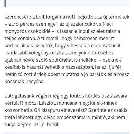
szerencsére a bolt forgalma nőtt, bejöttek az új termékek
– a „10 perces csemege”, az új szaloncukor, a Maci
mogyorós csokoládé –, s lassan elindul az élet talán a
teljes vonalon. Azt reméli, hogy hamarosan megint
sorban állnak az autók, hogy vihessék a csodásabbnál
csodásabb vőlegénytortákat, amelyek eltöréséhez
újabban névre szóló sodrófákat is mellékel – ezeknek
később is hasznát vehetik a házasságban, ha az ifjú férj
netán túlzott érdeklődést mutatna a jó barátok és a rossz
kocsmák irányába.
Látogatásunk végén még egy fontos kérdés tisztázására
kértük Rimóczi Lászlót, mondaná meg: kinek-minek
köszönheti a Grillázsguru elnevezést? Szerinte ez csakis
tréfa lehetett egy olyan ember számára, mint ő, aki nem
tudja kiejteni az „r” betűt.