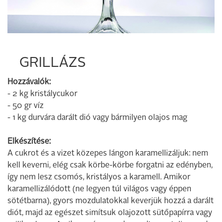
GRILLÁZS
Hozzávalók:
- 2 kg kristálycukor
- 50 gr víz
- 1 kg durvára darált dió vagy bármilyen olajos mag
Elkészítése:
A cukrot és a vizet közepes lángon karamellizáljuk: nem
kell keverni, elég csak körbe-körbe forgatni az edényben,
így nem lesz csomós, kristályos a karamell. Amikor
karamellizálódott (ne legyen túl világos vagy éppen
sötétbarna), gyors mozdulatokkal keverjük hozzá a darált
diót, majd az egészet simítsuk olajozott sütőpapírra vagy