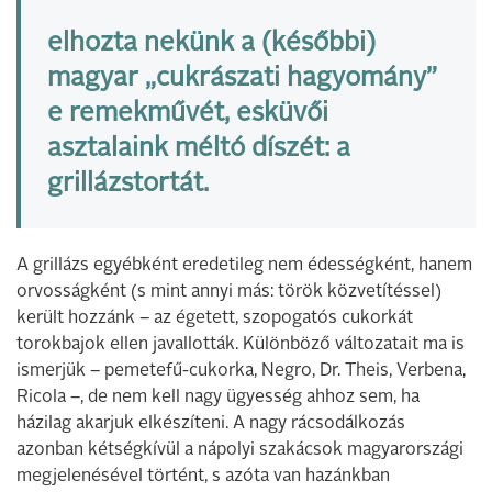
elhozta nekünk a (későbbi)
magyar „cukrászati hagyomány”
e remekművét, esküvői
asztalaink méltó díszét: a
grillázstortát.
A grillázs egyébként eredetileg nem édességként, hanem
orvosságként (s mint annyi más: török közvetítéssel)
került hozzánk – az égetett, szopogatós cukorkát
torokbajok ellen javallották. Különböző változatait ma is
ismerjük – pemetefű-cukorka, Negro, Dr. Theis, Verbena,
Ricola –, de nem kell nagy ügyesség ahhoz sem, ha
házilag akarjuk elkészíteni. A nagy rácsodálkozás
azonban kétségkívül a nápolyi szakácsok magyarországi
megjelenésével történt, s azóta van hazánkban