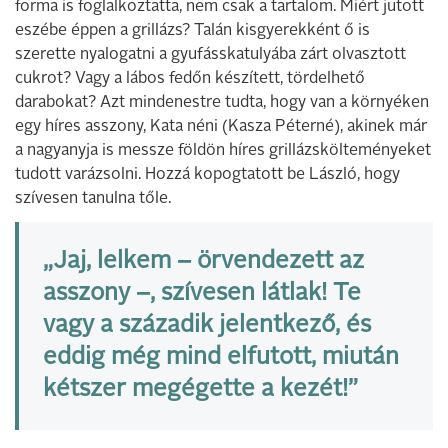
forma is foglalkoztatta, nem csak a tartalom. Miért jutott
eszébe éppen a grillázs? Talán kisgyerekként ő is
szerette nyalogatni a gyufásskatulyába zárt olvasztott
cukrot? Vagy a lábos fedőn készített, tördelhető
darabokat? Azt mindenestre tudta, hogy van a környéken
egy híres asszony, Kata néni (Kasza Péterné), akinek már
a nagyanyja is messze földön híres grillázskölteményeket
tudott varázsolni. Hozzá kopogtatott be László, hogy
szívesen tanulna tőle.
„Jaj, lelkem – örvendezett az
asszony –, szívesen látlak! Te
vagy a századik jelentkező, és
eddig még mind elfutott, miután
kétszer megégette a kezét!”