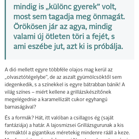
mindig is „különc gyerek” volt,
most sem tagadja meg önmagát.
Örökösen jár az agya, mindig
valami új ötleten töri a fejét, s
ami eszébe jut, azt ki is próbálja.
A dió mellett egyre többféle olajos mag kerül az
„olvasztótégelybe”, de az aszalt gyümölcsöktől sem
idegenkedik, s a színekkel is egyre bátrabban bánik! A
világ színes – miért kellene a grillázskészítőnek
megelégednie a karamellizált cukor egyhangú
barnaságával?
És a formák? Hát, itt valóban a csillagos ég (saját
fantáziája) a határ. A lajosmizsei Grillázsgurunak a kis
formáktól a gigantikus méretekig mindenre rááll a keze.