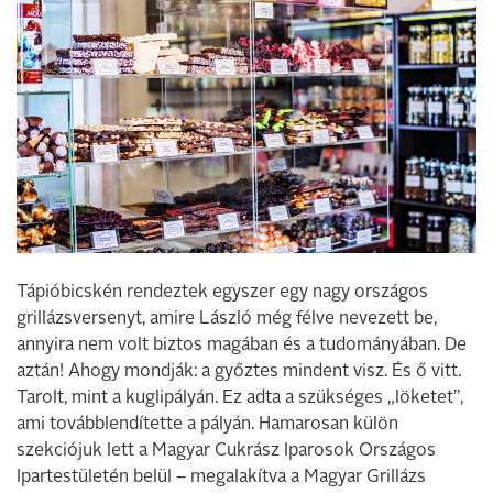
Tápióbicskén rendeztek egyszer egy nagy országos
grillázsversenyt, amire László még félve nevezett be,
annyira nem volt biztos magában és a tudományában. De
aztán! Ahogy mondják: a győztes mindent visz. És ő vitt.
Tarolt, mint a kuglipályán. Ez adta a szükséges „löketet”,
ami továbblendítette a pályán. Hamarosan külön
szekciójuk lett a Magyar Cukrász Iparosok Országos
Ipartestületén belül – megalakítva a Magyar Grillázs