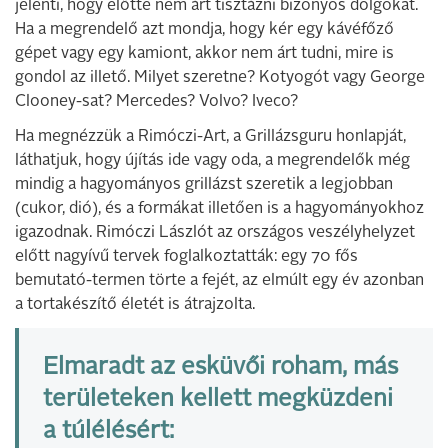
jelenti, hogy előtte nem árt tisztázni bizonyos dolgokat.
Ha a megrendelő azt mondja, hogy kér egy kávéfőző
gépet vagy egy kamiont, akkor nem árt tudni, mire is
gondol az illető. Milyet szeretne? Kotyogót vagy George
Clooney-sat? Mercedes? Volvo? Iveco?
Ha megnézzük a Rimóczi-Art, a Grillázsguru honlapját,
láthatjuk, hogy újítás ide vagy oda, a megrendelők még
mindig a hagyományos grillázst szeretik a legjobban
(cukor, dió), és a formákat illetően is a hagyományokhoz
igazodnak. Rimóczi Lászlót az országos veszélyhelyzet
előtt nagyívű tervek foglalkoztatták: egy 70 fős
bemutató-termen törte a fejét, az elmúlt egy év azonban
a tortakészítő életét is átrajzolta.
Elmaradt az esküvői roham, más
területeken kellett megküzdeni
a túlélésért: