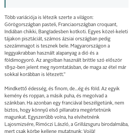
Több variációja is létezik szerte a világon:
Görögországban pasteli, Franciaországban croquant,
Indiában chikki, Bangladesben kotkoti. Egyes közel-keleti
tájakon pisztáciát, számos ázsiai országban pedig
szezámmagot is tesznek bele. Magyarországon a
leggyakrabban használt alapanyag a dió és a
földimogyoró. Az angolban használt brittle szó először
1892-ben jelent meg nyomtatásban, de maga az étel már
sokkal korábban is létezett.”
Mindkettő édesség, és finom, de…ég és föld. Az egyik
kemény és roppan, a másik puha, és megolvad a
szánkban. Ha azonban egy franciával beszélgetünk, nem
biztos, hogy könnyű első pillanatra megértetnünk
magunkat. Egyszerűbb volna, ha elvihetnénk
Lajosmizsére, Rimóczi László, a Grillázsguru birodalmába,
mert csak körbe kellene mutatnunk: Voilà!