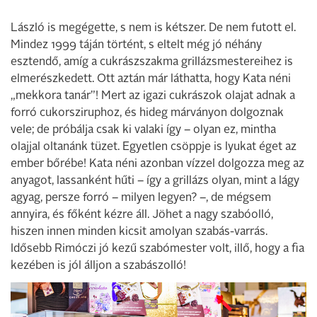
László is megégette, s nem is kétszer. De nem futott el.
Mindez 1999 táján történt, s eltelt még jó néhány
esztendő, amíg a cukrászszakma grillázsmestereihez is
elmerészkedett. Ott aztán már láthatta, hogy Kata néni
„mekkora tanár”! Mert az igazi cukrászok olajat adnak a
forró cukorsziruphoz, és hideg márványon dolgoznak
vele; de próbálja csak ki valaki így – olyan ez, mintha
olajjal oltanánk tüzet. Egyetlen csöppje is lyukat éget az
ember bőrébe! Kata néni azonban vízzel dolgozza meg az
anyagot, lassanként hűti – így a grillázs olyan, mint a lágy
agyag, persze forró – milyen legyen? –, de mégsem
annyira, és főként kézre áll. Jöhet a nagy szabóolló,
hiszen innen minden kicsit amolyan szabás-varrás.
Idősebb Rimóczi jó kezű szabómester volt, illő, hogy a fia
kezében is jól álljon a szabászolló!