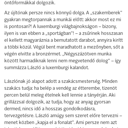
öntőformákkal dolgozik.
Az újítónak persze nincs könnyű dolga. A „szakemberek”
gyakran megtorpannak a munkái előtt: akkor most ez mi
is pontosan?! A luxemburgi világbajnokságon – bizony,
ilyen is van ebben a „sportágban”! – a zsűrinek hosszasan
el kellett magyaráznia a bemutatott darabot, annyira kirítt
a többi közül. Végül bent maradhatott a mezőnyben, sőt a
végén elvitte a bronzérmet. „Négyszázötven munka
között harmadiknak lenni nem megvetendő dolog” – így
summázza László a luxemburgi kalandot.
Lászlónak jó alapot adott a szakácsmesterség. Minden
szakács tudja: ha belép a vendég az étterembe, tizenöt
percen belül meleg ételnek kell lennie a tányérján. Aki
grillázzsal dolgozik, az tudja, hogy az anyag gyorsan
dermed, nincs idő a hosszas gondolkodásra,
tervezgetésre. László amúgy sem szeret előre tervezni –
menet közben „kapja el a fonalat”. Ami persze nem azt