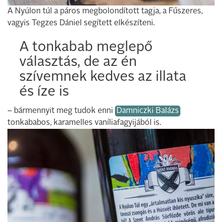
A Nyúlon túl a páros megbolondított tagja, a Fűszeres,
vagyis Tegzes Dániel segített elkészíteni.
A tonkabab meglepő
választás, de az én
szívemnek kedves az illata
és íze is
– bármennyit meg tudok enni
Damniczki Balázs
tonkababos, karamelles vaníliafagyijából is.