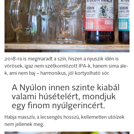
2018-ra is megmaradt a szín, hiszen a nyuszik idén is
vörösek, igaz nem szétkomlózott IPA-k, hanem sima ale-
k, ami nem baj – harmonikus, jól kortyolható sör.
A Nyúlon innen szinte kiabál
valami húsételért, mondjuk
egy finom nyúlgerincért.
Habja masszív, a lecsengés hosszú, kellemetlen utóízek
nem jellenek meg.