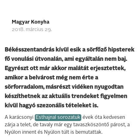
Magyar Konyha
2018. március 29.
Békésszentandrás kívül esik a sörfőző hipsterek
fő vonulási útvonalán, ami egyáltalán nem baj.
Egyrészt ott már akkor malátát erjesztettek,
amikor a belvárost még nem érte a
sörforradalom, másrészt vidéken nyugodtan
készíthetnek az aktuális trendeket figyelmen
kívül hagyó szezonális tételeket is.
A karácsonyi
Esthajnal sorozatuk
évek óta kedvesen
zárja a telet, de tavaly már egy tavaszköszöntő párost, a
Nyúlon innent és Nyúlon túlt is bemutattak.