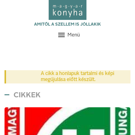
AMITŐL A SZELLEM IS JÓLLAKIK
Menü
Toggle
navigation
A cikk a honlapuk tartalmi és képi
megújulása előtt készült.
CIKKEK