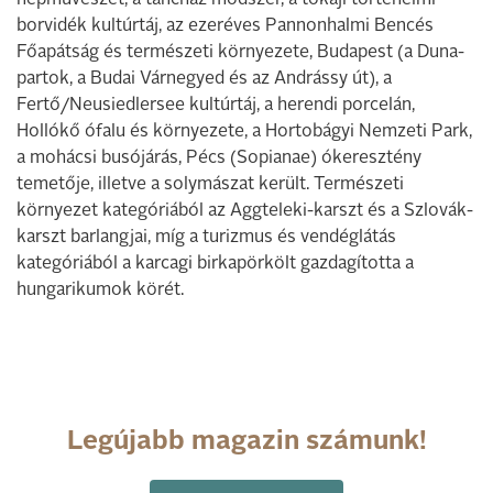
népművészet, a táncház módszer, a tokaji történelmi
borvidék kultúrtáj, az ezeréves Pannonhalmi Bencés
Főapátság és természeti környezete, Budapest (a Duna-
partok, a Budai Várnegyed és az Andrássy út), a
Fertő/Neusiedlersee kultúrtáj, a herendi porcelán,
Hollókő ófalu és környezete, a Hortobágyi Nemzeti Park,
a mohácsi busójárás, Pécs (Sopianae) ókeresztény
temetője, illetve a solymászat került. Természeti
környezet kategóriából az Aggteleki-karszt és a Szlovák-
karszt barlangjai, míg a turizmus és vendéglátás
kategóriából a karcagi birkapörkölt gazdagította a
hungarikumok körét.
Legújabb magazin számunk!