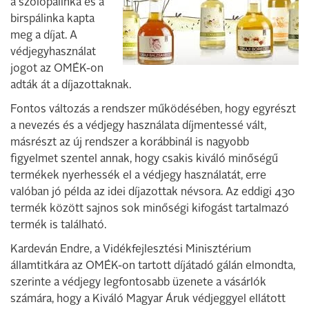
a szőlőpálinka és a
birspálinka kapta
meg a díjat. A
védjegyhasználat
jogot az OMÉK-on
adták át a díjazottaknak.
Fontos változás a rendszer működésében, hogy egyrészt
a nevezés és a védjegy használata díjmentessé vált,
másrészt az új rendszer a korábbinál is nagyobb
figyelmet szentel annak, hogy csakis kiváló minőségű
termékek nyerhessék el a védjegy használatát, erre
valóban jó példa az idei díjazottak névsora. Az eddigi 430
termék között sajnos sok minőségi kifogást tartalmazó
termék is található.
Kardeván Endre, a Vidékfejlesztési Minisztérium
államtitkára az OMÉK-on tartott díjátadó gálán elmondta,
szerinte a védjegy legfontosabb üzenete a vásárlók
számára, hogy a Kiváló Magyar Áruk védjeggyel ellátott