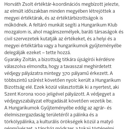
Horváth Zsolt értéktár-koordinációs megbízott jelezte,
az elmúlt időszakban minden megyében létrejöttek a
megyei értéktárak, és az értéktárbizottságok is
működnek. A feltáró munkát segíti a Hungarikum Klub
mozgalom is, ahol magánszemélyek, baráti társaságok és
civil szervezetek kutatják az értékeket, és a helyi és a
megyei értéktárba vagy a hungarikumok gyűjteményébe
delegálják ezeket – tette hozzá.
Gyaraky Zoltán, a bizottság titkára újságírói kérdésre
válaszolva elmondta, hogy a tavasszal meghirdetett
védjegy pályázatra mintegy 370 pályamű érkezett. A
többszintű szűrést követően nyolc került a Hungarikum
Bizottság elé. Ezek közül választották ki a nyertest, aki
Szent Korona 1000 jeligével pályázott. A védjegyet a
védjegyszabályzat elfogadását követően vezetik be.
A Hungarikumok Gyűjteményébe eddig az agrár- és
élelmiszergazdaság területéről a pálinka és a
törkölypálinka, a kulturális örökségek közül a matyó