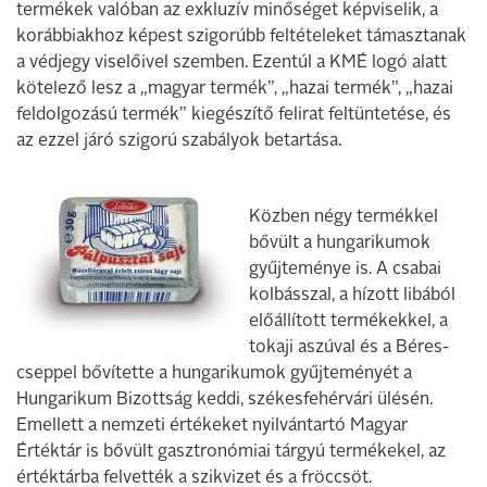
termékek valóban az exkluzív minőséget képviselik, a
korábbiakhoz képest szigorúbb feltételeket támasztanak
a védjegy viselőivel szemben. Ezentúl a KMÉ logó alatt
kötelező lesz a „magyar termék”, „hazai termék”, „hazai
feldolgozású termék” kiegészítő felirat feltüntetése, és
az ezzel járó szigorú szabályok betartása.
Közben négy termékkel
bővült a hungarikumok
gyűjteménye is. A csabai
kolbásszal, a hízott libából
előállított termékekkel, a
tokaji aszúval és a Béres-
cseppel bővítette a hungarikumok gyűjteményét a
Hungarikum Bizottság keddi, székesfehérvári ülésén.
Emellett a nemzeti értékeket nyilvántartó Magyar
Értéktár is bővült gasztronómiai tárgyú termékekel, az
értéktárba felvették a szikvizet és a fröccsöt.