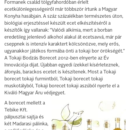
Formanek család tölgyfahordóban érlelt
ecetkülönlegességeiről már többször írtunk a Magyar
Konyha hasábjain. A száz százalékban természetes úton,
biológiai erjesztéssel készült ecet elkészítéséről a
készítők így vallanak: "Valódi alkímia, mert a borban
eredetileg jelenlevő alkohol alakul át ecetsavvá, már pár
cseppnek is intenzív karaktert kölcsönözve, mely erős,
ugyanakkor játékos formába önti a tokaji bor örökségét."
A Tokaji Bodzás Borecet 2012-ben elnyerte az Év
Innovációja díjat. Újabban egyedi ízekkel kísérleteznek,
áfonyás, barackos ecetet is készítenek. Most a Tokaji
borecet tokaji furmintból, Tokaji borecet tokaji
muskotályból, Tokaji borecet tokaji aszúból nyerte el a
Kiváló Magyar Áru védjegyet.
A borecet mellett a
Tebike Kft.
pálpusztai sajtja és
két Madarasi pálinka,