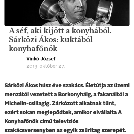
A séf, aki kijött a konyhából.
Sárközi Ákos: kuktából
konyhafőnök
Vinkó József
2019. október 27.
Sárközi Ákos húsz éve szakács. Életútja az üzemi
menzától vezetett a Borkonyháig, a fakanáltól a
Michelin-csillagig. Zárkózott alkatnak tűnt,
ezért sokan meglepődtek, amikor elvállalta A
Konyhafőnök című televíziós
szakácsversenyben az egyik zsűritag szerepét.