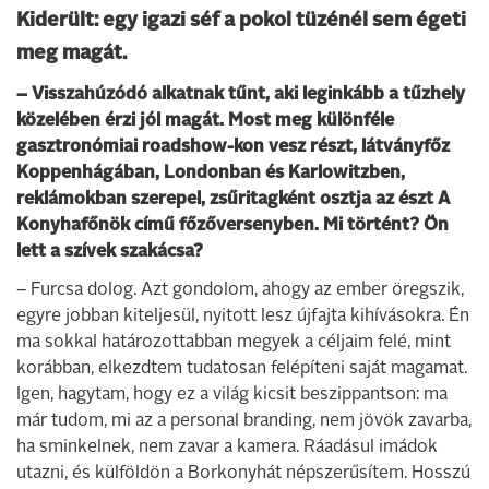
Kiderült: egy igazi séf a pokol tüzénél sem égeti
meg magát.
– Visszahúzódó alkatnak tűnt, aki leginkább a tűzhely
közelében érzi jól magát. Most meg különféle
gasztronómiai roadshow-kon vesz részt, látványfőz
Koppenhágában, Londonban és Karlowitzben,
reklámokban szerepel, zsűritagként osztja az észt A
Konyhafőnök című főzőversenyben. Mi történt? Ön
lett a szívek szakácsa?
– Furcsa dolog. Azt gondolom, ahogy az ember öregszik,
egyre jobban kiteljesül, nyitott lesz újfajta kihívásokra. Én
ma sokkal határozottabban megyek a céljaim felé, mint
korábban, elkezdtem tudatosan felépíteni saját magamat.
Igen, hagytam, hogy ez a világ kicsit beszippantson: ma
már tudom, mi az a personal branding, nem jövök zavarba,
ha sminkelnek, nem zavar a kamera. Ráadásul imádok
utazni, és külföldön a Borkonyhát népszerűsítem. Hosszú