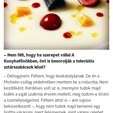
– Nem félt, hogy ha szerepet vállal A
Konyhafőnökben, önt is besorolják a televíziós
sztárszakácsok közé?
– Dehogynem. Féltem, hogy beskatulyáznak. De én a
Michelin-csillag védelmében mentem be a műsorba. Nem
kezdőként. Kérdéses volt az is, mennyire tudok majd
kiállni a saját szakmai érveim mellett, meg tudom-e őrizni
a személyiségemet. Féltem attól is – ami sajnos
bekövetkezett –, hogy nem tudok majd bemenni egy
boltba vásárolni, mert felismernek, mint valami celebet.