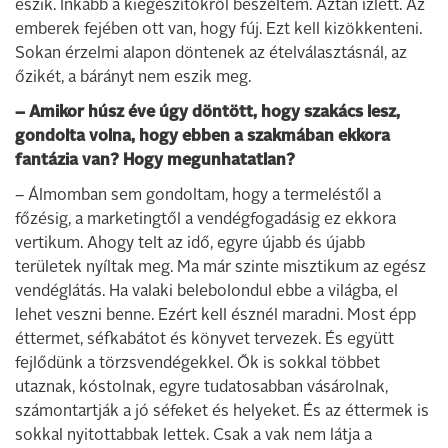
eszik. Inkább a kiegészítőkről beszéltem. Aztán ízlett. Az
emberek fejében ott van, hogy fúj. Ezt kell kizökkenteni.
Sokan érzelmi alapon döntenek az ételválasztásnál, az
őzikét, a bárányt nem eszik meg.
– Amikor húsz éve úgy döntött, hogy szakács lesz,
gondolta volna, hogy ebben a szakmában ekkora
fantázia van? Hogy megunhatatlan?
– Álmomban sem gondoltam, hogy a termeléstől a
főzésig, a marketingtől a vendégfogadásig ez ekkora
vertikum. Ahogy telt az idő, egyre újabb és újabb
területek nyíltak meg. Ma már szinte misztikum az egész
vendéglátás. Ha valaki belebolondul ebbe a világba, el
lehet veszni benne. Ezért kell észnél maradni. Most épp
éttermet, séfkabátot és könyvet tervezek. És együtt
fejlődünk a törzsvendégekkel. Ők is sokkal többet
utaznak, kóstolnak, egyre tudatosabban vásárolnak,
számontartják a jó séfeket és helyeket. És az éttermek is
sokkal nyitottabbak lettek. Csak a vak nem látja a