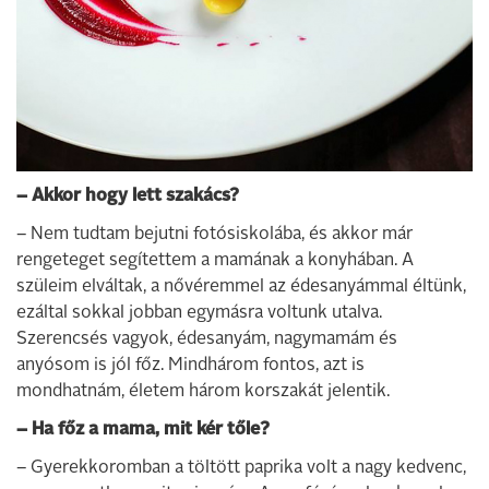
– Akkor hogy lett szakács?
– Nem tudtam bejutni fotósiskolába, és akkor már
rengeteget segítettem a mamának a konyhában. A
szüleim elváltak, a nővéremmel az édesanyámmal éltünk,
ezáltal sokkal jobban egymásra voltunk utalva.
Szerencsés vagyok, édesanyám, nagymamám és
anyósom is jól főz. Mindhárom fontos, azt is
mondhatnám, életem három korszakát jelentik.
– Ha főz a mama, mit kér tőle?
– Gyerekkoromban a töltött paprika volt a nagy kedvenc,