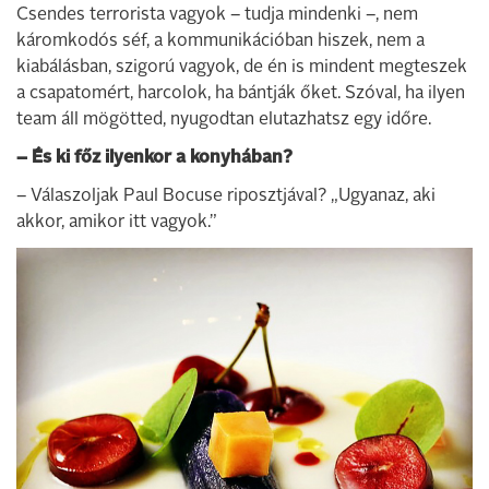
Csendes terrorista vagyok – tudja mindenki –, nem
káromkodós séf, a kommunikációban hiszek, nem a
kiabálásban, szigorú vagyok, de én is mindent megteszek
a csapatomért, harcolok, ha bántják őket. Szóval, ha ilyen
team áll mögötted, nyugodtan elutazhatsz egy időre.
– És ki főz ilyenkor a konyhában?
– Válaszoljak Paul Bocuse riposztjával? „Ugyanaz, aki
akkor, amikor itt vagyok.”