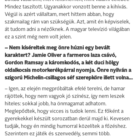
Mindez taszított. Ugyanakkor vonzott benne a kihívás.
Végül is azért vállaltam, mert hittem abban, hogy
szakmailag rám van szükségük. Azt, amit én képviselek,
át tudom adni a nézőknek. A magyar televízió világában
ez a szint még nem volt jelen.
– Nem kíséreltek meg önre húzni egy bevált
karaktert? Jamie Oliver a farmeros laza csávó,
Gordon Ramsay a káromkodós, a két duci hölgy
oldalkocsis motorkerékpárral nyomja. Önre nyilván a
szigorú Michelin-csillagos séf szerepköre illett volna…
– Igen, az elején megpróbáltak efelé terelni, de hamar
rájöttek, hogy nem vagyok jó színész, így nem leszek
hiteles: sokkal jobb, ha önmagamat adhatom.
Meglepődtek, hogy vicces is tudok lenni. Ez főként a
gyerekekkel készült sorozatban derül majd ki. Kevesen
tudják, hogy én mindig humorral közelítek a főzéshez.
Szerintem ez játék és szenvedély, semmi több.