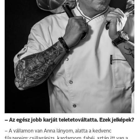
– Az egész jobb karját teletetováltatta. Ezek jelképek?
– A vállamon van Anna lányom, alatta a kedvenc
fűszereim: csillagánizs, kardamom, fahéj, aztán itt van a