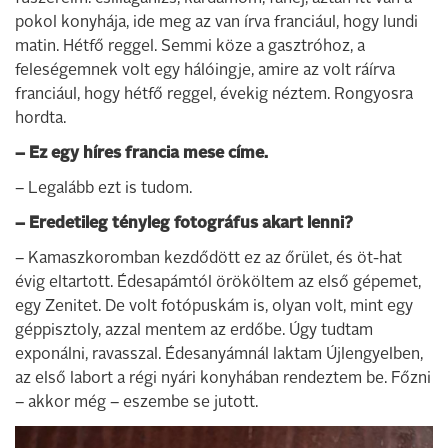
pokol konyhája, ide meg az van írva franciául, hogy lundi
matin. Hétfő reggel. Semmi köze a gasztróhoz, a
feleségemnek volt egy hálóingje, amire az volt ráírva
franciául, hogy hétfő reggel, évekig néztem. Rongyosra
hordta.
– Ez egy híres francia mese címe.
– Legalább ezt is tudom.
– Eredetileg tényleg fotográfus akart lenni?
– Kamaszkoromban kezdődött ez az őrület, és öt-hat
évig eltartott. Édesapámtól örököltem az első gépemet,
egy Zenitet. De volt fotópuskám is, olyan volt, mint egy
géppisztoly, azzal mentem az erdőbe. Úgy tudtam
exponálni, ravasszal. Édesanyámnál laktam Újlengyelben,
az első labort a régi nyári konyhában rendeztem be. Főzni
– akkor még – eszembe se jutott.