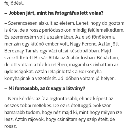
fejlődést.
– Jobban járt, mint ha fotográfus lett volna?
– Szerencsésen alakult az életem. Lehet, hogy dolgoztam
is érte, de a rossz periódusokon mindig felülemelkedtem.
És szerencsém volt a szakmában. Az első főnököm a
menzán egy kitűnő ember volt, Nagy Ferenc. Aztán jött
Bereznay Tamás egy Váci utcai késdobálóban. Majd
szerződtetett Bicsár Attila az Alabárdosban. Bénáztam,
de ott voltam a tűz közelében, magamba szívhattam az
újdonságokat. Aztán felajánlották a Borkonyha
konyhájának a vezetését. Jó időben voltam jó helyen.
– Mi fontosabb, az íz vagy a látvány?
– Nem kérdés: az íz a legfontosabb, ehhez képest az
összes többi mellékes. De ez is ételfüggő. Sokszor
hamarabb tudom, hogy néz majd ki, mint hogy milyen íze
lesz. Aztán rájövök, hogy csináltam egy szép ételt, de
rossz.