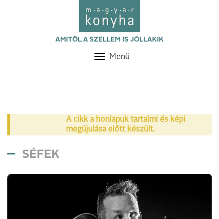
AMITŐL A SZELLEM IS JÓLLAKIK
Menü
Toggle
navigation
A cikk a honlapuk tartalmi és képi
megújulása előtt készült.
SÉFEK