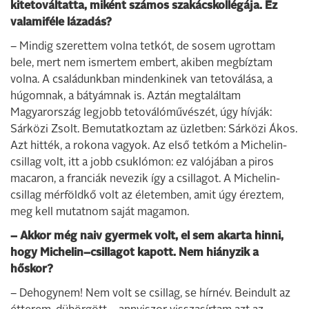
kitetováltatta, miként számos szakácskollégája. Ez
valamiféle lázadás?
– Mindig szerettem volna tetkót, de sosem ugrottam
bele, mert nem ismertem embert, akiben megbíztam
volna. A családunkban mindenkinek van tetoválása, a
húgomnak, a bátyámnak is. Aztán megtaláltam
Magyarország legjobb tetoválóművészét, úgy hívják:
Sárközi Zsolt. Bemutatkoztam az üzletben: Sárközi Ákos.
Azt hitték, a rokona vagyok. Az első tetkóm a Michelin-
csillag volt, itt a jobb csuklómon: ez valójában a piros
macaron, a franciák nevezik így a csillagot. A Michelin-
csillag mérföldkő volt az életemben, amit úgy éreztem,
meg kell mutatnom saját magamon.
– Akkor még naiv gyermek volt, el sem akarta hinni,
hogy Michelin–csillagot kapott. Nem hiányzik a
hőskor?
– Dehogynem! Nem volt se csillag, se hírnév. Beindult az