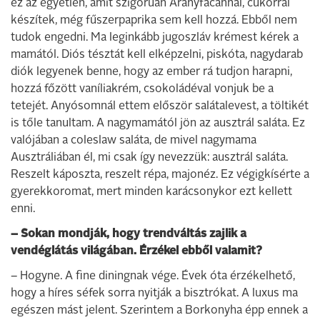
ez az egyetlen, amit szigorúan Aranyfácánnal, cukorral
készítek, még fűszerpaprika sem kell hozzá. Ebből nem
tudok engedni. Ma leginkább jugoszláv krémest kérek a
mamától. Diós tésztát kell elképzelni, piskóta, nagydarab
diók legyenek benne, hogy az ember rá tudjon harapni,
hozzá főzött vaníliakrém, csokoládéval vonjuk be a
tetejét. Anyósomnál ettem először salátalevest, a töltikét
is tőle tanultam. A nagymamától jön az ausztrál saláta. Ez
valójában a coleslaw saláta, de mivel nagymama
Ausztráliában él, mi csak így nevezzük: ausztrál saláta.
Reszelt káposzta, reszelt répa, majonéz. Ez végigkísérte a
gyerekkoromat, mert minden karácsonykor ezt kellett
enni.
– Sokan mondják, hogy trendváltás zajlik a
vendéglátás világában. Érzékel ebből valamit?
– Hogyne. A fine diningnak vége. Évek óta érzékelhető,
hogy a híres séfek sorra nyitják a bisztrókat. A luxus ma
egészen mást jelent. Szerintem a Borkonyha épp ennek a