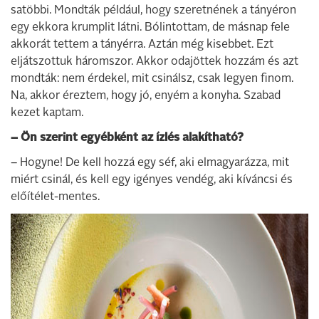
satöbbi. Mondták például, hogy szeretnének a tányéron
egy ekkora krumplit látni. Bólintottam, de másnap fele
akkorát tettem a tányérra. Aztán még kisebbet. Ezt
eljátszottuk háromszor. Akkor odajöttek hozzám és azt
mondták: nem érdekel, mit csinálsz, csak legyen finom.
Na, akkor éreztem, hogy jó, enyém a konyha. Szabad
kezet kaptam.
– Ön szerint egyébként az ízlés alakítható?
– Hogyne! De kell hozzá egy séf, aki elmagyarázza, mit
miért csinál, és kell egy igényes vendég, aki kíváncsi és
előítélet-mentes.