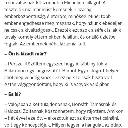
trendváltásnak köszönheti a Michelin-csillagot. A
tesztelők ma már mást keresnek. Lazaság,
emberközpontúság, életöröm, minőség. Minél több
ember engedhesse meg magának, hogy nálunk ebédeljen,
ne csak a kiváltságosak. Érezték ezt azok a séfek is, akik
tavaly komoly éttermekben felálltak és önálló üzletbe
fogtak. Az embernek néha lázadnia kell.
– Ön is lázadt már?
– Persze. Közöltem egyszer, hogy inkább nyitok a
Balatonon egy lángossütőt. Bárhol. Egy eldugott helyen,
ahol még vendég sincs. De ez persze csak hiszti volt.
Aztán végiggondoltam, hogy ki is vagyok valójában.
– És ki?
– Valójában a két tulajdonosnak, Horváth Tamásnak és
Kalocsai Zoltánnak köszönhetem, hogy rájöttem. Amikor
– hét évvel ezelőtt – elkezdtük ezt az éttermet csinálni,
volt egy koncepciójuk. Milyen legyen a hangulat, az étlap,