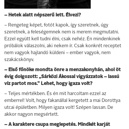
– Hetek alatt népszerű lett. Élvezi?
– Rengeteg képet, fotót kapok, így szeretnek, úgy
szeretnek, a feleségemnek nem is merem megmutatni.
Ezzel együtt kell tudni élni, csak nehéz. Én mindenkinek
próbálok válaszolni, aki nekem ír. Csak konkrét receptet
nem vagyok hajlandó küldeni – ember vagyok, nem
szakácskönyv.
– Első főnöke mondta önre a menzakonyhán, ahol öt
évig dolgozott: „Sárközi Ákossal vigyázzatok – lassú
víz partot mos.” Lehet, hogy igaza volt?
– Teljes mértékben. És én mit harcoltam ezzel az
emberrel! Volt, hogy fakanállal kergetett a mai Dorottya
utcai épületben. Milyen igaza volt! Szépen lassan. De
akkor nagyon megsértett.
– A karaktere csupa meglepetés. Mindkét karját