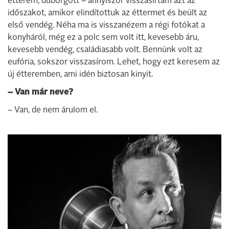
étterem, dübörgött – annyiszor visszasírtam azt az
időszakot, amikor elindítottuk az éttermet és beült az
első vendég. Néha ma is visszanézem a régi fotókat a
konyháról, még ez a polc sem volt itt, kevesebb áru,
kevesebb vendég, családiasabb volt. Bennünk volt az
eufória, sokszor visszasírom. Lehet, hogy ezt keresem az
új étteremben, ami idén biztosan kinyit.
– Van már neve?
– Van, de nem árulom el.