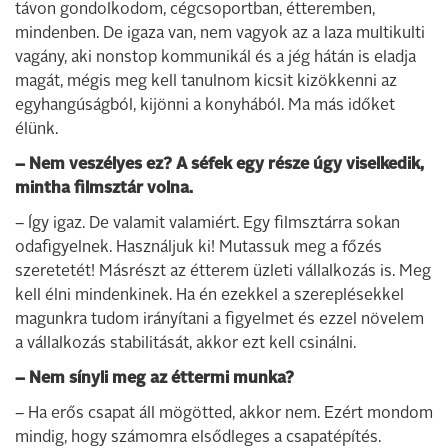
távon gondolkodom, cégcsoportban, étteremben,
mindenben. De igaza van, nem vagyok az a laza multikulti
vagány, aki nonstop kommunikál és a jég hátán is eladja
magát, mégis meg kell tanulnom kicsit kizökkenni az
egyhangúságból, kijönni a konyhából. Ma más időket
élünk.
– Nem veszélyes ez? A séfek egy része úgy viselkedik,
mintha filmsztár volna.
– Így igaz. De valamit valamiért. Egy filmsztárra sokan
odafigyelnek. Használjuk ki! Mutassuk meg a főzés
szeretetét! Másrészt az étterem üzleti vállalkozás is. Meg
kell élni mindenkinek. Ha én ezekkel a szereplésekkel
magunkra tudom irányítani a figyelmet és ezzel növelem
a vállalkozás stabilitását, akkor ezt kell csinálni.
– Nem sínyli meg az éttermi munka?
– Ha erős csapat áll mögötted, akkor nem. Ezért mondom
mindig, hogy számomra elsődleges a csapatépítés.