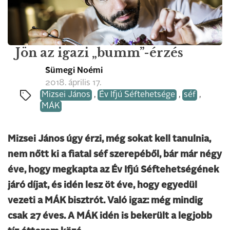
Jön az igazi „bumm”-érzés
Sümegi Noémi
2018. április 17.
Mizsei János
,
Év Ifjú Séftehetsége
,
séf
,
MÁK
Mizsei János úgy érzi, még sokat kell tanulnia,
nem nőtt ki a fiatal séf szerepéből, bár már négy
éve, hogy megkapta az Év Ifjú Séftehetségének
járó díjat, és idén lesz öt éve, hogy egyedül
vezeti a MÁK bisztrót. Való igaz: még mindig
csak 27 éves. A MÁK idén is bekerült a legjobb