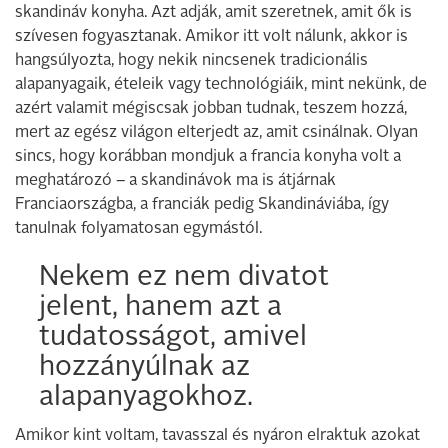
skandináv konyha. Azt adják, amit szeretnek, amit ők is
szívesen fogyasztanak. Amikor itt volt nálunk, akkor is
hangsúlyozta, hogy nekik nincsenek tradicionális
alapanyagaik, ételeik vagy technológiáik, mint nekünk, de
azért valamit mégiscsak jobban tudnak, teszem hozzá,
mert az egész világon elterjedt az, amit csinálnak. Olyan
sincs, hogy korábban mondjuk a francia konyha volt a
meghatározó – a skandinávok ma is átjárnak
Franciaországba, a franciák pedig Skandináviába, így
tanulnak folyamatosan egymástól.
Nekem ez nem divatot
jelent, hanem azt a
tudatosságot, amivel
hozzányúlnak az
alapanyagokhoz.
Amikor kint voltam, tavasszal és nyáron elraktuk azokat