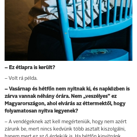
– Ez étlapra is került?
– Volt rá példa.
– Vasárnap és hétfőn nem nyitnak ki, és napközben is
zárva vannak néhány órára. Nem „veszélyes” ez
Magyarországon, ahol elvárás az éttermektől, hogy
folyamatosan nyitva legyenek?
– A vendégeknek azt kell megérteniük, hogy nem azért
zárunk be, mert nincs kedvünk több asztalt kiszolgálni,
hanem mert ez az ő érdekük is. Ha hétfőn kinyitnánk,