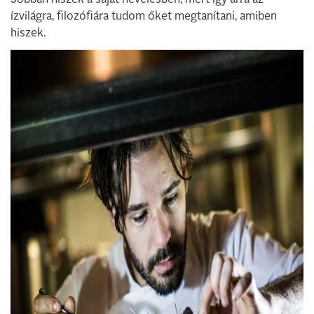
Jobban hiszek a saját nevelésben, mert így arra az
ízvilágra, filozófiára tudom őket megtanítani, amiben
hiszek.