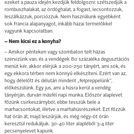
ezeket a pauza idején kezdjük feldolgozni: szétszedjük a
rombuszhalakat, az ördöghalat, a fogast, lecsontozzuk,
leszálkázzuk, porciózzuk. Nem használunk egyébként
sok francia alapanyagot, inkább hazai termelőkkel
vagyunk kapcsolatban.
– Nem kicsi ez a konyha?
– Amikor pénteken vagy szombaton telt házas
szervizünk van, és a vendégek 80 százaléka degusztációs
menüt kér, akkor elérjük a 200-250 tányért, ami sok, és
egy ekkora térben nem könnyű elkészíteni. Ezért van az,
hogy délelőtt és délután mindent „felpreppelünk”,
előkészülünk. Egy jus, ami a húsra kerül a vendég
tányérján, durván másfél napi munka. Először alaplevet
főzünk csirkeszárnyból, ebbe tesszük bele a
marhacsontokat, illetve a marhahúsrészeket. Ezt főzzük
hat órán át, majd leszűrjük, és még négy-öt órán
keresztül redukáljuk. 30-40 liter alapléből 3-4 liter
pecsenyelevet kapunk.