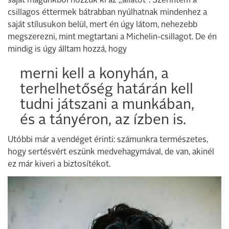
saját magunkból hozzuk ki az „állatot”. Szerintem a
csillagos éttermek bátrabban nyúlhatnak mindenhez a
saját stílusukon belül, mert én úgy látom, nehezebb
megszerezni, mint megtartani a Michelin-csillagot. De én
mindig is úgy álltam hozzá, hogy
merni kell a konyhán, a
terhelhetőség határán kell
tudni játszani a munkában,
és a tányéron, az ízben is.
Utóbbi már a vendéget érinti: számunkra természetes,
hogy sertésvért eszünk medvehagymával, de van, akinél
ez már kiveri a biztosítékot.