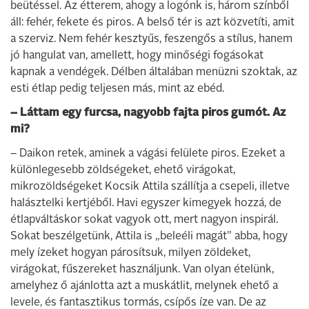
beütéssel. Az étterem, ahogy a logónk is, három színből
áll: fehér, fekete és piros. A belső tér is azt közvetíti, amit
a szerviz. Nem fehér kesztyűs, feszengős a stílus, hanem
jó hangulat van, amellett, hogy minőségi fogásokat
kapnak a vendégek. Délben általában menüzni szoktak, az
esti étlap pedig teljesen más, mint az ebéd.
– Láttam egy furcsa, nagyobb fajta piros gumót. Az
mi?
– Daikon retek, aminek a vágási felülete piros. Ezeket a
különlegesebb zöldségeket, ehető virágokat,
mikrozöldségeket Kocsik Attila szállítja a csepeli, illetve
halásztelki kertjéből. Havi egyszer kimegyek hozzá, de
étlapváltáskor sokat vagyok ott, mert nagyon inspirál.
Sokat beszélgetünk, Attila is „beleéli magát” abba, hogy
mely ízeket hogyan párosítsuk, milyen zöldeket,
virágokat, fűszereket használjunk. Van olyan ételünk,
amelyhez ő ajánlotta azt a muskátlit, melynek ehető a
levele, és fantasztikus tormás, csípős íze van. De az