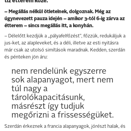
tíz étterem közé.
– Megállás nélkül ötletelnek, dolgoznak. Még az
úgynevezett pauza idején – amikor 3-tól 6-ig zárva az
étterem – sincs megállás itt, a konyhán.
– Délelőtt kezdjük a „pályafelfőzést”, főzzük, redukáljuk a
jus-ket, az alapleveket, és a déli, illetve az esti nyitásra
már csak az utolsó simítások maradnak. Kedden, szerdán
és pénteken jön áru:
nem rendelünk egyszerre
sok alapanyagot, mert nem
túl nagy a
tárolókapacitásunk,
másrészt így tudjuk
megőrizni a frissességüket.
Szerdán érkeznek a francia alapanyagok, jórészt halak, és