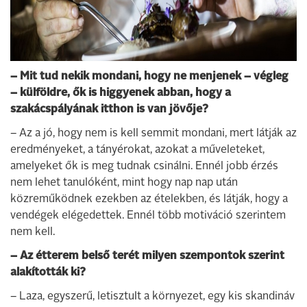
– Mit tud nekik mondani, hogy ne menjenek – végleg
– külföldre, ők is higgyenek abban, hogy a
szakácspályának itthon is van jövője?
– Az a jó, hogy nem is kell semmit mondani, mert látják az
eredményeket, a tányérokat, azokat a műveleteket,
amelyeket ők is meg tudnak csinálni. Ennél jobb érzés
nem lehet tanulóként, mint hogy nap nap után
közreműködnek ezekben az ételekben, és látják, hogy a
vendégek elégedettek. Ennél több motiváció szerintem
nem kell.
– Az étterem belső terét milyen szempontok szerint
alakították ki?
– Laza, egyszerű, letisztult a környezet, egy kis skandináv