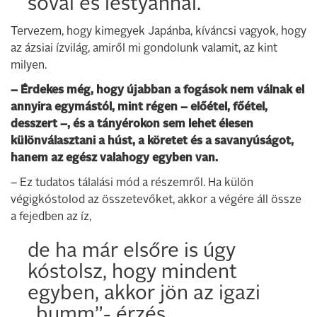
sóval és lestyánnal.
Tervezem, hogy kimegyek Japánba, kíváncsi vagyok, hogy
az ázsiai ízvilág, amiről mi gondolunk valamit, az kint
milyen.
– Érdekes még, hogy újabban a fogások nem válnak el
annyira egymástól, mint régen – előétel, főétel,
desszert –, és a tányérokon sem lehet élesen
különválasztani a húst, a köretet és a savanyúságot,
hanem az egész valahogy egyben van.
– Ez tudatos tálalási mód a részemről. Ha külön
végigkóstolod az összetevőket, akkor a végére áll össze
a fejedben az íz,
de ha már elsőre is úgy
kóstolsz, hogy mindent
egyben, akkor jön az igazi
„bumm”- érzés.