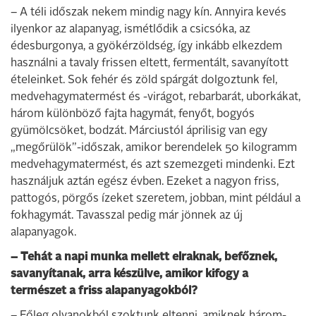
– A téli időszak nekem mindig nagy kín. Annyira kevés
ilyenkor az alapanyag, ismétlődik a csicsóka, az
édesburgonya, a gyökérzöldség, így inkább elkezdem
használni a tavaly frissen eltett, fermentált, savanyított
ételeinket. Sok fehér és zöld spárgát dolgoztunk fel,
medvehagymatermést és -virágot, rebarbarát, uborkákat,
három különböző fajta hagymát, fenyőt, bogyós
gyümölcsöket, bodzát. Márciustól áprilisig van egy
„megőrülök”-időszak, amikor berendelek 50 kilogramm
medvehagymatermést, és azt szemezgeti mindenki. Ezt
használjuk aztán egész évben. Ezeket a nagyon friss,
pattogós, pörgős ízeket szeretem, jobban, mint például a
fokhagymát. Tavasszal pedig már jönnek az új
alapanyagok.
– Tehát a napi munka mellett elraknak, befőznek,
savanyítanak, arra készülve, amikor kifogy a
természet a friss alapanyagokból?