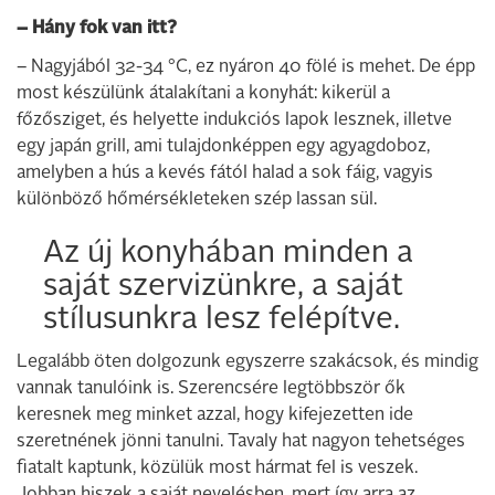
– Hány fok van itt?
– Nagyjából 32-34 °C, ez nyáron 40 fölé is mehet. De épp
most készülünk átalakítani a konyhát: kikerül a
főzősziget, és helyette indukciós lapok lesznek, illetve
egy japán grill, ami tulajdonképpen egy agyagdoboz,
amelyben a hús a kevés fától halad a sok fáig, vagyis
különböző hőmérsékleteken szép lassan sül.
Az új konyhában minden a
saját szervizünkre, a saját
stílusunkra lesz felépítve.
Legalább öten dolgozunk egyszerre szakácsok, és mindig
vannak tanulóink is. Szerencsére legtöbbször ők
keresnek meg minket azzal, hogy kifejezetten ide
szeretnének jönni tanulni. Tavaly hat nagyon tehetséges
fiatalt kaptunk, közülük most hármat fel is veszek.