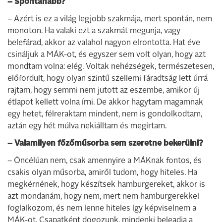
– Spontánabb?
– Azért is ez a világ legjobb szakmája, mert spontán, nem
monoton. Ha valaki ezt a szakmát megunja, vagy
belefárad, akkor az valahol nagyon elrontotta. Hat éve
csináljuk a MÁK-ot, és egyszer sem volt olyan, hogy azt
mondtam volna: elég. Voltak nehézségek, természetesen,
előfordult, hogy olyan szintű szellemi fáradtság lett úrrá
rajtam, hogy semmi nem jutott az eszembe, amikor új
étlapot kellett volna írni. De akkor hagytam magamnak
egy hetet, félreraktam mindent, nem is gondolkodtam,
aztán egy hét múlva nekiálltam és megírtam.
– Valamilyen főzőműsorba sem szeretne bekerülni?
– Öncélúan nem, csak amennyire a MÁKnak fontos, és
csakis olyan műsorba, amiről tudom, hogy hiteles. Ha
megkérnének, hogy készítsek hamburgereket, akkor is
azt mondanám, hogy nem, mert nem hamburgerekkel
foglalkozom, és nem lenne hiteles így képviselnem a
MÁK-ot. Csapatként dogozunk, mindenki beleadja a