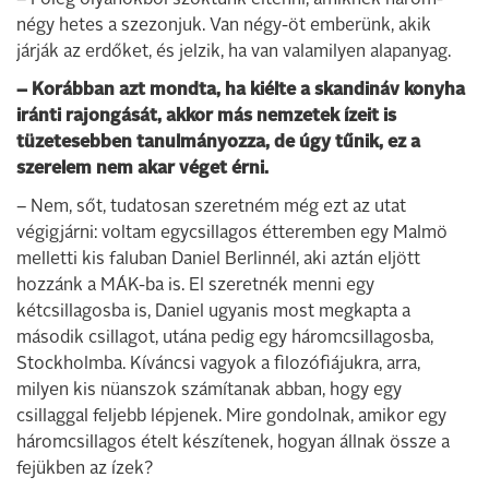
– Főleg olyanokból szoktunk eltenni, amiknek három-
négy hetes a szezonjuk. Van négy-öt emberünk, akik
járják az erdőket, és jelzik, ha van valamilyen alapanyag.
– Korábban azt mondta, ha kiélte a skandináv konyha
iránti rajongását, akkor más nemzetek ízeit is
tüzetesebben tanulmányozza, de úgy tűnik, ez a
szerelem nem akar véget érni.
– Nem, sőt, tudatosan szeretném még ezt az utat
végigjárni: voltam egycsillagos étteremben egy Malmö
melletti kis faluban Daniel Berlinnél, aki aztán eljött
hozzánk a MÁK-ba is. El szeretnék menni egy
kétcsillagosba is, Daniel ugyanis most megkapta a
második csillagot, utána pedig egy háromcsillagosba,
Stockholmba. Kíváncsi vagyok a filozófiájukra, arra,
milyen kis nüanszok számítanak abban, hogy egy
csillaggal feljebb lépjenek. Mire gondolnak, amikor egy
háromcsillagos ételt készítenek, hogyan állnak össze a
fejükben az ízek?