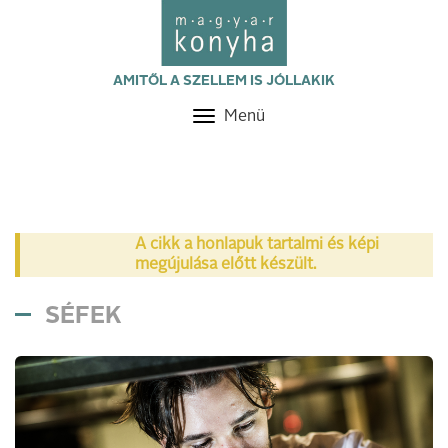
AMITŐL A SZELLEM IS JÓLLAKIK
Menü
Toggle
navigation
A cikk a honlapuk tartalmi és képi
megújulása előtt készült.
SÉFEK