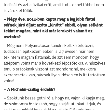
tudását és azt a fizikai erőt, amit tud – ennél többet nem
is várok el tőlük.
– Négy éve, 2014-ben kapta meg a legjobb fiatal
séfnek járó díjat: azóta „kinőtt” ebből, olyan séfként
tekint magára, mint aki már lerakott valamit az
asztalra?
– Még nem. Folyamatosan tanulni kell, kísérletezni,
tudatosan építkezem ebben is. 27 évesen már nem
tekintem magam fiatalnak, de azt sem mondom, hogy
átléptem volna már a következő lépcsőfokra. A húszéves
tanuló srácoknak viszont azt mondom: hú, mekkora
szerencsétek van, bárcsak ilyen idősen én is itt tartottam
volna!
– A Michelin-csillag érdekli?
– Szoktunk beszélgetni róla, hogy na, vajon ki kapja meg,
de számomra fontosabb, hogy a saját utunkat járjuk, és