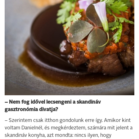
– Nem fog idővel lecsengeni a skandináv
gasztronómia divatja?
– Szerintem csak itthon gondolunk erre így. Amikor kint
voltam Danielnél, és megkérdeztem, számára mit jelent a
skandináv konyha, azt mondta: nincs ilyen, hogy