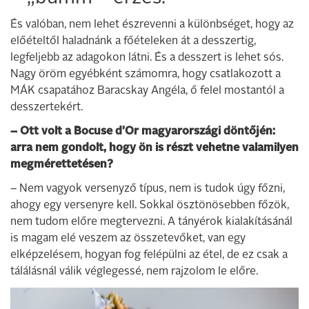
És valóban, nem lehet észrevenni a különbséget, hogy az
előételtől haladnánk a főételeken át a desszertig,
legfeljebb az adagokon látni. És a desszert is lehet sós.
Nagy öröm egyébként számomra, hogy csatlakozott a
MÁK csapatához Baracskay Angéla, ő felel mostantól a
desszertekért.
– Ott volt a Bocuse d’Or magyarországi döntőjén:
arra nem gondolt, hogy ön is részt vehetne valamilyen
megmérettetésen?
– Nem vagyok versenyző típus, nem is tudok úgy főzni,
ahogy egy versenyre kell. Sokkal ösztönösebben főzök,
nem tudom előre megtervezni. A tányérok kialakításánál
is magam elé veszem az összetevőket, van egy
elképzelésem, hogyan fog felépülni az étel, de ez csak a
tálálásnál válik véglegessé, nem rajzolom le előre.