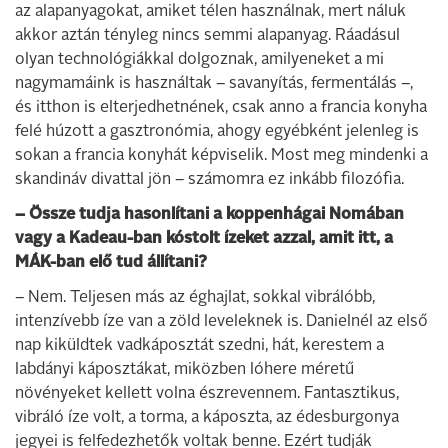
az alapanyagokat, amiket télen használnak, mert náluk
akkor aztán tényleg nincs semmi alapanyag. Ráadásul
olyan technológiákkal dolgoznak, amilyeneket a mi
nagymamáink is használtak – savanyítás, fermentálás –,
és itthon is elterjedhetnének, csak anno a francia konyha
felé húzott a gasztronómia, ahogy egyébként jelenleg is
sokan a francia konyhát képviselik. Most meg mindenki a
skandináv divattal jön – számomra ez inkább filozófia.
– Össze tudja hasonlítani a koppenhágai Nomában
vagy a Kadeau-ban kóstolt ízeket azzal, amit itt, a
MÁK-ban elő tud állítani?
– Nem. Teljesen más az éghajlat, sokkal vibrálóbb,
intenzívebb íze van a zöld leveleknek is. Danielnél az első
nap kiküldtek vadkáposztát szedni, hát, kerestem a
labdányi káposztákat, miközben lóhere méretű
növényeket kellett volna észrevennem. Fantasztikus,
vibráló íze volt, a torma, a káposzta, az édesburgonya
jegyei is felfedezhetők voltak benne. Ezért tudják