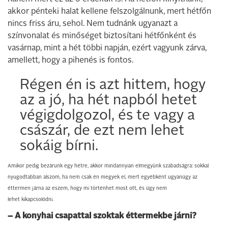
akkor pénteki halat kellene felszolgálnunk, mert hétfőn
nincs friss áru, sehol. Nem tudnánk ugyanazt a
színvonalat és minőséget biztosítani hétfőnként és
vasárnap, mint a hét többi napján, ezért vagyunk zárva,
amellett, hogy a pihenés is fontos.
Régen én is azt hittem, hogy
az a jó, ha hét napból hetet
végigdolgozol, és te vagy a
császár, de ezt nem lehet
sokáig bírni.
Amikor pedig bezárunk egy hétre, akkor mindannyian elmegyünk szabadságra: sokkal
nyugodtabban alszom, ha nem csak én megyek el, mert egyébként ugyanúgy az
éttermen járna az eszem, hogy mi történhet most ott, és úgy nem
lehet kikapcsolódni.
– A konyhai csapattal szoktak éttermekbe járni?