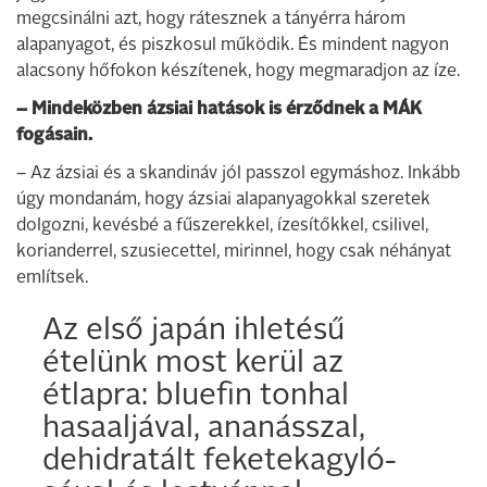
megcsinálni azt, hogy rátesznek a tányérra három
alapanyagot, és piszkosul működik. És mindent nagyon
alacsony hőfokon készítenek, hogy megmaradjon az íze.
– Mindeközben ázsiai hatások is érződnek a MÁK
fogásain.
– Az ázsiai és a skandináv jól passzol egymáshoz. Inkább
úgy mondanám, hogy ázsiai alapanyagokkal szeretek
dolgozni, kevésbé a fűszerekkel, ízesítőkkel, csilivel,
korianderrel, szusiecettel, mirinnel, hogy csak néhányat
említsek.
Az első japán ihletésű
ételünk most kerül az
étlapra: bluefin tonhal
hasaaljával, ananásszal,
dehidratált feketekagyló-