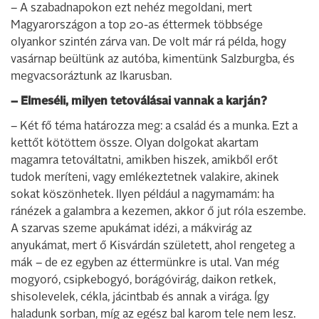
– A szabadnapokon ezt nehéz megoldani, mert
Magyarországon a top 20-as éttermek többsége
olyankor szintén zárva van. De volt már rá példa, hogy
vasárnap beültünk az autóba, kimentünk Salzburgba, és
megvacsoráztunk az Ikarusban.
– Elmeséli, milyen tetoválásai vannak a karján?
– Két fő téma határozza meg: a család és a munka. Ezt a
kettőt kötöttem össze. Olyan dolgokat akartam
magamra tetováltatni, amikben hiszek, amikből erőt
tudok meríteni, vagy emlékeztetnek valakire, akinek
sokat köszönhetek. Ilyen például a nagymamám: ha
ránézek a galambra a kezemen, akkor ő jut róla eszembe.
A szarvas szeme apukámat idézi, a mákvirág az
anyukámat, mert ő Kisvárdán született, ahol rengeteg a
mák – de ez egyben az éttermünkre is utal. Van még
mogyoró, csipkebogyó, borágóvirág, daikon retkek,
shisolevelek, cékla, jácintbab és annak a virága. Így
haladunk sorban, míg az egész bal karom tele nem lesz.