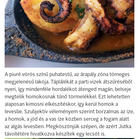
A piuré vörös színű puhatestű, az árapály zóna tömeges
megjelenésű lakója. Táplálékát a parti vizek átszűréséből
nyeri, így mindenféle hordalékot átenged magán, belseje
megtelik homokosnak tűnő törmelékkel. Ezt lehetetlen
alaposan kimosni elkészítéskor, így kerül homok a
levesbe. Szubjektív véleményem szerint borzalmas az íze,
a homok, a jód és a vas íze közben serceg a fogam alatt
az algás levesben. Megköszönjük szépen, de azért Jutka
távollétére hivatkozva készítek egy lecsót is.