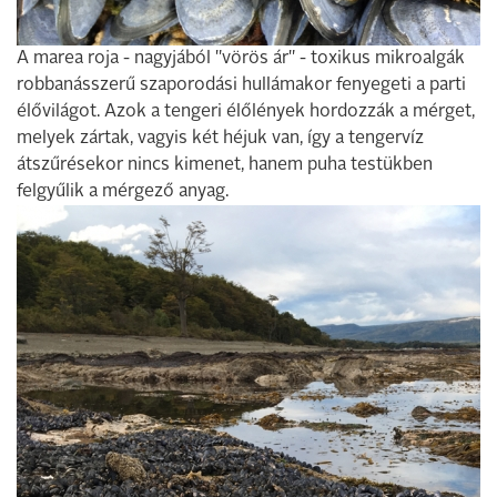
A marea roja - nagyjából "vörös ár" - toxikus mikroalgák
robbanásszerű szaporodási hullámakor fenyegeti a parti
élővilágot. Azok a tengeri élőlények hordozzák a mérget,
melyek zártak, vagyis két héjuk van, így a tengervíz
átszűrésekor nincs kimenet, hanem puha testükben
felgyűlik a mérgező anyag.