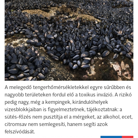
A melegedő tengerhőmérsékletekkel egyre sűrűbben és
nagyobb területeken fordul elő a toxikus invázió. A rizikó
pedig nagy, még a kempingek, kirándulóhelyek
vizesblokkjaiban is figyelmeztetnek, tájékoztatnak: a
sütés-főzés nem pusztítja el a mérgeket, az alkohol, ecet,
citromsav nem semlegesíti, hanem segíti azok
felszívódását.