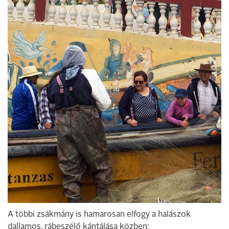
A többi zsákmány is hamarosan elfogy a halászok
dallamos, rábeszélő kántálása közben: