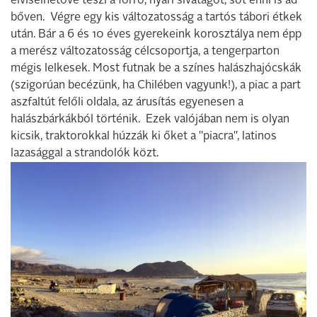
elviselhetővé teszi a forró, nyári sivatagot, sőt enni is ad
bőven. Végre egy kis változatosság a tartós tábori étkek
után. Bár a 6 és 10 éves gyerekeink korosztálya nem épp
a merész változatosság célcsoportja, a tengerparton
mégis lelkesek. Most futnak be a színes halászhajócskák
(szigorúan becézünk, ha Chilében vagyunk!), a piac a part
aszfaltút felőli oldala, az árusítás egyenesen a
halászbárkákból történik. Ezek valójában nem is olyan
kicsik, traktorokkal húzzák ki őket a "piacra", latinos
lazasággal a strandolók közt.