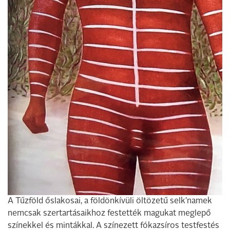
A Tűzföld őslakosai, a földönkívüli öltözetű selk'namek
nemcsak szertartásaikhoz festették magukat meglepő
színekkel és mintákkal. A színezett fókazsíros testfestés