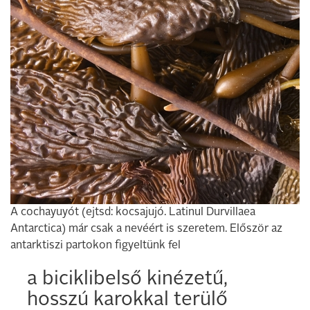
A cochayuyót (ejtsd: kocsajujó. Latinul Durvillaea
Antarctica) már csak a nevéért is szeretem. Először az
antarktiszi partokon figyeltünk fel
a biciklibelső kinézetű,
hosszú karokkal terülő