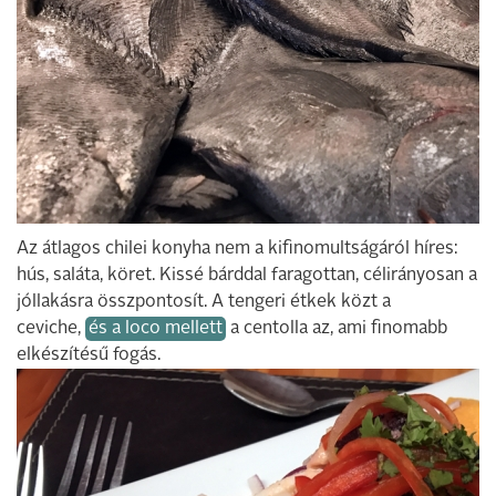
Az átlagos chilei konyha nem a kifinomultságáról híres:
hús, saláta, köret. Kissé bárddal faragottan, célirányosan a
jóllakásra összpontosít. A tengeri étkek közt a
ceviche,
és a loco mellett
a centolla az, ami finomabb
elkészítésű fogás.