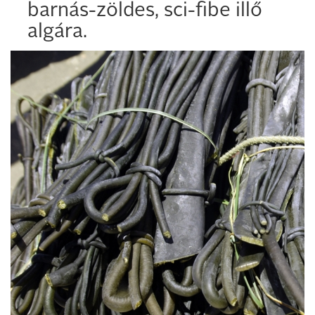
barnás-zöldes, sci-fibe illő
algára.