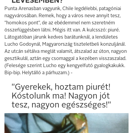
LEVESEMBEN?
Punta Arenasban vagyunk, Chile legdélebbi, patagóniai
nagyvárosában. Remek, hogy a város neve annyit tesz,
"homokos pont", de az ebédemmel nem szeretném
összefüggésben látni. Mégis itt van. A kulcsszó: piuré.
Látogatóban járunk kedves barátunknál, a lendületes
Lucho Godoynál, Magyarország tiszteletbeli konzuljánál.
Az utcán sétálva meglát valamit, átszalad az úton, nagyon
gesztikulál, aztán egy csomaggal a kezében visszaszalad.
(Felesége szerint Lucho egy kengyelfutó gyalogkakukk.
Bip-bip. Helytálló a párhuzam.) -
"Gyerekek, hoztam piurét!
Kóstolunk ma! Nagyon jót
tesz, nagyon egészséges!"