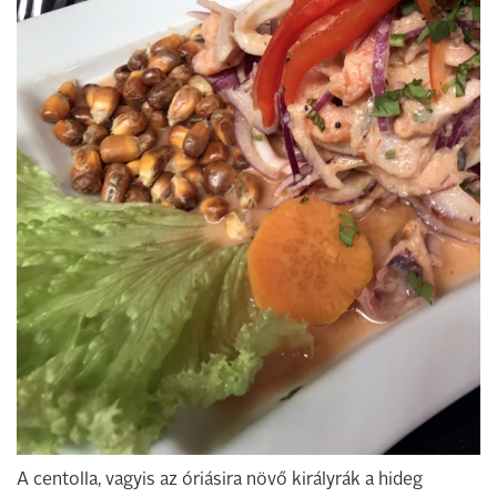
A centolla, vagyis az óriásira növő királyrák a hideg