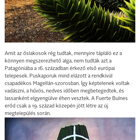
Amit az őslakosok rég tudtak, mennyire tápláló ez a
könnyen megszerezhető alga, nem tudták azt a
Patagóniába a 16. században érkező első európai
telepesek. Puskaporuk mind elázott a rendkívül
csapadékos Magellán-szorosban. Így képtelenek voltak
vadászni, a hűvös, nedves időben megbetegedtek, és
lassanként elgyengülve éhen vesztek. A Fuerte Bulnes
erőd csak a 19. század közepén jött létre az új
megtelepülés során.