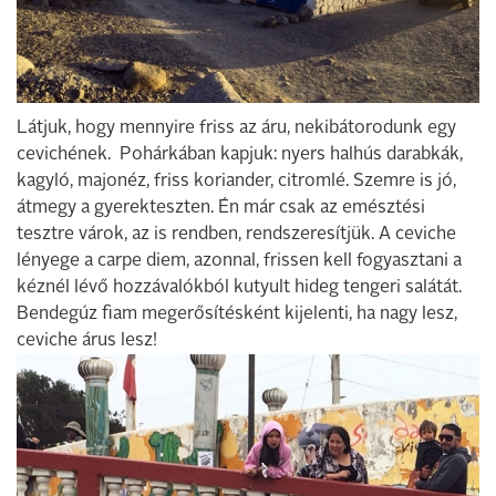
Látjuk, hogy mennyire friss az áru, nekibátorodunk egy
cevichének. Pohárkában kapjuk: nyers halhús darabkák,
kagyló, majonéz, friss koriander, citromlé. Szemre is jó,
átmegy a gyerekteszten. Én már csak az emésztési
tesztre várok, az is rendben, rendszeresítjük. A ceviche
lényege a carpe diem, azonnal, frissen kell fogyasztani a
kéznél lévő hozzávalókból kutyult hideg tengeri salátát.
Bendegúz fiam megerősítésként kijelenti, ha nagy lesz,
ceviche árus lesz!