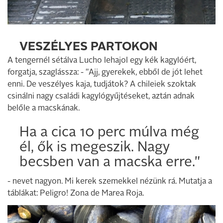
VESZÉLYES PARTOKON
A tengernél sétálva Lucho lehajol egy kék kagylóért,
forgatja, szaglássza: - "Ajj, gyerekek, ebből de jót lehet
enni. De veszélyes kaja, tudjátok? A chileiek szoktak
csinálni nagy családi kagylógyűjtéseket, aztán adnak
belőle a macskának.
Ha a cica 10 perc múlva még
él, ők is megeszik. Nagy
becsben van a macska erre."
- nevet nagyon. Mi kerek szemekkel nézünk rá. Mutatja a
táblákat: Peligro! Zona de Marea Roja.