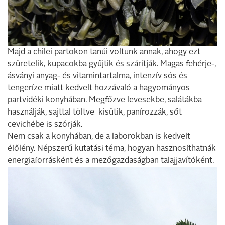
Majd a chilei partokon tanúi voltunk annak, ahogy ezt
szüretelik, kupacokba gyűjtik és szárítják. Magas fehérje-,
ásványi anyag- és vitamintartalma, intenzív sós és
tengeríze miatt kedvelt hozzávaló a hagyományos
partvidéki konyhában. Megfőzve levesekbe, salátákba
használják, sajttal töltve kisütik, panírozzák, sőt
cevichébe is szórják.
Nem csak a konyhában, de a laborokban is kedvelt
élőlény. Népszerű kutatási téma, hogyan hasznosíthatnák
energiaforrásként és a mezőgazdaságban talajjavítóként.