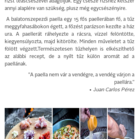
rizst teáscsészével adagoljuk. Egy csésze rizshez kétszer
annyi alaplére van szükség, plusz még egycsészényire.
A balatonszepezdi paella egy 15 fős paellerában fő, a tűz
meggyfahasábokon égett, a főzést parázson kezdte a ház
ura. A paellerát ráhelyezte a rácsra, vízzel felöntötte,
kiegyensúlyozta, majd kitörölte. Minden műveletet a tűz
fölött végzett.Természetesen tűzhelyen is elkészíthető
az alábbi recept, de a nyílt tűz külön aromát ad a
paellának.
"A paella nem vár a vendégre, a vendég várjon a
paellára."
• J
uan Carlos Pérez