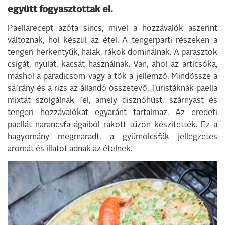
együtt fogyasztottak el.
Paellarecept azóta sincs, mivel a hozzávalók aszerint
változnak, hol készül az étel. A tengerparti részeken a
tengeri herkentyűk, halak, rákok dominálnak. A parasztok
csigát, nyulat, kacsát használnak. Van, ahol az articsóka,
máshol a paradicsom vagy a tök a jellemző. Mindössze a
sáfrány és a rizs az állandó összetevő. Turistáknak paella
mixtát szolgálnak fel, amely disznóhúst, szárnyast és
tengeri hozzávalókat egyaránt tartalmaz. Az eredeti
paellát narancsfa ágaiból rakott tűzön készítették. Ez a
hagyomány megmaradt, a gyümölcsfák jellegzetes
aromát és illatot adnak az ételnek.