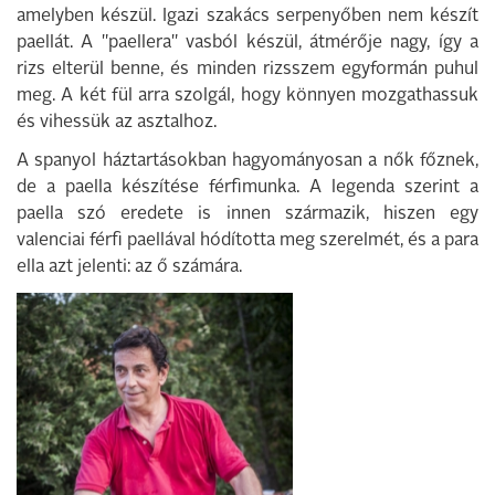
amelyben készül. Igazi szakács serpenyőben nem készít
paellát. A "paellera" vasból készül, átmérője nagy, így a
rizs elterül benne, és minden rizsszem egyformán puhul
meg. A két fül arra szolgál, hogy könnyen mozgathassuk
és vihessük az asztalhoz.
A spanyol háztartásokban hagyományosan a nők főznek,
de a paella készítése férfimunka. A legenda szerint a
paella szó eredete is innen származik, hiszen egy
valenciai férfi paellával hódította meg szerelmét, és a para
ella azt jelenti: az ő számára.