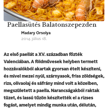
Paellasütés Balatonszepezden
Madary Orsolya
2014. július 18.
Az első paellát a XV. században főzték
Valenciában. A földművesek helyben termett
hozzávalókból akartak gyorsan ételt készíteni,
és mivel mezei nyúl, szárnyasok, friss zöldségek,
rizs, olívaolaj és sáfrány mind volt a közelben,
megszületett a paella. Narancságakból raktak
tüzet, és lassú tűzön készítették el a rizses
fogást, amelyet mindig munka után, délután,