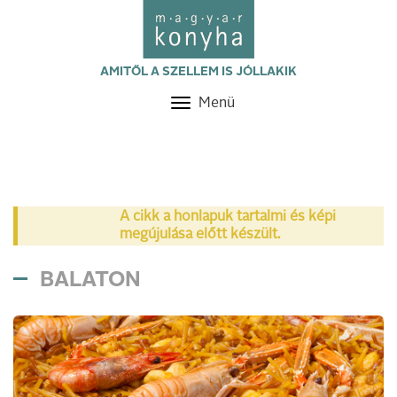
AMITŐL A SZELLEM IS JÓLLAKIK
Menü
Toggle
navigation
A cikk a honlapuk tartalmi és képi
megújulása előtt készült.
BALATON