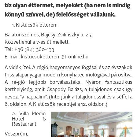
tíz olyan éttermet, melyekért (ha nem is mindig
könnyű szívvel, de) felelősséget vállalunk.
1. Kistücsök étterem
Balatonszemes, Bajcsy-Zsilinszky u. 25.
Közvetlenül a 7-es út mellett.
Tel.: +36 (84) 360-133
E-mail: kistucsoketterem@t-online.hu
A vidék ízei. A régió hagyományos fogásai és az évszakok
friss alapanyagai modern konyhatechnológiával párosítva.
A ré-gió legjobb borválasztéka. Nyáron fantasz­tikus
kerthelyiség, amit Csapody Balázs, a tulajdonos csak így
nevez: "a nappalim". (Interjúnk a tulajdonossal és a séffel a
6. oldalon. A Kistücsök receptjei a 12. ol­dalon.)
2. Villa Medici
Hotel &
Restaurant
Veszprém,