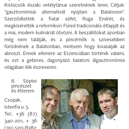
Kistücsök észa­ki vetélytársai szeretnének lenni. Céljuk:
"gasztronómiai alternatívát nyújtani a Balatonon".
Szerződtették a fiatal séfet, Ruga Endrét, és
megkísérelték a reform­kori Füred tradicionális étlapját és
a mai, modern kulináriát ötvözni. A beszállítókat azonban
még nem találják, és a pincér­nők is szívesebben
fürödnének a Balaton­ban, mintsem hogy kivasalják az
abroszt. Ennek ellenére az Eszenciában történik valami,
és ezt a gebines, dagonyázó ba­latoni álgasztronómia
világában illik ész­revenni.
8. Söptei
pincészet
és étterem
Csopak,
Istenfia u. 5.
Tel.: +36 (87)
340-201, + 36
(30) 520-8382