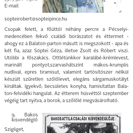
E-mail:
sopteirobert@sopteipince.hu
Csopak felett, a főúttól néhány percre a Pécselyi-
medencében fekvő családi bo­rászatot és éttermet -
ahogy ez a Bala­ton-parton másutt is megszokott - apa és
két fia, azaz Söptei Géza, illetve Zsolt és Róbert viszi.
Utóbbi a főszakács. Ott­létünkkor karalábé-krémlevest,
marinált pontyot,szarvashátszínt mákos-krumplis
nudlival, epres tiramisut, valamint tartósí­tószer nélkül
készült szűretlen szőlőlevet, elegáns sárgamuskotályt
kínáltak. Igyek­vő, becsületes konyha, hamisítatlan Bala­
ton-felvidéki hangulat. Az étterem húsvét­tól szeptember
végéig tart nyitva, a borok, a szőlőlé megvásárolható.
9. Bakos
kisvendéglő
Szigliget,