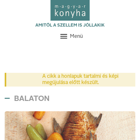
AMITŐL A SZELLEM IS JÓLLAKIK
Menü
Toggle
navigation
A cikk a honlapuk tartalmi és képi
megújulása előtt készült.
BALATON