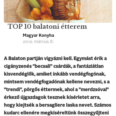
TOP 10 balatoni étterem
Magyar Konyha
2012. március 8.
A Balaton partján vigyázni kell. Egymást érik a
cigányzenés "becsali" csárdák, a fantáziátlan
kisvendéglők, amiket inkább vendégfogónak,
mintsem vendégfogadónak kellene nevezni, s a
"trendi", pörgős éttermek, ahol a "merdzsóval"
érkező újgazdagok tesznek kísérletet arra,
hogy kiejtsék a bersagliere laska nevet. Számos
kudarc ellenére megkíséreltünk összegyűjteni