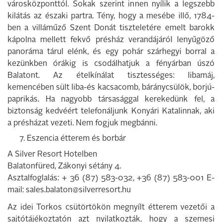
városközponttól. So­kak szerint innen nyílik a legszebb
kilátás az északi partra. Tény, hogy a mesébe illő, 1784-
ben a villáműző Szent Donát tiszte­letére emelt barokk
kápolna mellett fek­vő présház verandájáról lenyűgöző
pano­ráma tárul elénk, és egy pohár szárhegyi borral a
kezünkben órákig is csodálhatjuk a fényárban úszó
Balatont. Az ételkínálat tisztességes: libamáj,
kemencében sült liba-és kacsacomb, báránycsülök, borjú­
paprikás. Ha nagyobb társasággal kereke­dünk fel, a
biztonság kedvéért telefonál­junk Konyári Katalinnak, aki
a présházat vezeti. Nem fogjuk megbánni.
7. Eszencia étterem és borbár
A Silver Resort Hotelben
Balatonfüred, Zákonyi sétány 4.
Asztalfoglalás: + 36 (87) 583-032, +36 (87) 583-001 E-
mail: sales.balaton@silverresort.hu
Az idei Torkos csütörtökön megnyílt étte­rem vezetői a
sajtótájékoztatón azt nyi­latkozták, hogy a szemesi