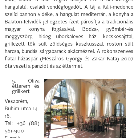
felől, akkor a falu végén találjuk ezt a bensőséges
hangulatú, csa­ládi vendégfogadót. A táj a Káli-medence
szelíd pannon vidéke, a hangulat mediter­rán, a konyha a
Balaton-felvidék jellegze­tes ízeit párosítja a tradicionális
magyar konyha fogásaival. Bodza-, gyömbér-és
meggyszörp, hideg uborkaleves házi kecskesajttal,
grillezett tök sült zöldséges kuszkusszal, roston sült
harcsa, bundás sárgabarack akácmézzel. A rokonszenves
fiatal házaspár (Mészáros György és Zakar Kata) 2007
óta vezeti a panziót és az éttermet.
5. Oliva
étterem és
grillkert
Veszprém,
Buhim utca 14-
16.
Tel.: +36 (88)
561-900