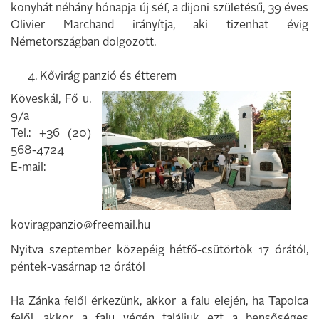
konyhát né­hány hónapja új séf, a dijoni születésű, 39 éves
Olivier Marchand irányítja, aki tizen­hat évig
Németországban dolgozott.
4. Kővirág panzió és étterem
Köveskál, Fő u.
9/a
Tel.: +36 (20)
568-4724
E-mail:
koviragpanzio@freemail.hu
Nyitva szeptember közepéig hétfő-csütörtök 17 órától,
péntek-vasárnap 12 órától
Ha Zánka felől érkezünk, akkor a falu ele­jén, ha Tapolca