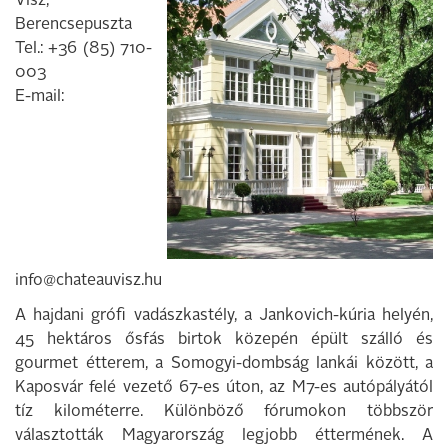
Visz,
Berencsepuszta
Tel.: +36 (85) 710-
003
E-mail:
info@chateauvisz.hu
A hajdani grófi vadászkastély, a Jankovich-kúria helyén,
45 hektáros ősfás birtok kö­zepén épült szálló és
gourmet étterem, a Somogyi-dombság lankái között, a
Ka­posvár felé vezető 67-es úton, az M7-es autópályától
tíz kilométerre. Különböző fórumokon többször
választották Magyar­ország legjobb éttermének. A