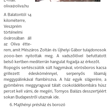
E-mail:
oliva@oliva.hu
A Balatontól 14
kilométerre,
Veszprém
történelmi
óvárosában áll
az Oliva étte­
rem, amit Mészáros Zoltán és Újhelyi Gá­bor tulajdonosok
2000-ben nyitottak meg. A vadszőlővel befuttatott
belső kertben mediterrán hangulat fogadja az érkezőt.
Ropogós sertéscsülök sült hagymával, vörösboros kacsa
grillezett édeskömén­nyel, serpenyős libamáj
meggypálinká­val flambírozva. A ház egyik slágerére, a
gyömbéres meggyraguval tálalt csoko­ládébombára húsz
percet kell várni, de megéri, Tornyos Balázs desszertjéért
so­kan Budapestről utaznak ide.
6. Majthényi présház és borozó