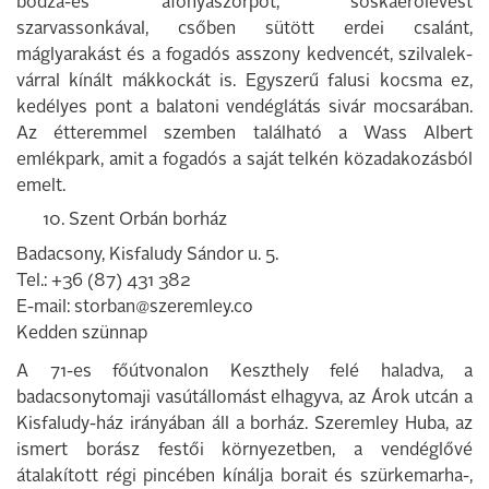
bodza-és áfonyaször­pöt, sóskaerőlevest
szarvassonkával, cső­ben sütött erdei csalánt,
máglyarakást és a fogadós asszony kedvencét, szilvalek­
várral kínált mákkockát is. Egyszerű fa­lusi kocsma ez,
kedélyes pont a balatoni vendéglátás sivár mocsarában.
Az étte­remmel szemben található a Wass Albert
emlékpark, amit a fogadós a saját telkén közadakozásból
emelt.
10. Szent Orbán borház
Badacsony, Kisfaludy Sándor u. 5.
Tel.: +36 (87) 431 382
E-mail: storban@szeremley.co
Kedden szünnap
A 71-es főútvonalon Keszthely felé halad­va, a
badacsonytomaji vasútállomást el­hagyva, az Árok utcán a
Kisfaludy-ház irá­nyában áll a borház. Szeremley Huba, az
ismert borász festői környezetben, a ven­déglővé
átalakított régi pincében kínálja borait és szürkemarha-,