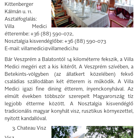
Kittenberger
Kálmán u. 11.
Asztalfoglalás:
Villa Medici
étterembe: +36 (88) 590-072,
Nosztalgia kisvendéglőbe: +36 (88) 590-073
E-mail: villamedici@villamedici.hu
Bár Veszprém a Balatontól 14 kilométerre fekszik, a Villa
Medici megéri ezt a kis ki­térőt. A Veszprém szívében, a
Betekints-völgyben (az állatkert közelében) fekvő
családias szállodában két étterem is mű­ködik. A Villa
Medici igazi fine dining ét­terem, ínyenckonyhával. Az
elmúlt évek­ben többször szerepelt Magyarország tíz
legjobb étterme között. A Nosztalgia kis­vendéglő
tradicionális magyar konyhát visz, rusztikus környezettel,
nyitott kan­dallóval.
3. Chateau Visz