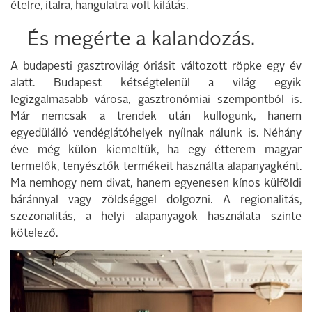
ételre, italra, hangulatra volt kilátás.
És megérte a kalandozás.
A budapesti gasztrovilág óriásit változott röpke egy év
alatt. Budapest kétségtelenül a világ egyik
legizgalmasabb városa, gasztronómiai szempontból is.
Már nemcsak a trendek után kullogunk, hanem
egyedülálló vendéglátóhelyek nyílnak nálunk is. Néhány
éve még külön kiemeltük, ha egy étterem magyar
termelők, tenyésztők termékeit használta alapanyagként.
Ma nemhogy nem divat, hanem egyenesen kínos külföldi
báránnyal vagy zöldséggel dolgozni. A regionalitás,
szezonalitás, a helyi alapanyagok használata szinte
kötelező.