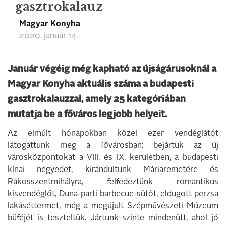
gasztrokalauz
Magyar Konyha
2020. január 14.
Január végéig még kapható az újságárusoknál a
Magyar Konyha aktuális száma a budapesti
gasztrokalauzzal, amely 25 kategóriában
mutatja be a főváros legjobb helyeit.
Az elmúlt hónapokban közel ezer vendéglátót
látogattunk meg a fővárosban: bejártuk az új
városközpontokat a VIII. és IX. kerületben, a budapesti
kínai negyedet, kirándultunk Máriaremetére és
Rákosszentmihályra, felfedeztünk romantikus
kisvendéglőt, Duna-parti barbecue-sütőt, eldugott perzsa
lakáséttermet, még a megújult Szépművészeti Múzeum
büféjét is teszteltük. Jártunk szinte mindenütt, ahol jó