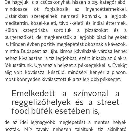
De hagyjuk is a csúcskonyhát, hiszen a 25 kategóriából
mindössze öt foglalkozik az ínyencéttermekkel.
Listánkban szerepelnek nemzeti konyhák, a legjobb
mediterrán, közel-keleti, távol-keleti és indiai éttermek.
Külön kategóriába soroltuk a pizzázókat és a
burgerezőket, de megkerestük a legjobb piaci helyeket
is. Minden évben pozitív meglepetést okoznak a kávézók,
mintha Budapest az újhullámos kávéházak városa lenne:
nehéz kiválasztani a tíz legjobbat, ezért inkább az újakra
fókuszáltunk. Ugyanez a helyzet a pékségekkel is. Évekig
alig volt kovásszal készülő, minőségi kenyér a piacon,
most könnyedén kiválasztottuk a tíz legjobb pékséget.
Emelkedett a színvonal a
reggelizőhelyek és a street
food büfék esetében is,
de az idei legnagyobb meglepetést a mentes helyek
hozták. Míg tavaly nehezen találtunk tíz ajánlható