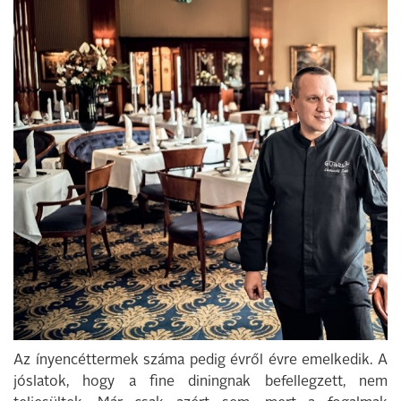
Az ínyencéttermek száma pedig évről évre emelkedik. A
jóslatok, hogy a fine diningnak befellegzett, nem