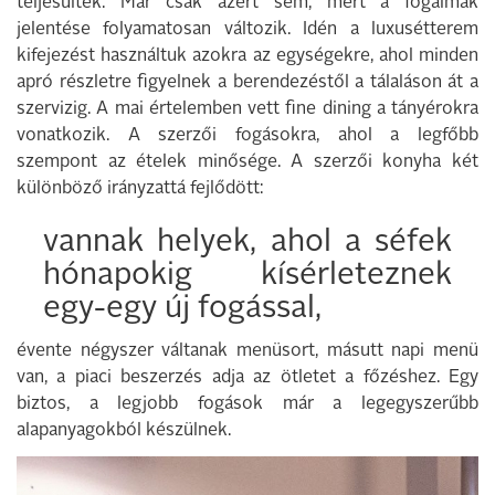
teljesültek. Már csak azért sem, mert a fogalmak
jelentése folyamatosan változik. Idén a luxusétterem
kifejezést használtuk azokra az egységekre, ahol minden
apró részletre figyelnek a berendezéstől a tálaláson át a
szervizig. A mai értelemben vett fine dining a tányérokra
vonatkozik. A szerzői fogásokra, ahol a legfőbb
szempont az ételek minősége. A szerzői konyha két
különböző irányzattá fejlődött:
vannak helyek, ahol a séfek
hónapokig kísérleteznek
egy-egy új fogással,
évente négyszer váltanak menüsort, másutt napi menü
van, a piaci beszerzés adja az ötletet a főzéshez. Egy
biztos, a legjobb fogások már a legegyszerűbb
alapanyagokból készülnek.