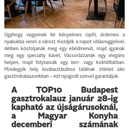
Úgyhogy vegyenek fel kényelmes cipőt, érdemes a
nyakukba venni a várost. Kezdjék a napot villásreggelivel,
délben kóstoljanak meg egy ebédmenüt, majd igyanak
meg egy specialty kávét. Vacsorázzanak egy elegáns
helyen, majd folytassák egy bor- vagy koktélbárban.
Mindegyik hely kiválasztásához találnak ötletet idei
gasztrokalauzunkban – ezt nyugodt szívvel garantáljuk.
A TOP10 Budapest
gasztrokalauz január 28-ig
kapható az újságárusoknál,
a Magyar Konyha
decemberi számának