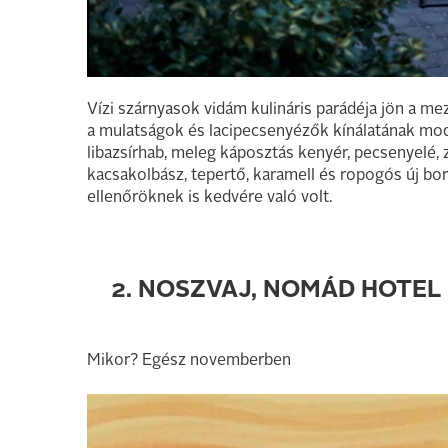
Vízi szárnyasok vidám kulináris parádéja jön a m
a mulatságok és lacipecsenyézők kínálatának mod
libazsírhab, meleg káposztás kenyér, pecsenyelé, z
kacsakolbász, tepertő, karamell és ropogós új bor
ellenőröknek is kedvére való volt.
2. NOSZVAJ, NOMÁD HOTEL
Mikor? Egész novemberben