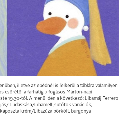
üben, illetve az ebédnél is felkerül a táblára valamilyen
s csőrétől a farhátig 7 fogásos Márton-napi
ste 19.30-tól. A menü idén a következő: Libamáj Ferrero
ojás/ Ludaskása/Libamell ,sütőtök variációk,
la káposzta krém/Libazúza pörkölt, burgonya