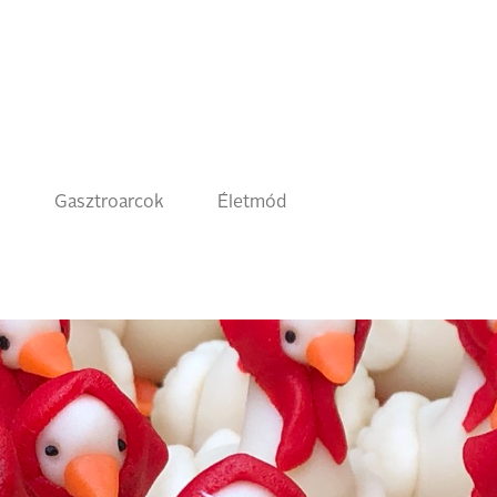
k
Gasztroarcok
Életmód