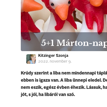
5+1 Márton-nap
Kitzinger Szonja
2022. november 9.
Krúdy szerint a liba nem mindennapi tápl
ebben is igaza van. A liba ünnepi eledel. 
nem eszik, egész évben éhezik. Lássuk, h
jót, s jól, ha libáról van szó.