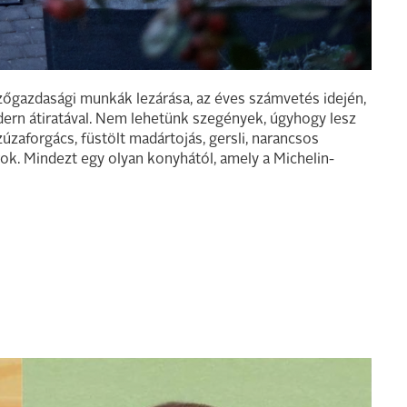
ezőgazdasági munkák lezárása, az éves számvetés idején,
ern átiratával. Nem lehetünk szegények, úgyhogy lesz
úzaforgács, füstölt madártojás, gersli, narancsos
ok. Mindezt egy olyan konyhától, amely a Michelin-