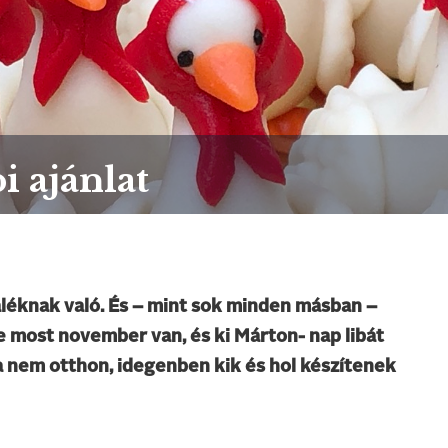
i ajánlat
áléknak való. És – mint sok minden másban –
De most november van, és ki Márton- nap libát
a nem otthon, idegenben kik és hol készítenek