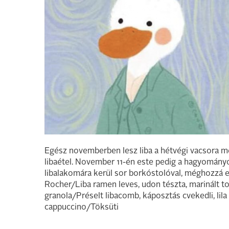
Egész novemberben lesz liba a hétvégi vacsora men
libaétel. November 11-én este pedig a hagyományo
libalakomára kerül sor borkóstolóval, méghozzá e
Rocher/Liba ramen leves, udon tészta, marinált t
granola/Préselt libacomb, káposztás cvekedli, li
cappuccino/Töksüti