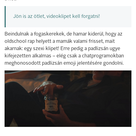
Jön is az ötlet, videoklipet kell forgatni!
Beindulnak a fogaskerekek, de hamar kiderül, hogy az
oldschool rap helyett a mamák valami frisset, mait
akarnak: egy szexi klipet! Erre pedig a padlizsán ugye
kifejezetten alkalmas – elég csak a chatprogramokban
meghonosodott padlizsán emoji jelentésére gondolni.