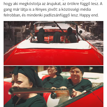
hogy aki megkóstolja az árujukat, az örökre függő lesz. A
gang már látja is a fényes jövőt: a közösségi média
felrobban, és mindenki padlizsánfüggő lesz. Happy end.