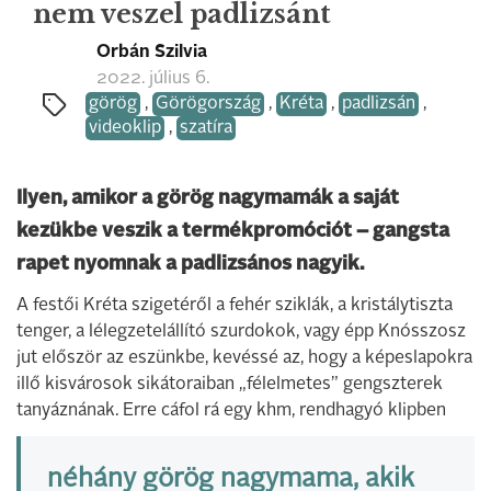
nem veszel padlizsánt
Orbán Szilvia
2022. július 6.
görög
,
Görögország
,
Kréta
,
padlizsán
,
videoklip
,
szatíra
Ilyen, amikor a görög nagymamák a saját
kezükbe veszik a termékpromóciót – gangsta
rapet nyomnak a padlizsános nagyik.
A festői Kréta szigetéről a fehér sziklák, a kristálytiszta
tenger, a lélegzetelállító szurdokok, vagy épp Knósszosz
jut először az eszünkbe, kevéssé az, hogy a képeslapokra
illő kisvárosok sikátoraiban „félelmetes” gengszterek
tanyáznának. Erre cáfol rá egy khm, rendhagyó klipben
néhány görög nagymama, akik