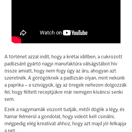
A történet azzal indít, hogy a krétai idillben, a cukrozott
padlizsánt gyártó nagyi manufaktúra válságstábot hív
össze amiatt, hogy nem fogy úgy az áru, ahogyan azt
szeretnék. A görögöknek a padlizsán olyan, mint nekünk
a paprika – a szívügyük, így az öregek nehezen dolgozzák
fel, hogy féltett receptjükre már nemigen kíváncsi senki
sem.
Ezek a nagymamák viszont tudják, mitől döglik a légy, és
hamar felmerül a gondolat, hogy videót kell csinálni,
mégpedig elég kreatívat ahhoz, hogy azt majd jól felkapja
a net.