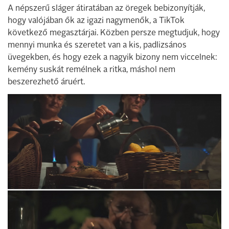
A népszerű sláger átiratában az öregek bebizonyítják,
hogy valójában ők az igazi nagymenők, a TikTok
következő megasztárjai. Közben persze megtudjuk, hogy
mennyi munka és szeretet van a kis, padlizsános
üvegekben, és hogy ezek a nagyik bizony nem viccelnek:
kemény suskát remélnek a ritka, máshol nem
beszerezhető áruért.