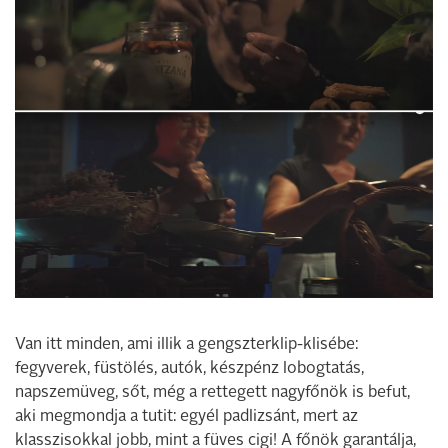
Van itt minden, ami illik a gengszterklip-klisébe:
fegyverek, füstölés, autók, készpénz lobogtatás,
napszemüveg, sőt, még a rettegett nagyfőnök is befut,
aki megmondja a tutit: egyél padlizsánt, mert az
klasszisokkal jobb, mint a füves cigi! A főnök garantálja,