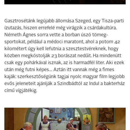
Gasztrosétánk legújabb állomása Szeged, egy Tisza-parti
ízutazás, hiszen errefelé még virágzik a csárdakultúra.
Németh Ágnes sorra vette a borban úszó tömeg­
sportokat, például a médoci maratont, ahol a potom 42
kilométert úgy kell lefutnia a szesztestvéreknek, hogy
közben megkóstolják 23 borászat nedűit. Ha mindenütt
csak egy pohárkával isznak, az is harmadfél liter. Aki ezek
után még futni képes… Aztán itt vannak még a fimes
kaják: szerkesztőségünk tagjai nyolc magyar film legjobb
evős jeleneteit ajánlják a Szindbádtól az Indul a bakterház
című vígjátékig.