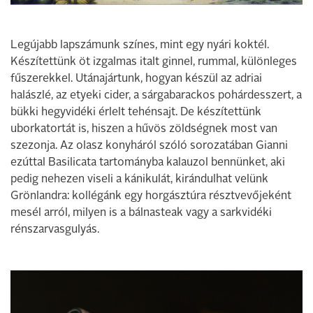
Legújabb lapszámunk színes, mint egy nyári koktél.
Készítettünk öt izgalmas italt ginnel, rummal, különleges
fűszerekkel. Utánajártunk, hogyan készül az adriai
halászlé, az etyeki cider, a sárgabarackos pohárdesszert, a
bükki hegyvidéki érlelt tehénsajt. De készítettünk
uborkatortát is, hiszen a hűvös zöldségnek most van
szezonja. Az olasz konyháról szóló sorozatában Gianni
ezúttal Basilicata tartományba kalauzol bennünket, aki
pedig nehezen viseli a kánikulát, kirándulhat velünk
Grönlandra: kollégánk egy horgásztúra résztvevőjeként
mesél arról, milyen is a bálna­steak vagy a sarkvidéki
rénszarvasgulyás.