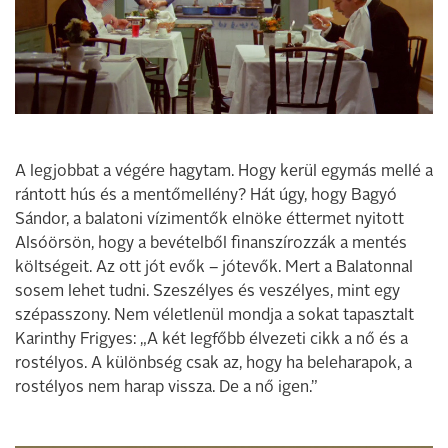
A legjobbat a végére hagytam. Hogy kerül egymás mellé a
rántott hús és a mentőmellény? Hát úgy, hogy Bagyó
Sándor, a balatoni vízimentők elnöke éttermet nyitott
Alsóörsön, hogy a bevételből finanszírozzák a mentés
költségeit. Az ott jót evők – jótevők. Mert a Balatonnal
sosem lehet tudni. Szeszélyes és veszélyes, mint egy
szépasszony. Nem véletlenül mondja a sokat tapasztalt
Karinthy Frigyes: „A két legfőbb élvezeti cikk a nő és a
rostélyos. A különbség csak az, hogy ha beleharapok, a
rostélyos nem harap vissza. De a nő igen.”