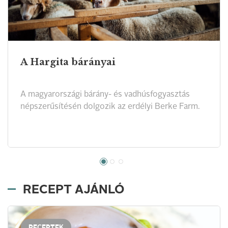
A Hargita bárányai
A magyarországi bárány- és vadhúsfogyasztás
népszerűsítésén dolgozik az erdélyi Berke Farm.
RECEPT AJÁNLÓ
RECEPTEK