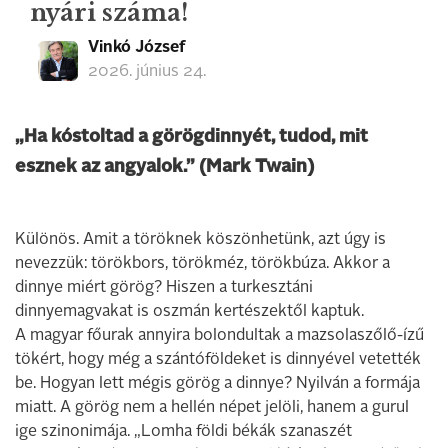
nyári száma!
Vinkó József
2026. június 24.
„Ha kóstoltad a görögdinnyét, tudod, mit
esznek az angyalok.” (Mark Twain)
Különös. Amit a töröknek köszönhetünk, azt úgy is
nevezzük: törökbors, törökméz, törökbúza. Akkor a
dinnye miért görög? Hiszen a turkesztáni
dinnyemagvakat is oszmán kertészektől kaptuk.
A magyar főurak annyira bolondultak a mazsolaszőlő-ízű
tökért, hogy még a szántóföldeket is dinnyével vetették
be. Hogyan lett mégis görög a dinnye? Nyilván a formája
miatt. A görög nem a hellén népet jelöli, hanem a gurul
ige szinonimája. „Lomha földi békák szanaszét