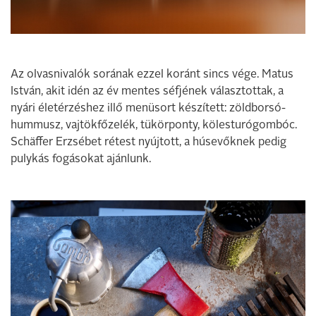
Az olvasnivalók sorának ezzel koránt sincs vége. Matus
István, akit idén az év mentes séfjének választottak, a
nyári életérzéshez illő menüsort készített: zöldborsó­
hummusz, vajtökfőzelék, tükörponty, kölesturógombóc.
Schäffer Erzsébet rétest nyújtott, a hús­evőknek pedig
pulykás fogásokat ajánlunk.