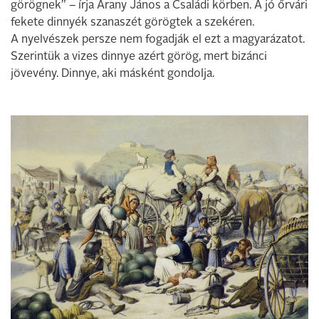
görögnek” – írja Arany János a Családi körben. A jó őrvári
fekete dinnyék szanaszét görögtek a szekéren.
A nyelvészek persze nem fogadják el ezt a magyarázatot.
Szerintük a vizes dinnye azért görög, mert bizánci
jövevény. Dinnye, aki másként gondolja.