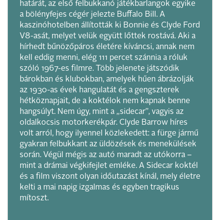
határát, az első felbukkanó játékbarlangok egyike
a bölényfejes cégér jelezte Buffalo Bill. A
kaszinóhotelben állították ki Bonnie és Clyde Ford
V8-asát, melyet velük együtt lőttek rostává. Aki a
hírhedt bűnözőpáros életére kíváncsi, annak nem
kell eddig menni, elég 111 percet szánnia a róluk
szóló 1967-es filmre. Több jelenete játszódik
bárokban és klubokban, amelyek hűen ábrázolják
az 1930-as évek hangulatát és a gengszterek
hétköznapjait, de a koktélok nem kapnak benne
hangsúlyt. Nem úgy, mint a „sidecar”, vagyis az
oldalkocsis motorkerékpár. Clyde Barrow híres
volt arról, hogy ilyennel közlekedett: a fürge jármű
gyakran felbukkant az üldözések és menekülések
során. Végül mégis az autó maradt az utókorra –
mint a drámai végkifejlet emléke. A Sidecar koktél
és a film viszont olyan időutazást kínál, mely életre
kelti a mai napig izgalmas és egyben tragikus
mítoszt.