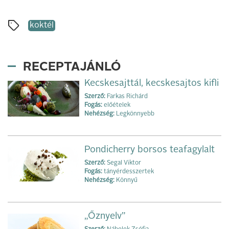
koktél
RECEPTAJÁNLÓ
Kecskesajttál, kecskesajtos kifli
Szerző:
Farkas Richárd
Fogás:
előételek
Nehézség:
Legkönnyebb
Pondicherry borsos teafagylalt
Szerző:
Segal Viktor
Fogás:
tányérdesszertek
Nehézség:
Könnyű
„Őznyelv”