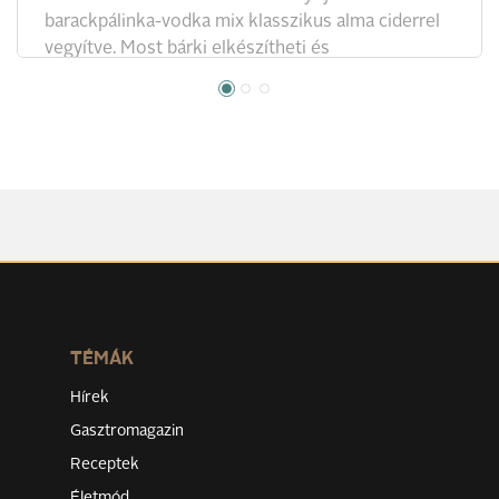
barackpálinka-vodka mix klasszikus alma ciderrel
vegyítve. Most bárki elkészítheti és
megkóstolhatja a Somersby Coctail Moments
nyertes koktéljait, így akár a lentebb szereplő
különleges változatokat is, amelyek a
legextrémebb kategóriában győztek.
TÉMÁK
Hírek
Gasztromagazin
Receptek
Életmód