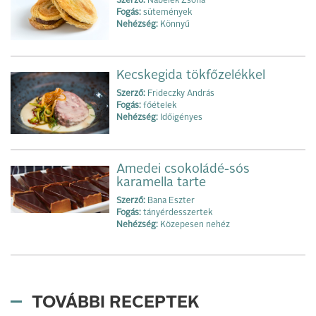
Szerző:
Nábelek Zsófia
Fogás:
sütemények
Nehézség:
Könnyű
Kecskegida tökfőzelékkel
Szerző:
Frideczky András
Fogás:
főételek
Nehézség:
Időigényes
Amedei csokoládé-sós
karamella tarte
Szerző:
Bana Eszter
Fogás:
tányérdesszertek
Nehézség:
Közepesen nehéz
TOVÁBBI RECEPTEK