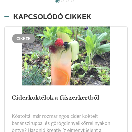
KAPCSOLÓDÓ CIKKEK
CIKKEK
Ciderkoktélok a fűszerkertből
Kóstoltál már rozmaringos cider koktélt
banánsziruppal és görögdinnyelikőrrel nyakon
öntve? Hasonló kreatív íz élményt jelent a