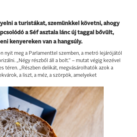
gyelni a turistákat, szemünkkel követni, ahogy
csolódó a Séf asztala lánc új taggal bővült,
steni kenyereken van a hangsúly.
n nyit meg a Parlamenttel szemben, a metró lejárójától
izálni. „Négy részből áll a bolt.” – mutat végig kezével
es téren. „Részben delikát, megvásárolhatók azok a
várok, a liszt, a méz, a szörpök, amelyeket