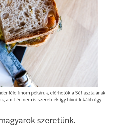
denféle finom pékáruk, elérhetők a Séf asztalának
k, amit én nem is szeretnék így hívni. Inkább úgy
 magyarok szeretünk.