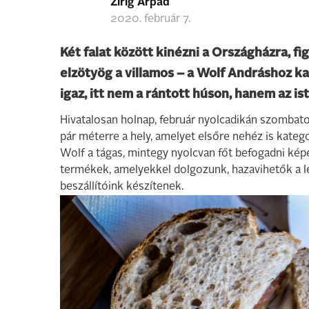
Zirig Árpád
2020. február 7.
Két falat között kinézni a Országházra, fi
elzötyög a villamos – a Wolf Andráshoz kap
igaz, itt nem a rántott húson, hanem az i
Hivatalosan holnap, február nyolcadikán szombato
pár méterre a hely, amelyet elsőre nehéz is kategor
Wolf a tágas, mintegy nyolcvan főt befogadni kép
termékek, amelyekkel dolgozunk, hazavihetők a lek
beszállítóink készítenek.