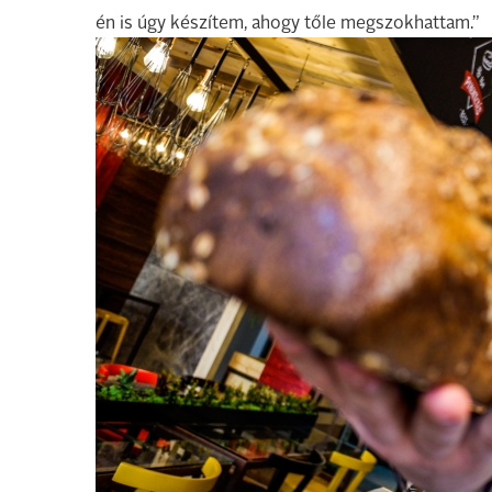
én is úgy készítem, ahogy tőle megszokhattam.”