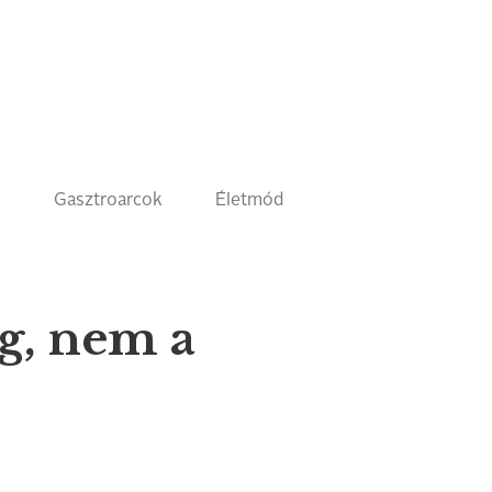
k
Gasztroarcok
Életmód
g, nem a