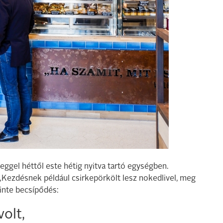
eggel héttől este hétig nyitva tartó egységben.
. „Kezdésnek például csirkepörkölt lesz nokedlivel, meg
inte becsípődés:
olt,