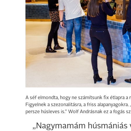
A séf elmondta, hogy ne számítsunk fix étlapra a r
Figyelnek a szezonalitásra, a friss alapanyagokra
persze húsleves is.” Wolf Andrásnak ez a fogás sz
„Nagymamám húsmániás v