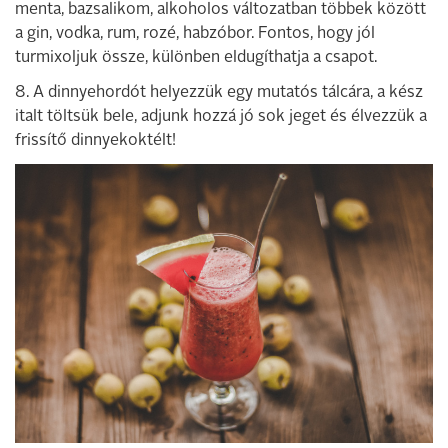
menta, bazsalikom, alkoholos változatban többek között
a gin, vodka, rum, rozé, habzóbor. Fontos, hogy jól
turmixoljuk össze, különben eldugíthatja a csapot.
8. A dinnyehordót helyezzük egy mutatós tálcára, a kész
italt töltsük bele, adjunk hozzá jó sok jeget és élvezzük a
frissítő dinnyekoktélt!