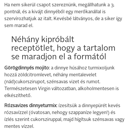
Ha nem sikerül csapot szereznünk, megállhatunk a 3.
pontnál, és a kivájt dinnyéből egy merőkanállal is
szervírozhatjuk az italt. Kevésbé látványos, de a siker így
sem marad el.
Néhány kipróbált
receptötlet, hogy a tartalom
se maradjon el a formától
Görögdinnyés mojito
: a dinnye húsához turmixoljunk
hozzá zöldcitromlevet, néhány mentalevelet
(nád)cukorszirupot, szénsavas vizet és rumot.
Természetesen Virgin változatban, alkoholmentesen is
elkészíthető.
Rózsavizes dinnyeturmix
: ízesítsük a dinnyepürét kevés
rózsavízzel (óvatosan, nehogy szappaníze legyen!) és
ízlés szerint cukorsziruppal, majd hígítsuk szénsavas vagy
mentes vízzel.