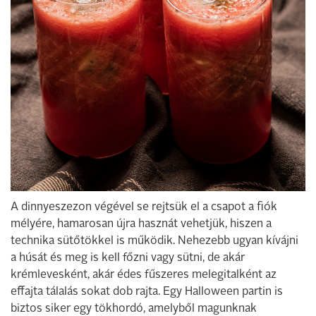
A dinnyeszezon végével se rejtsük el a csapot a fiók
mélyére, hamarosan újra hasznát vehetjük, hiszen a
technika sütőtökkel is működik. Nehezebb ugyan kívájni
a húsát és meg is kell főzni vagy sütni, de akár
krémlevesként, akár édes fűszeres melegitalként az
effajta tálalás sokat dob rajta. Egy Halloween partin is
biztos siker egy tökhordó, amelyből magunknak