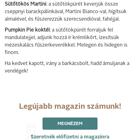
Sütőtökös Martini
: a sütőtökpürét keverjük össze
cseppnyi barackpálinkával, Martini Bianco-val, hígítsuk
almalével, és fűszerezzük szerecsendióval, fahéjjal.
Pumpkin Pie koktél
: a sütőtökpürét forraljuk fel
mandulatejjel, adjunk hozzá ír krémlikőrt, ízesítsük
mézeskalács fűszerkeverékkel. Melegen és hidegen is
finom.
Ha kedvet kapott, irány a barkácsbolt, hadd ámuljanak a
vendégek!
Legújabb magazin számunk!
MEGNÉZEM
Szeretnék előfizetni a magazinra