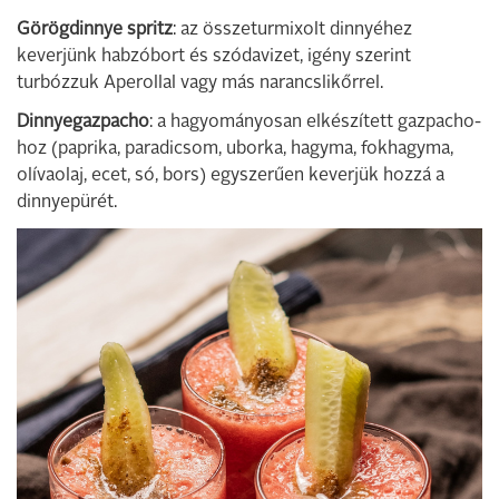
Görögdinnye spritz
: az összeturmixolt dinnyéhez
keverjünk habzóbort és szódavizet, igény szerint
turbózzuk Aperollal vagy más narancslikőrrel.
Dinnyegazpacho
: a hagyományosan elkészített gazpacho-
hoz (paprika, paradicsom, uborka, hagyma, fokhagyma,
olívaolaj, ecet, só, bors) egyszerűen keverjük hozzá a
dinnyepürét.