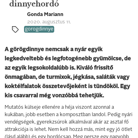
dinnyehordó
Gonda Mariann
2020. augusztus 11.
gorogdinnye
A görögdinnye nemcsak a nyár egyik
legkedveltebb és legfotogénebb gyümölcse, de
az egyik legsokoldalúbb is. Kiváló frissítő
önmagában, de turmixok, jégkása, saláták vagy
koktélfalatok összetevőjeként is tündököl. Egy
kis csavarral még vonzóbbá tehetjük.
Mutatós külseje ellenére a héja viszont azonnal a
kukában, jobb esetben a komposztban landol. Pedig nyári
vendégségek, gyerekzsúrok alkalmával akár az asztal fő
attrakciója is lehet. Nem kell hozzá más, mint egy jó ötlet
(lásd alább) és egy hordócsap. Meg persze egy nagyobb