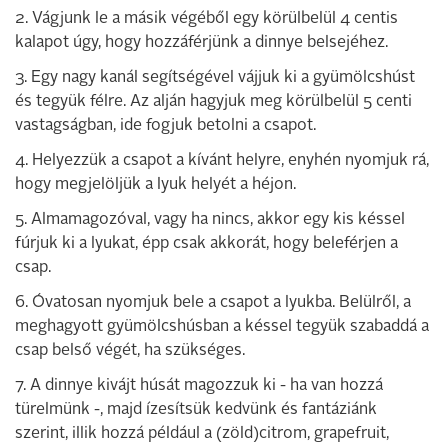
2. Vágjunk le a másik végéből egy körülbelül 4 centis
kalapot úgy, hogy hozzáférjünk a dinnye belsejéhez.
3. Egy nagy kanál segítségével vájjuk ki a gyümölcshúst
és tegyük félre. Az alján hagyjuk meg körülbelül 5 centi
vastagságban, ide fogjuk betolni a csapot.
4. Helyezzük a csapot a kívánt helyre, enyhén nyomjuk rá,
hogy megjelöljük a lyuk helyét a héjon.
5. Almamagozóval, vagy ha nincs, akkor egy kis késsel
fúrjuk ki a lyukat, épp csak akkorát, hogy beleférjen a
csap.
6. Óvatosan nyomjuk bele a csapot a lyukba. Belülről, a
meghagyott gyümölcshúsban a késsel tegyük szabaddá a
csap belső végét, ha szükséges.
7. A dinnye kivájt húsát magozzuk ki - ha van hozzá
türelmünk -, majd ízesítsük kedvünk és fantáziánk
szerint, illik hozzá például a (zöld)citrom, grapefruit,